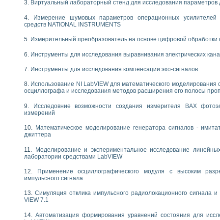
Виртуальный лабораторный стенд для исследования параметров
следования течения в расширяющемся канале
ты «Изучение магнитных свойств ферромагнетиков. Петля гистерезиса» с и
Измерение шумовых параметров операционных усилителей 
средств NATIONAL INSTRUMENTS
нов интерфейсов обмена по протоколам RS232 и GPIB / имитатор оконечного
Измерительный преобразователь на основе цифровой обработки 
учение адиабатического расширения газов
ктрических переходных характеристик асинхронных двигателей при пуске
Инструменты для исследования выравнивания электрических кан
аботки результатов измерительного экспримента
Инструменты для исследования компенсации эхо-сигналов
азменных измерений с помощью LabVIEW
мплекс. Назначение. Состав. Возможности
Использование NI LabVIEW для математического моделирования 
NATIONAL INSTRUMENTS для создания систем автоматизированного лаборат
осциллографа и исследования методов расширения его полосы про
альный и корреляционный анализ"
Исследовние возможности создания измерителя ВАХ фотоэ
ания принципа действия универсального цифрового вольтметра
измерений
е обеспечение учебных лабораторных стендов
практикум для изучения технологии выращивания полупроводниковых и опти
Математическое моделирование генератора сигналов - имита
джиттера
 средствами LabVIEW
плекс для исследования АЧХ и ФЧХ активных фильтров
Моделирование и экспериментальное исследование линейны
ционный лабораторный практикум по курсу «радиотехнические цепи и сигна
лаборатории средствами LabVIEW
реставрации одномерных сигналов на основе алгоритма полигармонической 
Применение осциллографического модуля с высоким раз
NATIONAL INSTRUMENTS в операционной системе LINUX
импульсного сигнала
горитма полигармонической экстраполяции в среде LabVIEW
ания принципа действия универсального цифрового вольтметра
Симуляция отклика импульсного радиолокационного сигнала и 
VIEW 7.1
ржки принимаемых решений в среде LabVIEW
 «Моделирование систем» и «Автоматизация проектирования систем и средс
Автоматизация формирования уравнений состояния для иссл