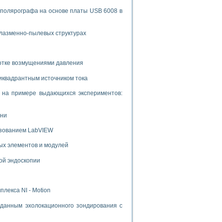
 полярографа на основе платы USB 6008 в
плазменно-пылевых структурах
ботке возмущениями давления
иквадрантным источником тока
и на примере выдающихся экспериментов:
ени
ьзованием LabVIEW
ых элементов и модулей
ой эндоскопии
лекса NI - Motion
данным эхолокационного зондирования с