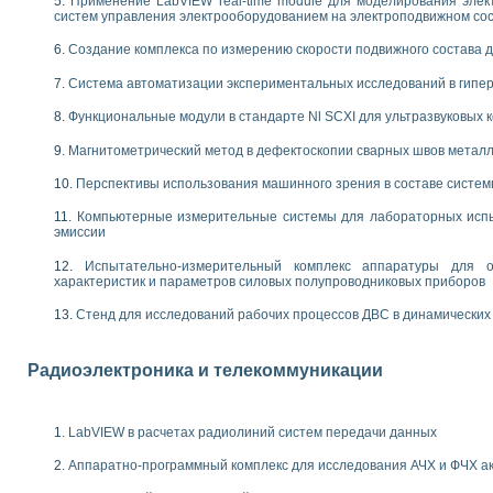
Применение LabVIEW real-time module для моделирования элек
енажеров путем моделирования технологических процессов пищевых произво
систем управления электрооборудованием на электроподвижном со
изации и защиты ускорителя ЛУЭ-200
равления процессом цементирования нефтегазовых скважин
Создание комплекса по измерению скорости подвижного состава 
азовой среды специальной барокамеры
Система автоматизации экспериментальных исследований в гипер
еспечения с использованием среды графического программирования LabVIE
NATIONAL INSTRUMENTS при разработке автоматизированного комплекса для
Функциональные модули в стандарте Nl SCXI для ультразвуковых
енной термотрансферной маркировки изделий
Магнитометрический метод в дефектоскопии сварных швов метал
ких исследований на базе LabVIEW
танса для исследова¬ния электрофизических свойств аморфного гидрогениз
Перспективы использования машинного зрения в составе систе
ных переходных процессов при коротких замыканиях в узлах электрических н
ктрических переходных характеристик асинхронных двигателей при пуске
Компьютерные измерительные системы для лабораторных испы
эмиссии
арных швов на базе технологий фирмы NATIONAL INSTRUMENTS
применением неиндустриальных камер в производственных условиях
Испытательно-измерительный комплекс аппаратуры для о
и эффективности систем управления в интегрированных средах
характеристик и параметров силовых полупроводниковых приборов
ебные стенды
Стенд для исследований рабочих процессов ДВС в динамических
го стенда по измерению профиля зеркальной антенны и построению диагра
торные комплексы для вузов, осуществляющих подготовку специалистов по
следования нелинейных резистивных цепей
Радиоэлектроника и телекоммуникации
приборов в процесе изучения специальных дисциплин в технических коллед
LECTRONICS WORKBENCH-MULTISIM для электротехнической подготовки инже
 дисциплине «Цифровые вычислительные устройства и микропроцессоры приб
LabVIEW в расчетах радиолиний систем передачи данных
 ИНС на основе LabVIEW
 основам теории коммутации
Аппаратно-программный комплекс для исследования АЧХ и ФЧХ а
IEW для создания лабораторного практикума по измерениям магнитных вели