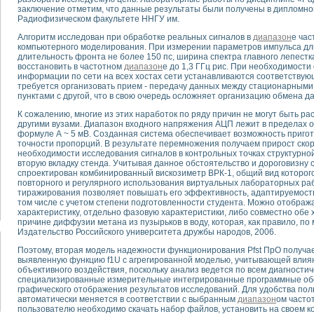
заключение отметим, что данные результаты были получены в дипломно
Радиофизическом факультете ННГУ им.
тика, тензометрия и т.п.)
Алгоритм исследован при обработке реальных сигналов в
диапазон
е час
а измерения параметров дизельных двигателей типа В-46
компьютерного моделирования. При измерении параметров импульса дл
ия тяговых электродвигателей электровоза на базе устройств National Instr
длительность фронта не более 150 пс, ширина спектра главного лепестка
ных инструментов
восстановить в частотном
диапазон
е до 1,3 ГГц рис. При необходимост
информации по сети на всех хостах сети устанавливаются соответствующ
исследованию элементной базы машин
требуется организовать прием - передачу данных между стационарными
me module для моделирования электромагнитных процессов с целью отладки
пунктами с другой, что в свою очередь осложняет организацию обмена 
рению скорости подвижного состава для тренажера машиниста состава
К сожалению, многие из этих наработок по ряду причин не могут быть 
ериментальных исследований в гиперзвуковых аэродинамических трубах
другими вузами. Диапазон входного напряжения АЦП лежит в пределах от 
андарте Nl SCXI для ультразвуковых контрольно-измерительных систем
формуле А ~ 5 мВ. Созданная система обеспечивает возможность приго
точности пропорций. В результате перемножения получаем прирост скор
в дефектоскопии сварных швов металлоконструкций
необходимости исследования сигналов в контрольных точках структурно
 машинного зрения в составе системы управления движением экраноплана
вторую вкладку стенда. Учитывая данное обстоятельство и дороговизну
е системы для лабораторных испытаний материалов методом акустической
спроектирован комбинированный вискозиметр ВРК-1, общий вид которого
повторного и регулярного использования виртуальных лабораторных раб
й комплекс аппаратуры для определения тепловых и электрических характе
тиражирования позволяет повышать его эффективность, адаптируемость
очих процессов ДВС в динамических режимах
том числе с учетом степени подготовленности студента. Можно отображ
характеристику, отдельно фазовую характеристики, либо совместно обе 
никации
причине диффузии метана из пузырьков в воду, которая, как правило, п
иний систем передачи данных
Издательство Российского университета дружбы народов, 2006.
плекс для исследования АЧХ и ФЧХ активных фильтров
Поэтому, вторая модель надежности функционирования Pfst ПpO получа
стенд для исследования параметров двухполюсников резонансным методом
выявленную функцию f1U с агрегированной моделью, учитывающей влиян
тров операционных усилителей с применением аппаратно-программных ср
объективного воздействия, поскольку анализ ведется по всем диагност
тель на основе цифровой обработки выборок мгновенных значений
специализированные измерительные интегрированные программные обол
графического отображения результатов исследований. Для удобства по
ния выравнивания электрических каналов
автоматически меняется в соответствии с выбранным
диапазон
ом часто
ния компенсации эхо-сигналов
пользователю необходимо скачать набор файлов, установить на своем