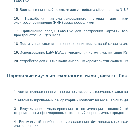
следования электрических характеристик газоразрядных и люминесцентных 
LabVIEW
по информационно-измерительным системам (ИИС)
Блок гальванической развязки для устройства сбора данных NI U
тотных характеристик на основе использования звуковой карты ПК
 основам теории Коммутации
Разработка автоматизированного стенда для изме
бораторной работы «Имитационное моделирование погрешностей канала из
электросопротивления (RRR) сверхпроводников
электротехнике в среде LabVIEW
Применение среды LabVIEW для построения картины воз
х национального проекта «Образование» технологий NATIONAL INSTRUMENTS 
пространстве Ван Дер Поля
ти решателей обыкновенных дифференциальных уравнений инструментальн
абораторных практикумов на кафедре информационных систем МИРЭА
Портативная система для определения показателей качества эл
ва образования и подготовки преподавателей для работы в ИКТ насыщенно
Использование LabVIEW для управления источником питания P
рного практикума по электронике кафедры информационных систем МИРЭА
оратории по электротехнике в среде MULTISIM
Устройство для снятия вольт-амперных характеристик солнечны
итмы частотного анализа для LabWindows/CVI и LabVIEW
центра «Технологии NATIONAL INSTRUMENTS» в ростовском колледже связи 
Передовые научные технологии: нано-, фемто-, би
ой программе «Прикладная физика и физическая информатика» инновационно
елей постоянного тока
формирования электромагнитного поля для испытаний изделий авионики
Автоматизированная установка по измерению временных характе
 курсу ИИС на базе оборудования NI CompactDAQ
Автоматизированный лабораторный комплекс на базе LabVIEW дл
ституты
Визуализация моделирования и оптимизации тепловой о
современных информационных технологий и программных средств
Виртуальный прибор для исследования функциональных возм
экстраполяции