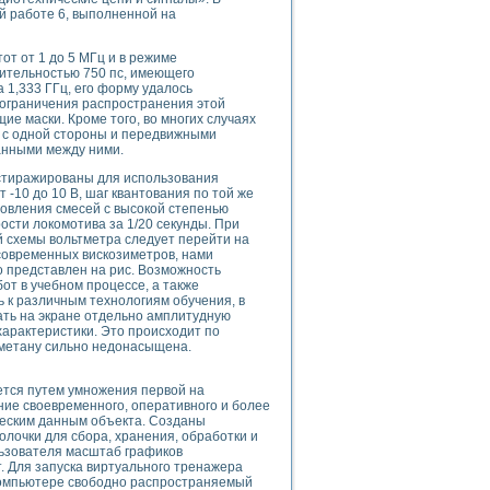
й работе 6, выполненной на
тот от 1 до 5 МГц и в режиме
ительностью 750 пс, имеющего
uments
 1,333 ГГц, его форму удалось
и ограничения распространения этой
ие маски. Кроме того, во многих случаях
 с одной стороны и передвижными
 систем управления электрооборудованием на электроподвижном составе (Э
данными между ними.
растиражированы для использования
-10 до 10 В, шаг квантования по той же
товления смесей с высокой степенью
ости локомотива за 1/20 секунды. При
й схемы вольтметра следует перейти на
 современных вискозиметров, нами
 эмиссии
 представлен на рис. Возможность
от в учебном процессе, а также
ристик и параметров силовых полупроводниковых приборов
 к различным технологиям обучения, в
ать на экране отдельно амплитудную
характеристики. Это происходит по
о метану сильно недонасыщена.
ется путем умножения первой на
ие своевременного, оперативного и более
едств NATIONAL INSTRUMENTS
ическим данным объекта. Созданы
очки для сбора, хранения, обработки и
льзователя масштаб графиков
т. Для запуска виртуального тренажера
 компьютере свободно распространяемый