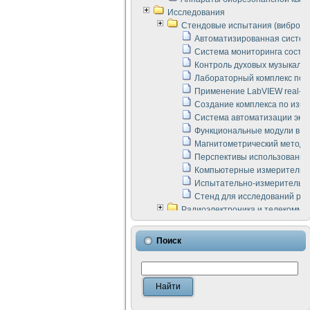
Исследования
Стендовые испытания (виброакус
Автоматизированная систем
Система мониторинга состоян
Контроль духовых музыкаль
Лабораторный комплекс по 
Применение LabVIEW real-ti
Создание комплекса по изме
Система автоматизации эксп
Функциональные модули в ст
Магнитометрический метод 
Перспективы использования
Компьютерные измерительны
Испытательно-измерительны
Стенд для исследований раб
Радиоэлектроника и телекомму
LabVIEW в расчетах радиол
Аппаратно-программный ком
Поиск
Виртуальный лабораторный 
Измерение шумовых параме
Измерительный преобразова
Инструменты для исследова
Инструменты для исследова