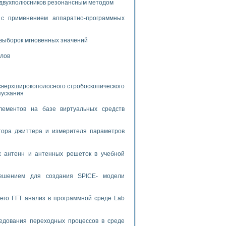
 двухполюсников резонансным методом
спользованием графической среды программирования LabVIEW
с применением аппаратно-программных
 устройства по интерфейсу RS232
выборок мгновенных значений
алов
сверхширокополосного стробоскопического
орного практикума
пускания
лементов на базе виртуальных средств
ческих монокристаллов
тора джиттера и измерителя параметров
х антенн и антенных решеток в учебной
лы»
экстраполяции
решением для создания SPICE- модели
его FFT анализ в программной среде Lab
тв управления»
едования переходных процессов в среде