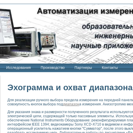
Исследования
Производство
Партнеры
Контакты
Эхограмма и охват диапазона
Для реализации ручного выбора предела измерения на передней панел
совокупность кнопок выбора под
диапазон
а измерения. Анизотропию мех
тенд "Сигнал-USB"
 терапии Интроскан
Для указания знака и размерности полученного результата используют
электрической цепи, содержащей только пассивные элементы. Использ
обеспечение National Instruments Оборудование: реконфигурируемая пла
ерительная система
интерфейсом IEEE 1394; видеокамеры Sony XCD-X710 в видимом и инф
Сигнал-USB"
операционный усилитель нажатием кнопки "Сумматор", после этого выкл
разобрать исследуемую цепь. Лабораторные работы по дисциплине «Рад
товой терапии серии СКАН