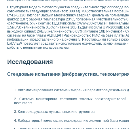
 выпадения осадка в реальном времени
Структурная модель типового участка соединительного трубопровода по
лы цвета модели CIE L*a*b с использованием LabVIEW
совокупность следующих элементов: 300 ед. МА; относительная погреш
LY41-6/120Hottinger Baldwin MesstechnikМатериал: фольга на полиамидн
льтамперных характеристик солнечных элементов и модулей
фактор 2,07; рабочая температура 23°С, поперечная чувствительность 0
еометрического анализа в медицинской эндоскопии
-растяжение, 5% - сжатие; 11Датчик силы CWW-200kgfDacellНоминальн
билизации
1,5мВ/В; нелинейность 0,5%; питание 10В 12Датчик силы UMI-200kgfDace
выходной сигнал: 2мВ/В; нелинейность 0,03%; питание 10В Рисунок 4 
ощью программно - аппаратного комплекса NI - Motion
системы на базе платы АЦП/ЦАП Разновидностью ИИС на базе платы А
плывающих газовых пузырьков по данным эхолокационного зондирования с 
информации, представленного на рисунке 5. Работающими только в реж
онным тиристорным электроприводом
LabVIEW позволяет создавать исполняемые ехе-модули, исключающие «
работы с неопытным пользователем.
AL INSTRUMENTS для автоматизации процесса очистки сточных вод в мемб
нного стенда для исследования плазменных процессов синтеза нанопорошко
Исследования
рентгеновской диагностики плазмы
электронные дифракционные датчики малых перемещений и колебаний
Стендовые испытания (виброакустика, тензометрия и
электрических свойств сегнетоэлектриков методом тепловых шумов
ждения и развития дефектов в растущем монокристалле карбида кремния на
й импедансный томограф на базе платы сбора данных PCI 6052E
Автоматизированная система измерения параметров дизельных д
характеризации механических свойств материалов в наношкале
овании металлообрабатывающих станков
Система мониторинга состояния тяговых электродвигателей э
Instruments
ких процессов получения дисперсных продуктов на основе виртуальных при
Контроль духовых музыкальных инструментов
ческого зрения для контроля образцов
ных переходных процессов при коротких замыканиях в узлах электрических н
Лабораторный комплекс по исследованию элементной базы маши
зработке обучающих информационных систем и тренажеров для персонала 