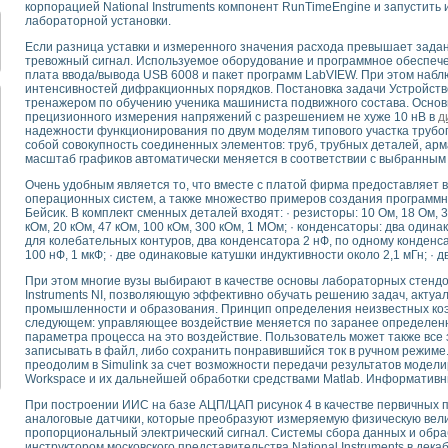
корпорацией National Instruments компонент RunTimeEngine и запустит
для математического моделирования сверхширокополосного стробоскопическ
лабораторной установки.
оздания измерителя ВАХ фотоэлементов на базе виртуальных средств изме
ие генератора сигналов - имитатора джиттера и измерителя параметров д
Если разница уставки и измеренного значения расхода превышает зада
тревожный сигнал. Используемое оборудование и программное обеспечен
нтальное исследование линейных антенн и антенных решеток в учебной ла
плата ввода/вывода USB 6008 и пакет программ LabVIEW. При этом наб
ского модуля с высоким разрешением для создания SPICE- модели импульсн
интенсивностей дифракционных порядков. Постановка задачи Устройств
ого радиолокационного сигнала и его FFT анализ в программной среде Lab V
тренажером по обучению ученика машиниста подвижного состава. Осно
прецизионного измерения напряжений с разрешением не хуже 10 нВ в
д
я уравнений состояния для исследования переходных процессов в среде L
надежности функционирования по двум моделям типового участка трубо
ки для устройства сбора данных NI USB-6009
собой совокупность соединенных элементов: труб, трубных деталей, ар
масштаб графиков автоматически меняется в соответствии с выбранны
ного стенда для измерения относительного остаточного электросопротивле
для построения картины возбуждения комбинационных колебаний в простра
Очень удобным является то, что вместе с платой фирма предоставляет
ределения показателей качества электрической энергии
операционных систем, а также множество примеров создания программно
Бейсик. В комплект сменных деталей входят: · резисторы: 10 Ом, 18 Ом, 30
 управления источником питания PSP 2010 фирмы GW INSTEK
кОм, 20 кОм, 47 кОм, 100 кОм, 300 кОм, 1 МОм; · конденсаторы: два один
т-амперных характеристик солнечных модулей на базе USB-6008
для колебательных контуров, два конденсатора 2 нФ, по одному конденсато
 нано-, фемто-, биотехнологии и мехатроника
100 нФ, 1 мкФ; · две одинаковые катушки индуктивности около 2,1 мГн; · д
вка по измерению временных характеристик реверсивных сред
При этом многие вузы выбирают в качестве основы лабораторных стендо
торный комплекс на базе LabVIEW для исследования наноструктур
Instruments NI, позволяющую эффективно обучать решению задач, актуа
промышленности и образования. Принцип определения неизвестных ко
я и оптимизации тепловой обработки биопродуктов с применением совреме
следующем: управляющее воздействие меняется по заранее определенно
следования функциональных возможностей алгоритма полигармонической эк
параметра процесса на это воздействие. Пользователь может также все
оздания экономичного виртуального полярографа на основе платы USB 6008
записывать в файл, либо сохранить понравившийся ток в ручном режиме
преодолим в Simulink за счет возможности передачи результатов модел
жения макрочастиц в упорядоченных плазменно-пылевых структурах
Workspace и их дальнейшей обработки средствами Matlab. Информатив
й диагностики крови
При построении ИИС на базе АЦП/ЦАП рисунок 4 в качестве первичных
йств дисперсных продуктов при обработке возмущениями давления
аналоговые датчики, которые преобразуют измеряемую физическую вел
ния сверхпроводящим соленоидом с биквадрантным источником тока
пропорциональный электрический сигнал. Системы сбора данных и обра
 курсе экспериментальной физики на примере выдающихся экспериментов: с
инструктором московского представительства National Instruments в декаб