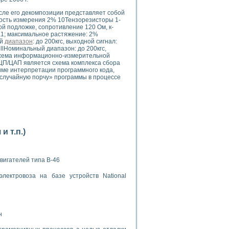
сле его декомпозиции представляет собой
ность измерения 2% 10Тензорезисторы 1-
ой подложке, сопротивление 120 Ом, к-
,1; максимальное растяжение: 2%
ый
диапазон
: до 200кгс, выходной сигнал:
llНоминальный диапазон: до 200кгс,
- Схема информационно-измерительной
ЦП/ЦАП является схема комплекса сбора
применением технологии виртуальных приборов
име интерпретации программного кода,
случайную порчу» программы в процессе
ранном биореакторе
в
 т.п.)
 основе акустической эмиссии и лазерной интерферометрии
вигателей типа В-46
лектровоза на базе устройств National
боров
агрузок
н
химических предприятий