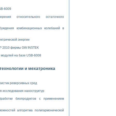
ламп
SB-6009
рения относительного остаточного
мерения температуры» в среде LabVIEW
буждения комбинационных колебаний в
в Нижегородском госуниверситете им. Н.И. Лобачевского
ых систем моделирования
ектрической энергии
й среде
SP 2010 фирмы GW INSTEK
х модулей на базе USB-6008
и информатики
отехнологии и мехатроника
го образовательного проекта РУДН
ристик реверсивных сред
я исследования наноструктур
бработки биопродуктов с применением
ожностей алгоритма полигармонической