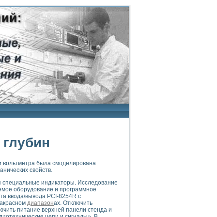
 глубин
и вольтметра была смоделирована
анических свойств.
ся специальные индикаторы. Исследование
уемое оборудование и программное
та ввода/вывода PCI-8254R с
ракрасном
диапазон
ах. Отключить
ючить питание верхней панели стенда и
иотехнические цепи и сигналы». В