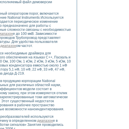
ь исполняемый файл демоверсии
ого осциллографа и исследования методов расширения его полосы пропуска
рений
життера
нный оператором порог, включается
ие National Instruments Используется
боратории средствами LabVIEW
людается периодическое изменение
ого сигнала
о предназначено для работы с
IEW 7.1
вные сложности связаны с необходимостью
иапазон
е до 100 мкВ. Зависимости
abVIEW
проводов Трубопровод представляет
матуры. Для удобства пользователя
м
диапазон
ом частот.
ния (RRR) сверхпроводников
нстве Ван Дер Поля
 все необходимые драйвера для
го обеспечения на языках C++, Паскаль и
 Ом, 100 Ом, 1 кОм, 2 кОм, 3 кОм, 5 кОм, 10
аковых конденсатора емкостью около 1 нФ
ру 5,1 нФ, 10 нФ, 22 нФ, 33 нФ, 47 нФ,
ва диода Д-219.
в продукцию корпорации National
льных для различных областей науки,
эффициентов модели состоит в
нных информационных технологий и программных средств
му закону, при этом измеряется отклик
страполяции
 зарегистрированные токи автоматически
 в среде LabVIEW
. Этот существенный недостаток
ирования в рабочее пространство
ные возможности наноиндентирования.
 преобразователей используются
ичину в определенном
диапазон
е в
ботки сигналов» Занятия проводились
амоорганизованная критичность
ре 2006 г.