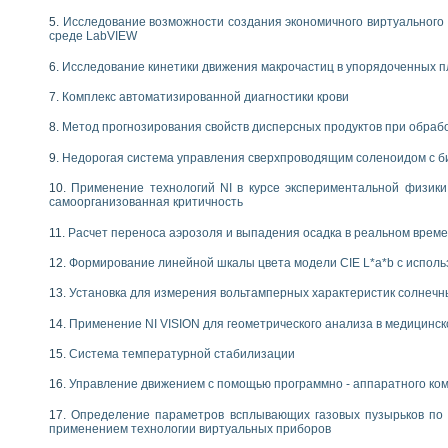
Исследование возможности создания экономичного виртуального
среде LabVIEW
Исследование кинетики движения макрочастиц в упорядоченных 
Комплекс автоматизированной диагностики крови
Метод прогнозирования свойств дисперсных продуктов при обра
Недорогая система управления сверхпроводящим соленоидом с б
Применение технологий NI в курсе экспериментальной физик
самоорганизованная критичность
Расчет переноса аэрозоля и выпадения осадка в реальном врем
Формирование линейной шкалы цвета модели CIE L*a*b с испол
Установка для измерения вольтамперных характеристик солнечн
Применение NI VISION для геометрического анализа в медицинск
Система температурной стабилизации
Управление движением с помощью программно - аппаратного комп
Определение параметров всплывающих газовых пузырьков по 
применением технологии виртуальных приборов