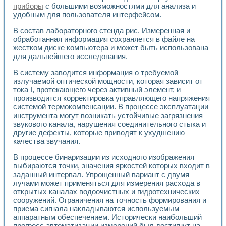
приборы
с большими возможностями для анализа и
удобным для пользователя интерфейсом.
В состав лабораторного стенда рис. Измеренная и
обработанная информация сохраняется в файле на
жестком диске компьютера и может быть использована
для дальнейшего исследования.
В систему заводится информация о требуемой
излучаемой оптической мощности, которая зависит от
тока I, протекающего через активный элемент, и
производится корректировка управляющего напряжения
системой термокомпенсации. В процессе эксплуатации
инструмента могут возникать устойчивые загрязнения
звукового канала, нарушения соединительного стыка и
другие дефекты, которые приводят к ухудшению
качества звучания.
В процессе бинаризации из исходного изображения
выбираются точки, значения яркостей которых входит в
заданный интервал. Упрощенный вариант с двумя
лучами может применяться для измерения расхода в
открытых каналах водоочистных и гидротехнических
сооружений. Ограничения на точность формирования и
приема сигнала накладываются используемым
аппаратным обеспечением. Исторически наибольший
прогресс автоматизации измерений был достигнут на