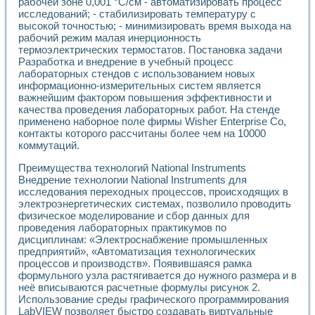
Универсальный стенд для исследования электрических ха
рабочей зоне 0,001 °С/см - автоматизировать процесс
исследований; - стабилизировать температуру с
Лабораторные практикумы по информационно-измерител
высокой точностью; - минимизировать время выхода на
Виртуальный измеритель частотных характеристик на осн
рабочий режим малая инерционность
Лабораторный практикум по основам теории Коммутации
термоэлектрических термостатов. Постановка задачи
Разработка виртуальной лабораторной работы «Имитаци
Разработка и внедрение в учебный процесс
Виртуальные практикумы по электротехнике в среде LabV
лабораторных стендов с использованием новых
Из опыта внедрения в рамках национального проекта «Об
информационно-измерительных систем является
Исследование эффективности решателей обыкновенных 
важнейшим фактором повышения эффективности и
Опыт разработки LabVIEW лабораторных практикумов н
качества проведения лабораторных работ. На стенде
Проблемы повышения качества образования и подготовки
применено наборное поле фирмы Wisher Enterprise Co,
контакты которого рассчитаны более чем на 10000
Развитие LabVIEW лабораторного практикума по электр
коммутаций.
Разработка виртуальной лаборатории по электротехнике 
Усовершенствованные алгоритмы частотного анализа для
Преимущества технологий National Instruments
Об опыте работы учебного центра «Технологии NATIONAL
Внедрение технологии National Instruments для
Технологии NI в магистерской программе «Прикладная фи
исследования переходных процессов, происходящих в
Система диагностики двигателей постоянного тока
электроэнергетических системах, позволило проводить
Автоматизированный стенд формирования электромагнитн
физическое моделирование и сбор данных для
проведения лабораторных практикумов по
Лабораторный практикум по курсу ИИС на базе оборудов
дисциплинам: «Электроснабжение промышленных
Партнеры
предприятий», «Автоматизация технологических
Академические и отраслевые институты
процессов и производств». Появившаяся рамка
Учебные заведения
формульного узла растягивается до нужного размера и в
Бизнес
неё вписываются расчетные формулы рисунок 2.
Контакты
Использование среды графического программирования
LabVIEW позволяет быстро создавать виртуальные