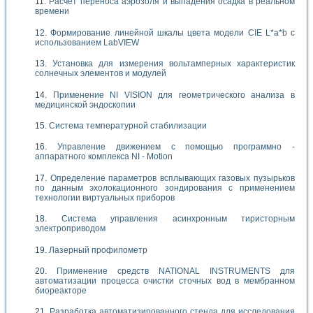
Расчет переноса аэрозоля и выпадения осадка в реальном
времени
Формирование линейной шкалы цвета модели CIE L*a*b с
использованием LabVIEW
Установка для измерения вольтамперных характеристик
солнечных элементов и модулей
Применение NI VISION для геометрического анализа в
медицинской эндоскопии
Система температурной стабилизации
Управление движением с помощью программно -
аппаратного комплекса NI - Motion
Определение параметров всплывающих газовых пузырьков
по данным эхолокационного зондирования с применением
технологии виртуальных приборов
Система управления асинхронным тиристорным
электроприводом
Лазерный профилометр
Применение средств NATIONAL INSTRUMENTS для
автоматизации процесса очистки сточных вод в мембранном
биореакторе
Разработка автоматизированного стенда для исследования