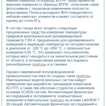
нижней поверхности образца; ВПП4 - фокусировка на
Разработка виртуальных тренажеров путем моделировани
верхнюю поверхность образца; ВПП6 - получение серии
Система блокировок, сигнализации и защиты ускорителя 
фотоснимков с пошаговым изменением плоскости
Система сбора данных и управления процессом цементир
фокусировки. Полоса выходного ФНЧ определяется
Управление температурой газовой среды специальной ба
набором навесных элементов и может составлять от
Разработка программного обеспечения с использованием
единиц до сотен КГц.
Использование технологий NATIONAL INSTRUMENTS при ра
Оборудование для промышленной термотрансферной мар
В состав стенда могут входить следующие
прецизионные средства измерения температуры:
Автоматизация реометрических исследований на базе La
Цифровой многоканальный программируемый
Применение измерителя иммитанса для исследова¬ния эле
термометр ТЭН-4, предназначен для одновременного
Исследование электромагнитных переходных процессов при
измерения и индикации температур по четырем каналам
Стенд для исследования электрических переходных харак
в диапазоне от -100 °С до +650 °С, с погрешностью
Автоматизация контроля сварных швов на базе техноло
измерения 0,05 °С. Это разрешает пользователям,
Измерительный контроль с применением неиндустриальны
которые могут находиться на значительном расстоянии
Моделирование надежности и эффективности систем упра
от объекта, в интерактивном режиме исследовать
Лабораторные практикумы и учебные стенды
разнообразные
приборы
и установки.
Автоматизация лабораторного стенда по измерению проф
Однако современной полупроводниковой
Автоматизированные лабораторные комплексы для вузов,
промышленностью пока не созданы такие
приборы
.
Виртуальный прибор для исследования нелинейных рези
Имитационные модели реальных систем найдут
Использование виртуальных приборов в процесе изучения
применение при разработке тренажеров операторов
Использование программ ELECTRONICS WORKBENCH-MULTI
АСУТП, а также при обучении студентов и инженеров
Лабораторный практикум по дисциплине «Цифровые вычис
основам SCADA-систем. Автоматизация физических
Лабораторный практикум по ИНС на основе LabVIEW
исследований и эксперимента: компьютерные
Лабораторный практикум по основам теории коммутации
измерения и виртуальные
приборы
на основе LabVIEW 7
30 лекций. Автоматизация физических исследований и
Опыт использования NI LabVIEW для создания лабораторн