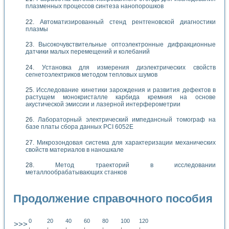
плазменных процессов синтеза нанопорошков
Автоматизированный стенд рентгеновской диагностики
плазмы
Высокочувствительные оптоэлектронные дифракционные
датчики малых перемещений и колебаний
Установка для измерения диэлектрических свойств
сегнетоэлектриков методом тепловых шумов
Исследование кинетики зарождения и развития дефектов в
растущем монокристалле карбида кремния на основе
акустической эмиссии и лазерной интерферометрии
Лабораторный электрический импедансный томограф на
базе платы сбора данных PCI 6052E
Микрозондовая система для характеризации механических
свойств материалов в наношкале
Метод траекторий в исследовании
металлообрабатывающих станков
Продолжение справочного пособия
0
20
40
60
80
100
120
>>>