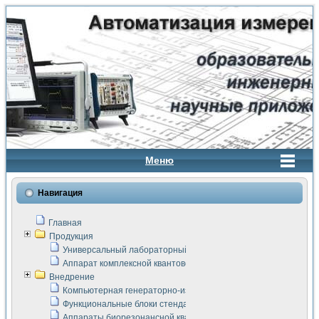
Меню
Навигация
Главная
Продукция
Универсальный лабораторный стенд "Сигнал-USB"
Аппарат комплексной квантовой терапии Интроскан
Внедрение
Компьютерная генераторно-измерительная система
Функциональные блоки стенда "Сигнал-USB"
Аппараты биорезонансной квантовой терапии серии СКАН