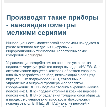
Расчет переноса аэрозоля и выпадения осадка в реально
Формирование линейной шкалы цвета модели CIE L*a*b с
Установка для измерения вольтамперных характеристик с
Производят такие приборы
Применение NI VISION для геометрического анализа в ме
Система температурной стабилизации
- наноиндентометры
Управление движением с помощью программно - аппаратног
мелкими сериями
Определение параметров всплывающих газовых пузырьков
Система управления асинхронным тиристорным электроп
Лазерный профилометр
Инновационность магистерской программы находится в
Применение средств NATIONAL INSTRUMENTS для автомат
русле активного внедрения цифровых и
Разработка автоматизированного стенда для исследован
информационных технологий. Теплотехнические
Автоматизированный стенд рентгеновской диагностики п
измерения и
приборы
.
Высокочувствительные оптоэлектронные дифракционные 
Установка для измерения диэлектрических свойств сегне
Управляющие воздействия на внешние устройства
подаются через устройства ввода-вывода LabVIEW. Для
Исследование кинетики зарождения и развития дефектов 
автоматизации процесса контроля образцов сварного
Лабораторный электрический импедансный томограф на б
шва был разработан прибор, включающий в себя ряд
Микрозондовая система для характеризации механических
виртуальных подприборов ВПП, связанных с
Метод траекторий в исследовании металлообрабатывающ
управлением микроконтроллера и обработкой
Промышленная автоматизация
изображения: ВПП1 - подъем столика в крайнее нижнее
Автоматизация технологических процессов получения дис
положение; ВПП2 - подъем столика в крайнее верхнее
Использование систем технического зрения для контроля
положение; ВПП3 - определения толщины слоя образца
Исследование электромагнитных переходных процессов при
в процессе сканирования плос кости фокусировки
использовался ВППа1, ВППА2 - анализ верхней и
Применение LabVIEW при разработке обучающих информа