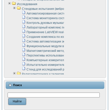
Исследования
Стендовые испытания (виброакустика, тензометрия и т.п.)
Автоматизированная система измерения параметров дизе
Система мониторинга состояния тяговых электродвигателей
Контроль духовых музыкальных инструментов
Лабораторный комплекс по исследованию элементной ба
Применение LabVIEW real-time module для моделирования
Создание комплекса по измерению скорости подвижного с
Система автоматизации экспериментальных исследований 
Функциональные модули в стандарте Nl SCXI для ультраз
Магнитометрический метод в дефектоскопии сварных шво
Перспективы использования машинного зрения в составе
Компьютерные измерительные системы для лабораторных
Испытательно-измерительный комплекс аппаратуры для о
Стенд для исследований рабочих процессов ДВС в динам
Радиоэлектроника и телекоммуникации
LabVIEW в расчетах радиолиний систем передачи данных
Аппаратно-программный комплекс для исследования АЧХ 
Поиск
Виртуальный лабораторный стенд для исследования пар
Измерение шумовых параметров операционных усилител
Измерительный преобразователь на основе цифровой обр
Инструменты для исследования выравнивания электричес
Инструменты для исследования компенсации эхо-сигнало