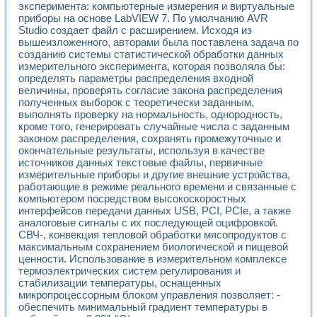
эксперимента: компьютерные измерения и виртуальные
Применение LabVIEW для исследования течения в расши
приборы на основе LabVIEW 7. По умолчанию AVR
Создание виртуальной работы «Изучение магнитных свой
Studio создает файл с расширением. Исходя из
Обратный маятник
вышеизложенного, авторами была поставлена задача по
Устройство для изучения основ интерфейсов обмена по п
созданию системы статистической обработки данных
Лабораторный практикум: изучение адиабатического расш
измерительного эксперимента, которая позволяла бы:
Стенд для исследования электрических переходных харак
определять параметры распределения входной
Система статистической обработки результатов измерите
величины, проверять согласие закона распределения
полученных выборок с теоретически заданным,
Автоматизация лазерно-плазменных измерений с помощ
выполнять проверку на нормальность, однородность,
Модельно-измерительный комплекс. Назначение. Состав.
кроме того, генерировать случайные числа с заданным
Использование технологий NATIONAL INSTRUMENTS для с
законом распределения, сохранять промежуточные и
Учебный практикум "Спектральный и корреляционный ана
окончательные результаты, используя в качестве
Учебный стенд для исследования принципа действия унив
источников данных текстовые файлы, первичные
Оборудование и программное обеспечение учебных лабор
измерительные приборы и другие внешние устройства,
Виртуальный лабораторный практикум для изучения техн
работающие в режиме реального времени и связанные с
Управление роботом ТУР-10 средствами LabVIEW
компьютером посредством высокоскоростных
Аппаратно-программный комплекс для исследования АЧХ 
интерфейсов передачи данных USB, PCI, PCIe, а также
аналоговые сигналы с их последующей оцифровкой.
Автоматизированный дистанционный лабораторный практи
СВЧ-, конвекция тепловой обработки мясопродуктов с
Исследование возможности реставрации одномерных сигн
максимальным сохранением биологической и пищевой
Использование технологий NATIONAL INSTRUMENTS в оп
ценности. Использование в измерительном комплексе
Разработка модификаций алгоритма полигармонической э
термоэлектрических систем регулирования и
Учебный стенд для исследования принципа действия унив
стабилизации температуры, оснащенных
Виртуальная система поддержки принимаемых решений в
микропроцессорным блоком управления позволяет: -
Преемственность дисциплин «Моделирование систем» и «
обеспечить минимальный градиент температуры в