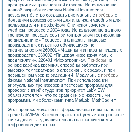
предприятиях транспортной отрасли. Использование
данной разработки фирмы National Instruments
позволяет быстро создавать виртуальные
приборы
с
большими возможностями для анализа и удобным для
пользователя интерфейсом. Они используются в
учебном процессе с 2004 года. Использование данного
тренажера проводилось при контрольном тестировании
по дисциплине «Процессы и аппараты пищевых
производств», студентов обучающихся по
специальностям 260601 «Машины и аппараты пищевых
производств», 260602 «Пищевая инженерия малых
предприятий», 220401 «Мехатроника».
Приборы
на
основе карбида кремния, способны работать при
высоких температурах, в агрессивных средах, и при
повышенном уровне радиации 4. Модульные
приборы
фирмы National Instruments». При использовании
виртуальных тренажеров и тестовых программ для
проверки знаний студентов приоритет LabVIEW
объясняется тем, что по сравнению с известными
программными оболочками типа MatLab, MathCad и т.
Этот процесс может быть формализован и выполнен в
среде LabVIEW. Затем выбрать требуемые контрольные
точки для исследования сигнала на графическом и
цифровом индикаторах.