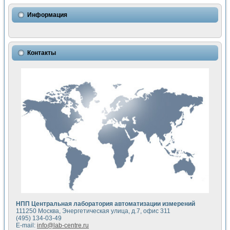
Использование NI LabVIEW для математического моделир
Исследовние возможности создания измерителя ВАХ фото
Информация
Математическое моделирование генератора сигналов - и
Моделирование и экспериментальное исследование линей
Применение осциллографического модуля с высоким разр
Симуляция отклика импульсного радиолокационного сигнал
Контакты
Автоматизация формирования уравнений состояния для и
Блок гальванической развязки для устройства сбора данн
Разработка автоматизированного стенда для измерения о
Применение среды LabVIEW для построения картины возб
Портативная система для определения показателей качес
Использование LabVIEW для управления источником пит
Устройство для снятия вольт-амперных характеристик со
Передовые научные технологии: нано-, фемто-, биотехнологи
Автоматизированная установка по измерению временных 
Автоматизированный лабораторный комплекс на базе Lab
Визуализация моделирования и оптимизации тепловой об
Виртуальный прибор для исследования функциональных в
Исследование возможности создания экономичного виртуа
Исследование кинетики движения макрочастиц в упорядо
Комплекс автоматизированной диагностики крови
НПП Центральная лаборатория автоматизации измерений
Метод прогнозирования свойств дисперсных продуктов п
111250 Москва, Энергетическая улица, д.7, офис 311
Недорогая система управления сверхпроводящим соленои
(495) 134-03-49
E-mail:
info@lab-centre.ru
Применение технологий NI в курсе экспериментальной фи