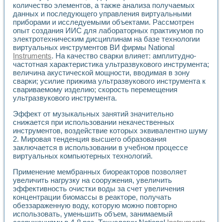
количество элементов, а также анализа получаемых
Применение LabVIEW для исследования течения в расши
данных и последующего управления виртуальными
Создание виртуальной работы «Изучение магнитных свой
приборами и исследуемыми объектами. Рассмотрен
Обратный маятник
опыт создания ИИС для лабораторных практикумов по
Устройство для изучения основ интерфейсов обмена по п
электротехническим дисциплинам на базе технологии
Лабораторный практикум: изучение адиабатического расш
виртуальных инструментов ВИ фирмы National
Стенд для исследования электрических переходных харак
Instruments
. На качество сварки влияет: амплитудно-
Система статистической обработки результатов измерите
частотная характеристика ультразвукового инструмента;
Автоматизация лазерно-плазменных измерений с помощ
величина акустической мощности, вводимая в зону
сварки; усилие прижима ультразвукового инструмента к
Модельно-измерительный комплекс. Назначение. Состав.
свариваемому изделию; скорость перемещения
Использование технологий NATIONAL INSTRUMENTS для с
ультразвукового инструмента.
Учебный практикум "Спектральный и корреляционный ана
Учебный стенд для исследования принципа действия унив
Эффект от музыкальных занятий значительно
Оборудование и программное обеспечение учебных лабор
снижается при использовании некачественных
Виртуальный лабораторный практикум для изучения техн
инструментов, воздействие которых эквивалентно шуму
Управление роботом ТУР-10 средствами LabVIEW
2. Мировая тенденция высшего образования
Аппаратно-программный комплекс для исследования АЧХ 
заключается в использовании в учебном процессе
виртуальных компьютерных технологий.
Автоматизированный дистанционный лабораторный практи
Исследование возможности реставрации одномерных сигн
Применение мембранных биореакторов позволяет
Использование технологий NATIONAL INSTRUMENTS в оп
увеличить нагрузку на сооружения, увеличить
Разработка модификаций алгоритма полигармонической э
эффективность очистки воды за счет увеличения
Учебный стенд для исследования принципа действия унив
концентрации биомассы в реакторе, получать
Виртуальная система поддержки принимаемых решений в
обеззараженную воду, которую можно повторно
Преемственность дисциплин «Моделирование систем» и «
использовать, уменьшить объем, занимаемый