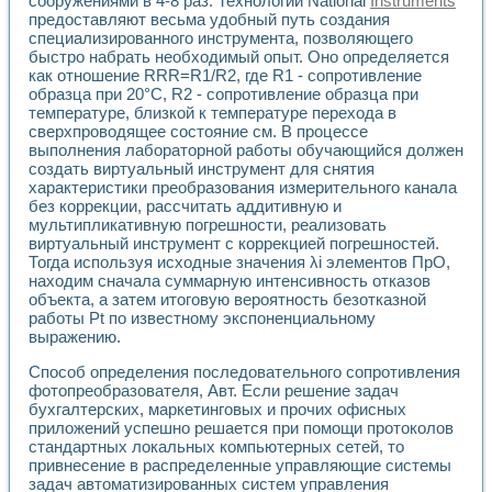
сооружениями в 4-8 раз. Технологии National
Instruments
Универсальный стенд для исследования электрических ха
предоставляют весьма удобный путь создания
Лабораторные практикумы по информационно-измерител
специализированного инструмента, позволяющего
Виртуальный измеритель частотных характеристик на осн
быстро набрать необходимый опыт. Оно определяется
Лабораторный практикум по основам теории Коммутации
как отношение RRR=R1/R2, где R1 - сопротивление
Разработка виртуальной лабораторной работы «Имитаци
образца при 20°С, R2 - сопротивление образца при
Виртуальные практикумы по электротехнике в среде LabV
температуре, близкой к температуре перехода в
Из опыта внедрения в рамках национального проекта «Об
сверхпроводящее состояние см. В процессе
Исследование эффективности решателей обыкновенных 
выполнения лабораторной работы обучающийся должен
Опыт разработки LabVIEW лабораторных практикумов н
создать виртуальный инструмент для снятия
характеристики преобразования измерительного канала
Проблемы повышения качества образования и подготовки
без коррекции, рассчитать аддитивную и
Развитие LabVIEW лабораторного практикума по электр
мультипликативную погрешности, реализовать
Разработка виртуальной лаборатории по электротехнике 
виртуальный инструмент с коррекцией погрешностей.
Усовершенствованные алгоритмы частотного анализа для
Тогда используя исходные значения λi элементов ПрО,
Об опыте работы учебного центра «Технологии NATIONAL
находим сначала суммарную интенсивность отказов
Технологии NI в магистерской программе «Прикладная фи
объекта, а затем итоговую вероятность безотказной
Система диагностики двигателей постоянного тока
работы Pt по известному экспоненциальному
Автоматизированный стенд формирования электромагнитн
выражению.
Лабораторный практикум по курсу ИИС на базе оборудов
Способ определения последовательного сопротивления
Партнеры
фотопреобразователя, Авт. Если решение задач
Академические и отраслевые институты
бухгалтерских, маркетинго­вых и прочих офисных
Учебные заведения
приложений успешно решается при помощи протоколов
Бизнес
стандартных локальных компьютерных сетей, то
Контакты
привнесение в распределенные управляющие системы
задач автоматизированных систем управления