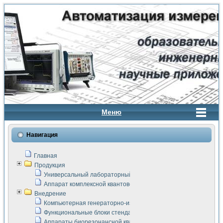
Меню
Навигация
Главная
Продукция
Универсальный лабораторный стенд "Сигнал-USB"
Аппарат комплексной квантовой терапии Интроскан
Внедрение
Компьютерная генераторно-измерительная система
Функциональные блоки стенда "Сигнал-USB"
Аппараты биорезонансной квантовой терапии серии СКАН