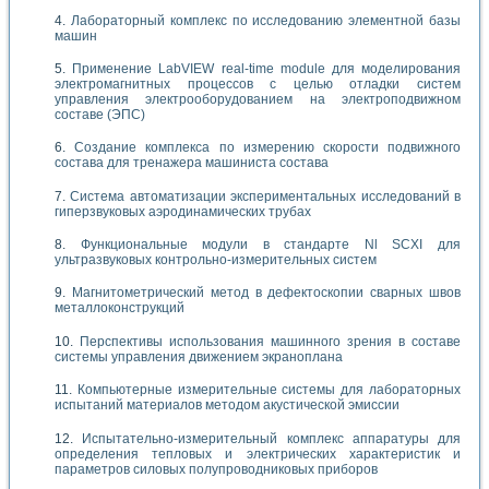
Лабораторный комплекс по исследованию элементной базы
машин
Применение LabVIEW real-time module для моделирования
электромагнитных процессов с целью отладки систем
управления электрооборудованием на электроподвижном
составе (ЭПС)
Создание комплекса по измерению скорости подвижного
состава для тренажера машиниста состава
Система автоматизации экспериментальных исследований в
гиперзвуковых аэродинамических трубах
Функциональные модули в стандарте Nl SCXI для
ультразвуковых контрольно-измерительных систем
Магнитометрический метод в дефектоскопии сварных швов
металлоконструкций
Перспективы использования машинного зрения в составе
системы управления движением экраноплана
Компьютерные измерительные системы для лабораторных
испытаний материалов методом акустической эмиссии
Испытательно-измерительный комплекс аппаратуры для
определения тепловых и электрических характеристик и
параметров силовых полупроводниковых приборов