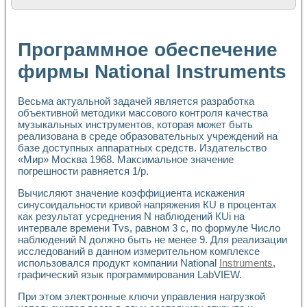
Расчет переноса аэрозоля и выпадения осадка в реально
Формирование линейной шкалы цвета модели CIE L*a*b с
Установка для измерения вольтамперных характеристик с
Программное обеспечение
Применение NI VISION для геометрического анализа в ме
Система температурной стабилизации
фирмы National Instruments
Управление движением с помощью программно - аппаратног
Определение параметров всплывающих газовых пузырьков
Весьма актуальной задачей является разработка
Система управления асинхронным тиристорным электроп
объективной методики массового контроля качества
Лазерный профилометр
музыкальных инструментов, которая может быть
Применение средств NATIONAL INSTRUMENTS для автомат
реализована в среде образовательных учреждений на
Разработка автоматизированного стенда для исследован
базе доступных аппаратных средств. Издательство
Автоматизированный стенд рентгеновской диагностики п
«Мир» Москва 1968. Максимальное значение
Высокочувствительные оптоэлектронные дифракционные 
погрешности равняется 1/р.
Установка для измерения диэлектрических свойств сегне
Исследование кинетики зарождения и развития дефектов 
Вычисляют значение коэффициента искажения
синусоидальности кривой напряжения КU в процентах
Лабораторный электрический импедансный томограф на б
как результат усреднения N наблюдений КUi на
Микрозондовая система для характеризации механических
интервале времени Tvs, равном 3 с, по формуле Число
Метод траекторий в исследовании металлообрабатывающ
наблюдений N должно быть не менее 9. Для реализации
Промышленная автоматизация
исследований в данном измерительном комплексе
Автоматизация технологических процессов получения дис
использовался продукт компании National
Instruments
,
Использование систем технического зрения для контроля
графический язык программирования LabVIEW.
Исследование электромагнитных переходных процессов при
При этом электронные ключи управления нагрузкой
Применение LabVIEW при разработке обучающих информа