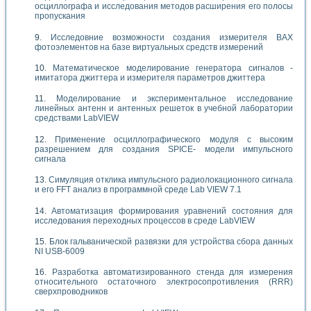
осциллографа и исследования методов расширения его полосы
пропускания
Исследовние возможности создания измерителя ВАХ
фотоэлементов на базе виртуальных средств измерений
Математическое моделирование генератора сигналов -
имитатора джиттера и измерителя параметров джиттера
Моделирование и экспериментальное исследование
линейных антенн и антенных решеток в учебной лаборатории
средствами LabVIEW
Применение осциллографического модуля с высоким
разрешением для создания SPICE- модели импульсного
сигнала
Симуляция отклика импульсного радиолокационного сигнала
и его FFT анализ в программной среде Lab VIEW 7.1
Автоматизация формирования уравнений состояния для
исследования переходных процессов в среде LabVIEW
Блок гальванической развязки для устройства сбора данных
NI USB-6009
Разработка автоматизированного стенда для измерения
относительного остаточного электросопротивления (RRR)
сверхпроводников