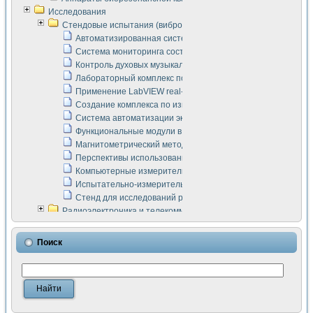
Исследования
Стендовые испытания (виброакустика, тензометрия и т.п.)
Автоматизированная система измерения параметров дизе
Система мониторинга состояния тяговых электродвигателей
Контроль духовых музыкальных инструментов
Лабораторный комплекс по исследованию элементной ба
Применение LabVIEW real-time module для моделирования
Создание комплекса по измерению скорости подвижного с
Система автоматизации экспериментальных исследований 
Функциональные модули в стандарте Nl SCXI для ультраз
Магнитометрический метод в дефектоскопии сварных шво
Перспективы использования машинного зрения в составе
Компьютерные измерительные системы для лабораторных
Испытательно-измерительный комплекс аппаратуры для о
Стенд для исследований рабочих процессов ДВС в динам
Радиоэлектроника и телекоммуникации
LabVIEW в расчетах радиолиний систем передачи данных
Аппаратно-программный комплекс для исследования АЧХ 
Поиск
Виртуальный лабораторный стенд для исследования пар
Измерение шумовых параметров операционных усилител
Измерительный преобразователь на основе цифровой обр
Инструменты для исследования выравнивания электричес
Инструменты для исследования компенсации эхо-сигнало