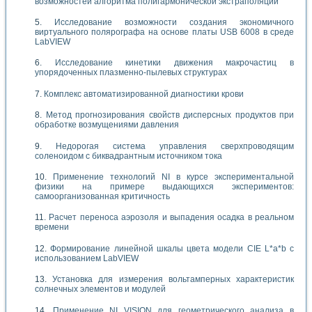
возможностей алгоритма полигармонической экстраполяции
Исследование возможности создания экономичного
виртуального полярографа на основе платы USB 6008 в среде
LabVIEW
Исследование кинетики движения макрочастиц в
упорядоченных плазменно-пылевых структурах
Комплекс автоматизированной диагностики крови
Метод прогнозирования свойств дисперсных продуктов при
обработке возмущениями давления
Недорогая система управления сверхпроводящим
соленоидом с биквадрантным источником тока
Применение технологий NI в курсе экспериментальной
физики на примере выдающихся экспериментов:
самоорганизованная критичность
Расчет переноса аэрозоля и выпадения осадка в реальном
времени
Формирование линейной шкалы цвета модели CIE L*a*b с
использованием LabVIEW
Установка для измерения вольтамперных характеристик
солнечных элементов и модулей
Применение NI VISION для геометрического анализа в