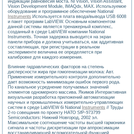
индикации равновесия моста. Nl Vision, Vision Assistant,
Vision Development Module, IMAQdx, MAX. Используемое
оборудование и программное обеспечение National
Instruments
Используется плата ввода/вывода USB 6008
и пакет программ LabVIEW. Основным компонентом
данной системы является тренажерный комплекс,
созданный в среде LabVIEW компании National
Instruments. Точная задержка выводится на экран
панели прибора и должна учитываться, как аддитивная
составляющая, при регистрации в реальном
эксперименте величина ее определяется при
калибровке для каждого измерения.
Влияние гидравлических факторов на степень
дисперсности жира при гомогенизации молока: Авт.
Применение измерительного контроля дополнительно
дает возможность минимизации ошибок первого рода.
По канальное усреднение получаемых значений
элементов одномерного массива. Якимов Интерактивная
визуальная разработка приложений автоматизации
научных и промышленных измерительно-управляющих
систем в среде LabVIEW 6i National
Instruments
// Труды
2-го совещания по проекту НАТО SfP-973799
Semiconductors: Нижний Новгород, 2002 эл.
Максимальное соотношение частоты высшей гармоники
сигнала и частоты дискретизации при аппроксимации
восстанавливающей вспомогательной функцией