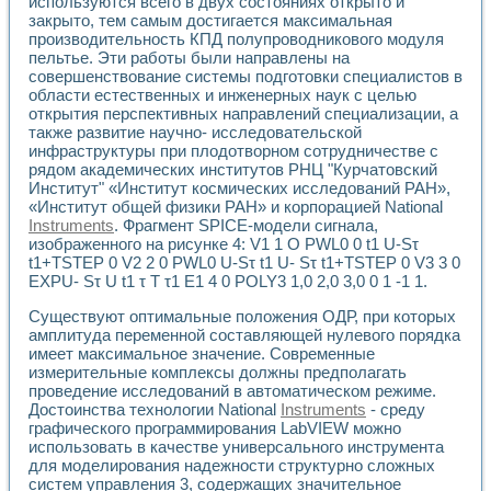
используются всего в двух состояниях открыто и
Разработка виртуальных тренажеров путем моделировани
закрыто, тем самым достигается максимальная
Система блокировок, сигнализации и защиты ускорителя 
производительность КПД полупроводникового модуля
Система сбора данных и управления процессом цементир
пельтье. Эти работы были направлены на
Управление температурой газовой среды специальной ба
совершенствование системы подготовки специалистов в
Разработка программного обеспечения с использованием
области естественных и инженерных наук с целью
Использование технологий NATIONAL INSTRUMENTS при ра
открытия перспективных направлений специализации, а
Оборудование для промышленной термотрансферной мар
также развитие научно- исследовательской
Автоматизация реометрических исследований на базе La
инфраструктуры при плодотворном сотрудничестве с
рядом академических институтов РНЦ "Курчатовский
Применение измерителя иммитанса для исследова¬ния эле
Институт" «Институт космических исследований РАН»,
Исследование электромагнитных переходных процессов при
«Институт общей физики РАН» и корпорацией National
Стенд для исследования электрических переходных харак
Instruments
. Фрагмент SPICE-модели сигнала,
Автоматизация контроля сварных швов на базе техноло
изображенного на рисунке 4: V1 1 О PWL0 0 t1 U-Sτ
Измерительный контроль с применением неиндустриальны
t1+TSTEP 0 V2 2 0 PWL0 U-Sτ t1 U- Sτ t1+TSTEP 0 V3 3 0
Моделирование надежности и эффективности систем упра
EXPU- Sτ U t1 τ T τ1 E1 4 0 POLY3 1,0 2,0 3,0 0 1 -1 1.
Лабораторные практикумы и учебные стенды
Существуют оптимальные положения ОДР, при которых
Автоматизация лабораторного стенда по измерению проф
амплитуда переменной составляющей нулевого порядка
Автоматизированные лабораторные комплексы для вузов,
имеет максимальное значение. Современные
Виртуальный прибор для исследования нелинейных рези
измерительные комплексы должны предполагать
Использование виртуальных приборов в процесе изучения
проведение исследований в автоматическом режиме.
Использование программ ELECTRONICS WORKBENCH-MULTI
Достоинства технологии National
Instruments
- среду
Лабораторный практикум по дисциплине «Цифровые вычис
графического программирования LabVIEW можно
Лабораторный практикум по ИНС на основе LabVIEW
использовать в качестве универсального инструмента
Лабораторный практикум по основам теории коммутации
для моделирования надежности структурно сложных
Опыт использования NI LabVIEW для создания лабораторн
систем управления 3, содержащих значительное