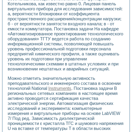
Котельникова, как известно равно 0. Лицевая панель
виртуального прибора для исследования зависимостей:
а, вероятности блокировки от коэффициента
пространственного расширения/концентрации нагрузки;
б - от вероятности занятости входного канала; в - от
емкости коммутатора. Постановка задачи На кафедре
«Автоматизированное проектирование технологического
оборудования» ТГТУ ведется работа по созданию
информационной системы, позволяющей повышать
уровень профессиональной подготовки персонала
предприятий химического профиля, а также оценивать
уровень их подготовки при управлении
технологическими схемами в штатных условиях и при
возникновении нештатных и аварийных ситуаций.
Можно отметить значительную активность
преподавательского и инженерного состава в освоении
технологий National
Instruments
. Постановка задачи В
региональных сетевых компаниях в настоящее время
активно проводится сертификация качества
электрической энергии. Автоматизация физических
исследований и эксперимента: компьютерные
измерения и виртуальные приборы на основе LabVIEW
7/ Под ред. Зависимость диэлектрической
проницаемости ε кристалла ТГС и шумового напряжения
U на вставке от температуры Т в области высоких