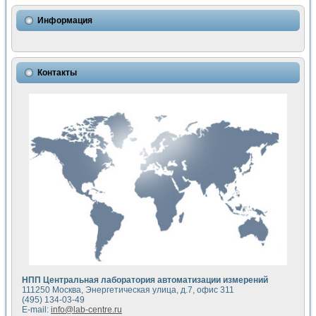
Использование NI LabVIEW для математического моделир
Исследовние возможности создания измерителя ВАХ фото
Информация
Математическое моделирование генератора сигналов - и
Моделирование и экспериментальное исследование линей
Применение осциллографического модуля с высоким разр
Симуляция отклика импульсного радиолокационного сигнал
Контакты
Автоматизация формирования уравнений состояния для и
Блок гальванической развязки для устройства сбора данн
Разработка автоматизированного стенда для измерения о
Применение среды LabVIEW для построения картины возб
Портативная система для определения показателей качес
Использование LabVIEW для управления источником пит
Устройство для снятия вольт-амперных характеристик со
Передовые научные технологии: нано-, фемто-, биотехнологи
Автоматизированная установка по измерению временных 
Автоматизированный лабораторный комплекс на базе Lab
Визуализация моделирования и оптимизации тепловой об
Виртуальный прибор для исследования функциональных в
Исследование возможности создания экономичного виртуа
Исследование кинетики движения макрочастиц в упорядо
Комплекс автоматизированной диагностики крови
НПП Центральная лаборатория автоматизации измерений
Метод прогнозирования свойств дисперсных продуктов п
111250 Москва, Энергетическая улица, д.7, офис 311
Недорогая система управления сверхпроводящим соленои
(495) 134-03-49
E-mail:
info@lab-centre.ru
Применение технологий NI в курсе экспериментальной фи