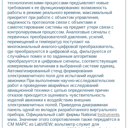
технологиче­скими процессами предъявляет новые
требования к ее функционированию: возможность
работы в режиме реального времени, максимальный
приоритет при работе с объектом управления,
надежность протоколов связи с объектами и
самотестирование системы на предмет утери связи с
контролируемым процессом. Аналоговые сигналы с
первичных преобразователей давления, усилий,
перемещений и температур поступают на
многоканальный аналого-цифровой преобразователь,
где преобразуются в цифровой код, фильтруются от
случайных помех и по заданным алгоритмам
преобразуется в цифровые сигналы, соответствующие
измеряемым величинам в выбранной системе единиц.
Автоматизированный стенд формирования
электромагнитного поля для испытаний изделий
авионики При выполнении научно-исследовательских
работ и проведении аварийных исследований
авиационной техники с целью определения причин
отказов приходится оценивать чувствительность
изделий авионики к воздействию внешних
электромагнитных полей. Приведена диаграммная
панель одной из вкладок разработанного виртуального
прибора. Официальный сайт фирмы National
Instruments
www. Значение этого сопротивления также передаётся в
СМ МАРС из LabVIEW; вольтметр служит для