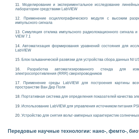
следования течения в расширяющемся канале
Моделирование и экспериментальное исследование линейны
лаборатории средствами LabVIEW
ты «Изучение магнитных свойств ферромагнетиков. Петля гистерезиса» с и
Применение осциллографического модуля с высоким раз
нов интерфейсов обмена по протоколам RS232 и GPIB / имитатор оконечного
импульсного сигнала
учение адиабатического расширения газов
Симуляция отклика импульсного радиолокационного сигнала и 
ктрических переходных характеристик асинхронных двигателей при пуске
VIEW 7.1
аботки результатов измерительного экспримента
азменных измерений с помощью LabVIEW
Автоматизация формирования уравнений состояния для иссл
LabVIEW
мплекс. Назначение. Состав. Возможности
NATIONAL INSTRUMENTS для создания систем автоматизированного лаборат
Блок гальванической развязки для устройства сбора данных NI U
альный и корреляционный анализ"
ания принципа действия универсального цифрового вольтметра
Разработка автоматизированного стенда для изме
электросопротивления (RRR) сверхпроводников
е обеспечение учебных лабораторных стендов
практикум для изучения технологии выращивания полупроводниковых и опти
Применение среды LabVIEW для построения картины воз
 средствами LabVIEW
пространстве Ван Дер Поля
плекс для исследования АЧХ и ФЧХ активных фильтров
Портативная система для определения показателей качества эл
ционный лабораторный практикум по курсу «радиотехнические цепи и сигна
реставрации одномерных сигналов на основе алгоритма полигармонической 
Использование LabVIEW для управления источником питания P
NATIONAL INSTRUMENTS в операционной системе LINUX
Устройство для снятия вольт-амперных характеристик солнечны
горитма полигармонической экстраполяции в среде LabVIEW
ания принципа действия универсального цифрового вольтметра
ржки принимаемых решений в среде LabVIEW
Передовые научные технологии: нано-, фемто-, би
 «Моделирование систем» и «Автоматизация проектирования систем и средс