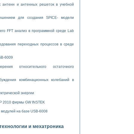
х антенн и антенных решеток в учебной
спользованием графической среды программирования LabVIEW
решением для создания SPICE- модели
 устройства по интерфейсу RS232
его FFT анализ в программной среде Lab
едования переходных процессов в среде
орного практикума
SB-6009
рения относительного остаточного
ческих монокристаллов
буждения комбинационных колебаний в
ектрической энергии
лы»
экстраполяции
SP 2010 фирмы GW INSTEK
х модулей на базе USB-6008
отехнологии и мехатроника
тв управления»