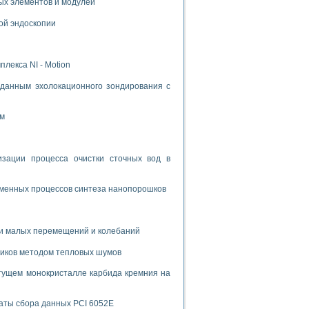
ых элементов и модулей
ой эндоскопии
лекса NI - Motion
данным эхолокационного зондирования с
ом
ации процесса очистки сточных вод в
зменных процессов синтеза нанопорошков
и малых перемещений и колебаний
риков методом тепловых шумов
тущем монокристалле карбида кремния на
аты сбора данных PCI 6052E