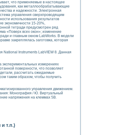
ывает, что применяемые в настоящее
ого осциллографа и исследования методов расширения его полосы пропуска
орудования, как металлообрабатывающие
рений
качества и надежности. Электронная
життера
система управления сверхпроводящим
ности использования результатов
боратории средствами LabVIEW
ие экономичности 15-20%,
ого сигнала
ронной тетради предусмотрен ряд
IEW 7.1
има «Поверх всех окон»; изменение
ради и главным окном LabWorks. В модели
abVIEW
равке закреплялась заготовка, которая
ния (RRR) сверхпроводников
National Instruments LabVIEW 8. Данная
нстве Ван Дер Поля
на экспериментальных измерениях
отанной поверхности, что позволяет
 детали, рассчитать ожидаемые
сом таким образом, чтобы получить
оматизированного управления движением.
ания: Монография / Ю. Виртуальный
нных информационных технологий и программных средств
дение напряжения на клеммах 5В.
страполяции
 в среде LabVIEW
 т.п.)
амоорганизованная критичность