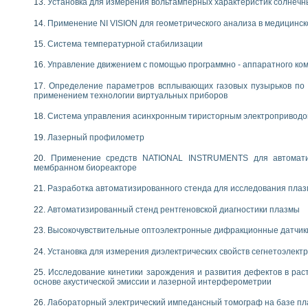
Установка для измерения вольтамперных характеристик солнечн
Применение NI VISION для геометрического анализа в медицинск
Система температурной стабилизации
Управление движением с помощью программно - аппаратного комп
Определение параметров всплывающих газовых пузырьков по 
применением технологии виртуальных приборов
Система управления асинхронным тиристорным электропривод
Лазерный профилометр
Применение средств NATIONAL INSTRUMENTS для автоматиз
мембранном биореакторе
Разработка автоматизированного стенда для исследования пла
Автоматизированный стенд рентгеновской диагностики плазмы
Высокочувствительные оптоэлектронные дифракционные датчик
Установка для измерения диэлектрических свойств сегнетоэлект
Исследование кинетики зарождения и развития дефектов в рас
основе акустической эмиссии и лазерной интерферометрии
Лабораторный электрический импедансный томограф на базе пл