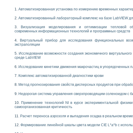
следования электрических характеристик газоразрядных и люминесцентных 
по информационно-измерительным системам (ИИС)
Автоматизированная установка по измерению временных характе
тотных характеристик на основе использования звуковой карты ПК
 основам теории Коммутации
Автоматизированный лабораторный комплекс на базе LabVIEW дл
бораторной работы «Имитационное моделирование погрешностей канала из
Визуализация моделирования и оптимизации тепловой о
электротехнике в среде LabVIEW
современных информационных технологий и программных средств
х национального проекта «Образование» технологий NATIONAL INSTRUMENTS 
ти решателей обыкновенных дифференциальных уравнений инструментальн
Виртуальный прибор для исследования функциональных возм
экстраполяции
абораторных практикумов на кафедре информационных систем МИРЭА
ва образования и подготовки преподавателей для работы в ИКТ насыщенно
Исследование возможности создания экономичного виртуального
рного практикума по электронике кафедры информационных систем МИРЭА
среде LabVIEW
оратории по электротехнике в среде MULTISIM
Исследование кинетики движения макрочастиц в упорядоченных 
итмы частотного анализа для LabWindows/CVI и LabVIEW
центра «Технологии NATIONAL INSTRUMENTS» в ростовском колледже связи 
Комплекс автоматизированной диагностики крови
ой программе «Прикладная физика и физическая информатика» инновационно
Метод прогнозирования свойств дисперсных продуктов при обра
елей постоянного тока
формирования электромагнитного поля для испытаний изделий авионики
Недорогая система управления сверхпроводящим соленоидом с б
 курсу ИИС на базе оборудования NI CompactDAQ
Применение технологий NI в курсе экспериментальной физик
самоорганизованная критичность
ституты
Расчет переноса аэрозоля и выпадения осадка в реальном врем
Формирование линейной шкалы цвета модели CIE L*a*b с испол