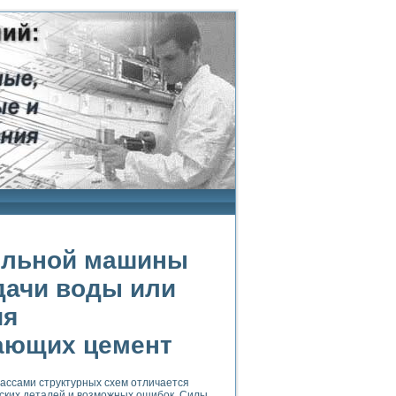
ельной машины
дачи воды или
ия
ающих цемент
ассами структурных схем отличается
ских деталей и возможных ошибок. Силы