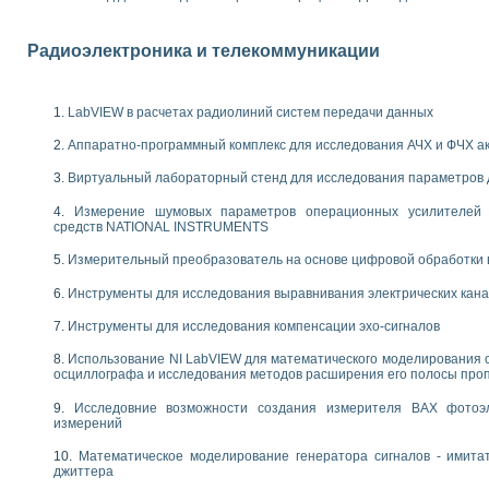
енажеров путем моделирования технологических процессов пищевых произво
изации и защиты ускорителя ЛУЭ-200
равления процессом цементирования нефтегазовых скважин
Радиоэлектроника и телекоммуникации
азовой среды специальной барокамеры
еспечения с использованием среды графического программирования LabVIE
NATIONAL INSTRUMENTS при разработке автоматизированного комплекса для
LabVIEW в расчетах радиолиний систем передачи данных
енной термотрансферной маркировки изделий
Аппаратно-программный комплекс для исследования АЧХ и ФЧХ а
ких исследований на базе LabVIEW
танса для исследова¬ния электрофизических свойств аморфного гидрогениз
Виртуальный лабораторный стенд для исследования параметров
ных переходных процессов при коротких замыканиях в узлах электрических н
Измерение шумовых параметров операционных усилителей 
ктрических переходных характеристик асинхронных двигателей при пуске
средств NATIONAL INSTRUMENTS
арных швов на базе технологий фирмы NATIONAL INSTRUMENTS
применением неиндустриальных камер в производственных условиях
Измерительный преобразователь на основе цифровой обработки 
и эффективности систем управления в интегрированных средах
Инструменты для исследования выравнивания электрических кан
ебные стенды
го стенда по измерению профиля зеркальной антенны и построению диагра
Инструменты для исследования компенсации эхо-сигналов
торные комплексы для вузов, осуществляющих подготовку специалистов по
следования нелинейных резистивных цепей
Использование NI LabVIEW для математического моделирования 
осциллографа и исследования методов расширения его полосы про
приборов в процесе изучения специальных дисциплин в технических коллед
LECTRONICS WORKBENCH-MULTISIM для электротехнической подготовки инже
Исследовние возможности создания измерителя ВАХ фотоэ
 дисциплине «Цифровые вычислительные устройства и микропроцессоры приб
измерений
 ИНС на основе LabVIEW
Математическое моделирование генератора сигналов - имита
 основам теории коммутации
джиттера
IEW для создания лабораторного практикума по измерениям магнитных вели