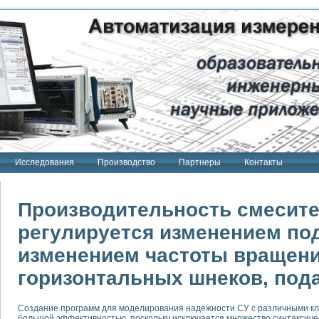
Исследования
Производство
Партнеры
Контакты
Производительность смесит
регулируется изменением по
изменением частоты вращен
тенд "Сигнал-USB"
 терапии Интроскан
горизонтальных шнеков, под
ерительная система
Сигнал-USB"
Создание программ для моделирования надежности СУ с различными кл
большой эффективностью, поскольку исключается множество синтаксиче
товой терапии серии СКАН