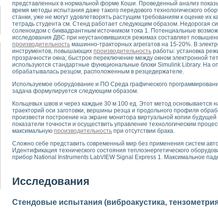
представленных в нормальной форме Коши. Проведенный анализ показ
для математического моделирования сверхширокополосного стробоскопическ
время методы испытания даже такого передового технологического об
оздания измерителя ВАХ фотоэлементов на базе виртуальных средств изме
станки, уже не могут удовлетворять растущим требованиям к оценке их 
ие генератора сигналов - имитатора джиттера и измерителя параметров д
тетрадь студента см. Стенд работает следующим образом. Недорогая 
соленоидом с биквадрантным источником тока 1. Потенциальные возмож
нтальное исследование линейных антенн и антенных решеток в учебной ла
исследования ДВС при неустановившихся режимах составляет повышен
ского модуля с высоким разрешением для создания SPICE- модели импульсн
производительность
машинно-тракторных агрегатов на 15-20%. В элект
ого радиолокационного сигнала и его FFT анализ в программной среде Lab V
инструментов, повышающих
производительность
работы: установка реж
прозрачности окна; быстрое переключение между окном электронной тет
я уравнений состояния для исследования переходных процессов в среде L
используются стандартные функциональные блоки Simulink Library. На оп
ки для устройства сбора данных NI USB-6009
обрабатывалась резцом, расположенным в резцедержателе.
ного стенда для измерения относительного остаточного электросопротивле
Используемое оборудование и ПО Среда графического программирования 
для построения картины возбуждения комбинационных колебаний в простра
задача формулируется следующим образом.
ределения показателей качества электрической энергии
Кольцевых швов и через каждые 30 м 100 ед. Этот метод основывается 
 управления источником питания PSP 2010 фирмы GW INSTEK
траекторий оси заготовки, вершины резца и продольного профиля обраб
т-амперных характеристик солнечных модулей на базе USB-6008
произвести построение на экране монитора виртуальной копии будущей
 нано-, фемто-, биотехнологии и мехатроника
показатели точности и осуществить управление технологическим процес
максимальную
производительность
при отсутствии брака.
вка по измерению временных характеристик реверсивных сред
торный комплекс на базе LabVIEW для исследования наноструктур
Сложно себе представить современный мир без применения систем авт
Идентификация технического состояния теплоэнергетического оборудов
я и оптимизации тепловой обработки биопродуктов с применением совреме
прибор National Instruments LabVIEW Signal Express 1. Максимальное па
следования функциональных возможностей алгоритма полигармонической эк
оздания экономичного виртуального полярографа на основе платы USB 6008
Исследования
жения макрочастиц в упорядоченных плазменно-пылевых структурах
й диагностики крови
йств дисперсных продуктов при обработке возмущениями давления
Стендовые испытания (виброакустика, тензометрия и
ния сверхпроводящим соленоидом с биквадрантным источником тока
 курсе экспериментальной физики на примере выдающихся экспериментов: с