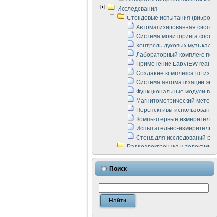
Исследования
Стендовые испытания (виброакус
Автоматизированная систем
Система мониторинга состоян
Контроль духовых музыкаль
Лабораторный комплекс по 
Применение LabVIEW real-ti
Создание комплекса по изме
Система автоматизации эксп
Функциональные модули в ст
Магнитометрический метод 
Перспективы использования
Компьютерные измерительны
Испытательно-измерительны
Стенд для исследований раб
Радиоэлектроника и телекомму
LabVIEW в расчетах радиол
Аппаратно-программный ком
Поиск
Виртуальный лабораторный 
Измерение шумовых параме
Измерительный преобразова
Инструменты для исследова
Инструменты для исследова