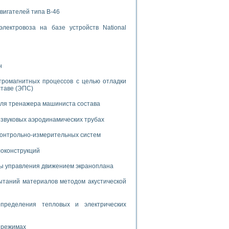
вигателей типа В-46
лектровоза на базе устройств National
н
применением технологии виртуальных приборов
тромагнитных процессов с целью отладки
ставе (ЭПС)
ранном биореакторе
для тренажера машиниста состава
в
звуковых аэродинамических трубах
 контрольно-измерительных систем
 основе акустической эмиссии и лазерной интерферометрии
локонструкций
мы управления движением экраноплана
таний материалов методом акустической
боров
пределения тепловых и электрических
агрузок
химических предприятий
 режимах