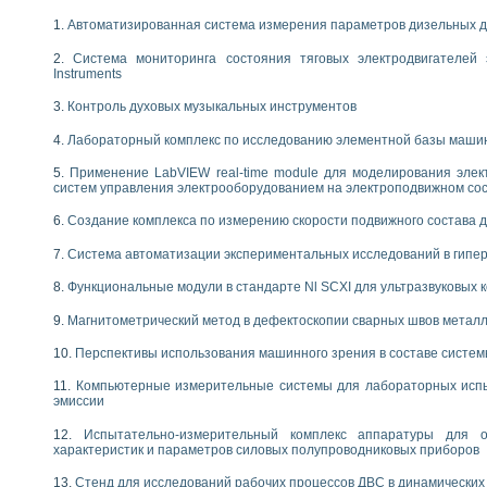
 выпадения осадка в реальном времени
Автоматизированная система измерения параметров дизельных д
лы цвета модели CIE L*a*b с использованием LabVIEW
льтамперных характеристик солнечных элементов и модулей
Система мониторинга состояния тяговых электродвигателей э
Instruments
еометрического анализа в медицинской эндоскопии
билизации
Контроль духовых музыкальных инструментов
ощью программно - аппаратного комплекса NI - Motion
Лабораторный комплекс по исследованию элементной базы маши
плывающих газовых пузырьков по данным эхолокационного зондирования с 
онным тиристорным электроприводом
Применение LabVIEW real-time module для моделирования элек
систем управления электрооборудованием на электроподвижном со
AL INSTRUMENTS для автоматизации процесса очистки сточных вод в мемб
Создание комплекса по измерению скорости подвижного состава 
нного стенда для исследования плазменных процессов синтеза нанопорошко
рентгеновской диагностики плазмы
Система автоматизации экспериментальных исследований в гипер
электронные дифракционные датчики малых перемещений и колебаний
электрических свойств сегнетоэлектриков методом тепловых шумов
Функциональные модули в стандарте Nl SCXI для ультразвуковых
ждения и развития дефектов в растущем монокристалле карбида кремния на
Магнитометрический метод в дефектоскопии сварных швов метал
й импедансный томограф на базе платы сбора данных PCI 6052E
характеризации механических свойств материалов в наношкале
Перспективы использования машинного зрения в составе систе
овании металлообрабатывающих станков
Компьютерные измерительные системы для лабораторных испы
эмиссии
ких процессов получения дисперсных продуктов на основе виртуальных при
ческого зрения для контроля образцов
Испытательно-измерительный комплекс аппаратуры для о
характеристик и параметров силовых полупроводниковых приборов
ных переходных процессов при коротких замыканиях в узлах электрических н
зработке обучающих информационных систем и тренажеров для персонала 
Стенд для исследований рабочих процессов ДВС в динамических