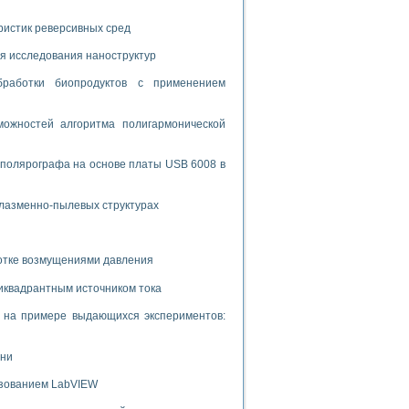
ламп
ристик реверсивных сред
я исследования наноструктур
мерения температуры» в среде LabVIEW
бработки биопродуктов с применением
в Нижегородском госуниверситете им. Н.И. Лобачевского
ых систем моделирования
ожностей алгоритма полигармонической
й среде
 полярографа на основе платы USB 6008 в
плазменно-пылевых структурах
и информатики
го образовательного проекта РУДН
ботке возмущениями давления
иквадрантным источником тока
и на примере выдающихся экспериментов:
ени
ьзованием LabVIEW