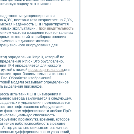
тическую задачу, что снижает
т надежность функционирования
 4,3%, поставка газа возрастает на 7,3%,
uments
высокая надёжность СПП гарантируется
ежимах эксплуатации.
Производительность
нением частоты вращения горизонтальных
ерных технологий в приборостроении»
 систем управления электрооборудованием на электроподвижном составе (Э
рименение диагностического
прецизионного оборудования для
тод определения Rthjc 3, который по
пределения Rthjc - Это обусловлено,
ения ТКН определяется для каждого
грузкой с низкой
производительность
ю и
 эмиссии
анзисторах. Запись пользовательских
 Рис. Обработка изображений
ристик и параметров силовых полупроводниковых приборов
етовой модели оказывает определенное
ть выделения признаков.
цесса испытания СПП, измерения и
анного метода заключается в следующем.
ра данных и управления предполагается
составе нефтегазового оборудования,
им фактором эффективности любого ПрО
едств NATIONAL INSTRUMENTS
ять потенциальную способность
ребуемого промежутка времени, которое
ативную работоспособность в режиме
. Автор детально описывает различные
новенных дифференциальных уравнений,