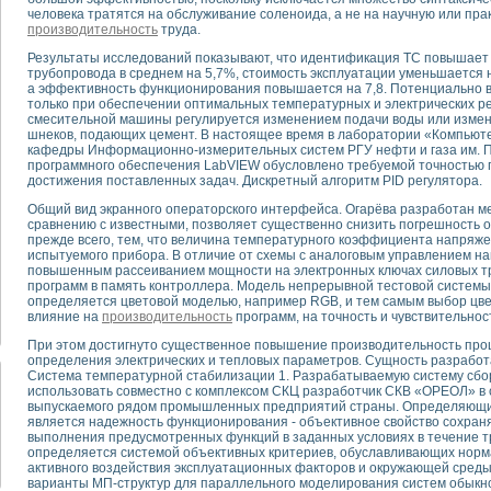
человека тратятся на обслуживание соленоида, а не на научную или прак
производительность
труда.
тика, тензометрия и т.п.)
Результаты исследований показывают, что идентификация ТС повышае
а измерения параметров дизельных двигателей типа В-46
трубопровода в среднем на 5,7%, стоимость эксплуатации уменьшается на
ия тяговых электродвигателей электровоза на базе устройств National Instr
а эффективность функционирования повышается на 7,8. Потенциально 
ных инструментов
только при обеспечении оптимальных температурных и электрических р
смесительной машины регулируется изменением подачи воды или изме
исследованию элементной базы машин
шнеков, подающих цемент. В настоящее время в лаборатории «Компьют
me module для моделирования электромагнитных процессов с целью отладки
кафедры Информационно-измерительных систем РГУ нефти и газа им. П
программного обеспечения LabVIEW обусловлено требуемой точностью 
рению скорости подвижного состава для тренажера машиниста состава
достижения поставленных задач. Дискретный алгоритм PID регулятора.
ериментальных исследований в гиперзвуковых аэродинамических трубах
андарте Nl SCXI для ультразвуковых контрольно-измерительных систем
Общий вид экранного операторского интерфейса. Огарёва разработан ме
сравнению с известными, позволяет существенно снизить погрешность о
в дефектоскопии сварных швов металлоконструкций
прежде всего, тем, что величина температурного коэффициента напряж
 машинного зрения в составе системы управления движением экраноплана
испытуемого прибора. В отличие от схемы с аналоговым управлением на
е системы для лабораторных испытаний материалов методом акустической
повышенным рассеиванием мощности на электронных ключах силовых тр
программ в память контроллера. Модель непрерывной тестовой системы
й комплекс аппаратуры для определения тепловых и электрических характе
определяется цветовой моделью, например RGB, и тем самым выбор цв
очих процессов ДВС в динамических режимах
влияние на
производительность
программ, на точность и чувствительнос
никации
При этом достигнуто существенное повышение производительность про
иний систем передачи данных
определения электрических и тепловых параметров. Сущность разработ
плекс для исследования АЧХ и ФЧХ активных фильтров
Система температурной стабилизации 1. Разрабатываемую систему сбо
использовать совместно с комплексом СКЦ разработчик СКВ «ОРЕОЛ» в 
стенд для исследования параметров двухполюсников резонансным методом
выпускаемого рядом промышленных предприятий страны. Определяющ
тров операционных усилителей с применением аппаратно-программных ср
является надежность функционирования - объективное свойство сохран
тель на основе цифровой обработки выборок мгновенных значений
выполнения предусмотренных функций в заданных условиях в течение т
определяется системой объективных критериев, обуславливающих норм
ния выравнивания электрических каналов
активного воздействия эксплуатационных факторов и окружающей среды
ния компенсации эхо-сигналов
варианты МП-структур для параллельного моделирования систем обык