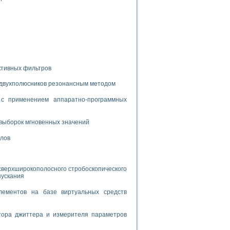
дств с использованием языка программирования LabVIEW
W для моделирования типовых химико-технологических процессов
 исследования средств измерения температуры
ктивных фильтров
ированного карбида кремния (A-SIC:H)
 двухполюсников резонансным методом
агрузок
с применением аппаратно-программных
выборок мгновенных значений
алов
ммы направленности
 пищевой инженерии
сверхширокополосного стробоскопического
пускания
жах
неров-неэлектриков
лементов на базе виртуальных средств
орных комплексов» на основе Multisim
тора джиттера и измерителя параметров
чин