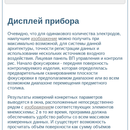
Расчет переноса аэрозоля и выпадения осадка в реально
Формирование линейной шкалы цвета модели CIE L*a*b с
Установка для измерения вольтамперных характеристик с
Дисплей прибора
Применение NI VISION для геометрического анализа в ме
Система температурной стабилизации
Управление движением с помощью программно - аппаратног
Очевидно, что для одинакового количества электродов,
Определение параметров всплывающих газовых пузырьков
наилучшее
изображение
можно получить при
Система управления асинхронным тиристорным электроп
максимально возможной, для системы данной
архитектуры, точности регистрации данных и
Лазерный профилометр
использовании нескольких источников входного
Применение средств NATIONAL INSTRUMENTS для автомат
воздействия. Лицевая панель ВП управления и контроля
Разработка автоматизированного стенда для исследован
рис. Начало фокусировки - передняя поверхность
Автоматизированный стенд рентгеновской диагностики п
контролируемого изделия, которая определялась
Высокочувствительные оптоэлектронные дифракционные 
предварительным сканированием плоскости
Установка для измерения диэлектрических свойств сегне
фокусировки в предполагаемом диапазоне или во всем
Исследование кинетики зарождения и развития дефектов 
возможном диапазоне перемещения предметного
Лабораторный электрический импедансный томограф на б
столика.
Микрозондовая система для характеризации механических
Результаты измерений конкретных параметров
Метод траекторий в исследовании металлообрабатывающ
выводятся в окна, расположенные непосредственно
Промышленная автоматизация
рядом с
изображение
м соответствующих элементов
Автоматизация технологических процессов получения дис
мнемосхемы; 2 в то же время, программа должна
Использование систем технического зрения для контроля
обеспечивать удобство работы со всем массивом
Исследование электромагнитных переходных процессов при
измеренных данных. И существует возможность
Применение LabVIEW при разработке обучающих информа
просчитать объём поверхности как сумму объёмов