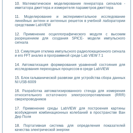
Математическое моделирование генератора сигналов -
имитатора джиттера и измерителя параметров джиттера
Моделирование и экспериментальное исследование
линейных антенн и антенных решеток в учебной лаборатории
средствами LabVIEW
Применение осциллографического модуля с высоким
разрешением для создания SPICE- модели импульсного
сигнала
Симуляция отклика импульсного радиолокационного сигнала
и его FFT анализ в программной среде Lab VIEW 7.1
Автоматизация формирования уравнений состояния для
исследования переходных процессов в среде LabVIEW
Блок гальванической развязки для устройства сбора данных
NI USB-6009
Разработка автоматизированного стенда для измерения
относительного остаточного электросопротивления (RRR)
сверхпроводников
Применение среды LabVIEW для построения картины
возбуждения комбинационных колебаний в пространстве Ван
Дер Поля
Портативная система для определения показателей
качества электрической энергии