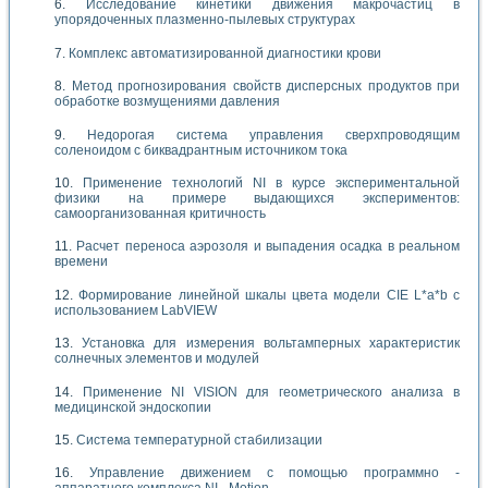
Исследование кинетики движения макрочастиц в
упорядоченных плазменно-пылевых структурах
Комплекс автоматизированной диагностики крови
Метод прогнозирования свойств дисперсных продуктов при
обработке возмущениями давления
Недорогая система управления сверхпроводящим
соленоидом с биквадрантным источником тока
Применение технологий NI в курсе экспериментальной
физики на примере выдающихся экспериментов:
самоорганизованная критичность
Расчет переноса аэрозоля и выпадения осадка в реальном
времени
Формирование линейной шкалы цвета модели CIE L*a*b с
использованием LabVIEW
Установка для измерения вольтамперных характеристик
солнечных элементов и модулей
Применение NI VISION для геометрического анализа в
медицинской эндоскопии
Система температурной стабилизации
Управление движением с помощью программно -