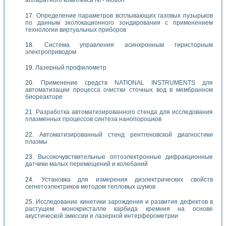
аппаратного комплекса NI - Motion
Определение параметров всплывающих газовых пузырьков
по данным эхолокационного зондирования с применением
технологии виртуальных приборов
Система управления асинхронным тиристорным
электроприводом
Лазерный профилометр
Применение средств NATIONAL INSTRUMENTS для
автоматизации процесса очистки сточных вод в мембранном
биореакторе
Разработка автоматизированного стенда для исследования
плазменных процессов синтеза нанопорошков
Автоматизированный стенд рентгеновской диагностики
плазмы
Высокочувствительные оптоэлектронные дифракционные
датчики малых перемещений и колебаний
Установка для измерения диэлектрических свойств
сегнетоэлектриков методом тепловых шумов
Исследование кинетики зарождения и развития дефектов в
растущем монокристалле карбида кремния на основе
акустической эмиссии и лазерной интерферометрии