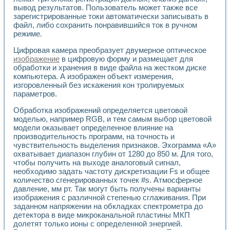
Применение LabVIEW для исследования течения в расши
вывод результатов. Пользователь может также все
Создание виртуальной работы «Изучение магнитных свой
зарегистрированные токи автоматически записывать в
файл, либо сохранить понравившийся ток в ручном
Обратный маятник
режиме.
Устройство для изучения основ интерфейсов обмена по п
Лабораторный практикум: изучение адиабатического расш
Цифровая камера преобразует двумерное оптическое
Стенд для исследования электрических переходных харак
изображение
в цифровую форму и размещает для
Система статистической обработки результатов измерите
обработки и хранения в виде файла на жестком диске
Автоматизация лазерно-плазменных измерений с помощ
компьютера. А изображен объект измерения,
Модельно-измерительный комплекс. Назначение. Состав.
изгоровленный без искажения кон тролируемых
параметров.
Использование технологий NATIONAL INSTRUMENTS для с
Учебный практикум "Спектральный и корреляционный ана
Обработка изображений определяется цветовой
Учебный стенд для исследования принципа действия унив
моделью, например RGB, и тем самым выбор цветовой
Оборудование и программное обеспечение учебных лабор
модели оказывает определенное влияние на
Виртуальный лабораторный практикум для изучения техн
производительность программ, на точность и
Управление роботом ТУР-10 средствами LabVIEW
чувствительность выделения признаков. Эхограмма «А»
Аппаратно-программный комплекс для исследования АЧХ 
охватывает диапазон глубин от 1280 до 850 м. Для того,
Автоматизированный дистанционный лабораторный практи
чтобы получить на выходе аналоговый сигнал,
необходимо задать частоту дискретизации Fs и общее
Исследование возможности реставрации одномерных сигн
количество сгенерированных точек #s. Атмосферное
Использование технологий NATIONAL INSTRUMENTS в оп
давление, мм рт. Так могут быть получены варианты
Разработка модификаций алгоритма полигармонической э
изображения с различной степенью сглаживания. При
Учебный стенд для исследования принципа действия унив
заданном напряжении на обкладках спектрометра до
Виртуальная система поддержки принимаемых решений в
детектора в виде микроканальной пластины МКП
Преемственность дисциплин «Моделирование систем» и «
долетят только ионы с определенной энергией.