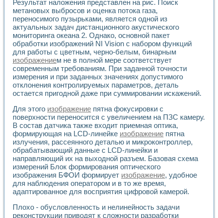
Универсальный стенд для исследования электрических ха
Результат наложения представлен на рис. Поиск
Лабораторные практикумы по информационно-измерител
метановых выбросов и оценка потока газа,
переносимого пузырьками, является одной из
Виртуальный измеритель частотных характеристик на осн
актуальных задач дистанционного акустического
Лабораторный практикум по основам теории Коммутации
мониторинга океана 2. Однако, основной пакет
Разработка виртуальной лабораторной работы «Имитаци
обработки изображений NI Vision с набором функций
Виртуальные практикумы по электротехнике в среде LabV
для работы с цветным, черно-белым, бинарным
Из опыта внедрения в рамках национального проекта «Об
изображение
м не в полной мере соответствует
Исследование эффективности решателей обыкновенных 
современным требованиям. При заданной точности
Опыт разработки LabVIEW лабораторных практикумов н
измерения и при заданных значениях допустимого
Проблемы повышения качества образования и подготовки
отклонения контролируемых параметров, деталь
Развитие LabVIEW лабораторного практикума по электр
остается пригодной даже при суммировании искажений.
Разработка виртуальной лаборатории по электротехнике 
Для этого
изображение
пятна фокусировки с
Усовершенствованные алгоритмы частотного анализа для
поверхности переносится с увеличением на ПЗС камеру.
Об опыте работы учебного центра «Технологии NATIONAL
В состав датчика также входит приемная оптика,
Технологии NI в магистерской программе «Прикладная фи
формирующая на LCD-линейке
изображение
пятна
Система диагностики двигателей постоянного тока
излучения, рассеянного деталью и микроконтроллер,
Автоматизированный стенд формирования электромагнитн
обрабатывающий данные с LCD-линейки и
Лабораторный практикум по курсу ИИС на базе оборудов
направляющий их на выходной разъем. Базовая схема
измерений Блок формирования оптического
Партнеры
изображения БФОИ формирует
изображение
, удобное
Академические и отраслевые институты
для наблюдения оператором и в то же время,
Учебные заведения
адаптированное для восприятия цифровой камерой.
Бизнес
Контакты
Плохо - обусловленность и нелинейность задачи
реконструкции приводят к сложности разработки