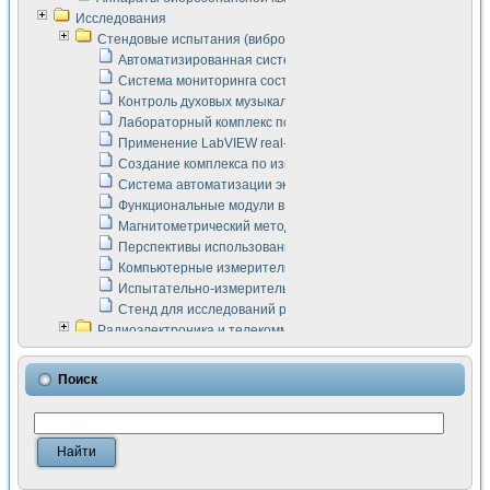
Исследования
Стендовые испытания (виброакустика, тензометрия и т.п.)
Автоматизированная система измерения параметров дизе
Система мониторинга состояния тяговых электродвигателей
Контроль духовых музыкальных инструментов
Лабораторный комплекс по исследованию элементной ба
Применение LabVIEW real-time module для моделирования
Создание комплекса по измерению скорости подвижного с
Система автоматизации экспериментальных исследований 
Функциональные модули в стандарте Nl SCXI для ультраз
Магнитометрический метод в дефектоскопии сварных шво
Перспективы использования машинного зрения в составе
Компьютерные измерительные системы для лабораторных
Испытательно-измерительный комплекс аппаратуры для о
Стенд для исследований рабочих процессов ДВС в динам
Радиоэлектроника и телекоммуникации
LabVIEW в расчетах радиолиний систем передачи данных
Аппаратно-программный комплекс для исследования АЧХ 
Поиск
Виртуальный лабораторный стенд для исследования пар
Измерение шумовых параметров операционных усилител
Измерительный преобразователь на основе цифровой обр
Инструменты для исследования выравнивания электричес
Инструменты для исследования компенсации эхо-сигнало