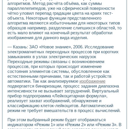
алгоритмов. Метод расчёта объёма, как суммы
параллелепипедов, уже на сферической поверхности
чётко уловил перепад градации цвета на краях тест-
объекта. Некоторые функции представленного
алгоритма являются избыточными для некоторых типов
образцов например, разделение слипшихся областей, то
есть мало влияют на конечный результат обработки
изображения для данного вида изделия.
— Казань: ЗАО «Новое знание», 2006. Исследование
электромагнитных переходных процессов при коротких
замыканиях в узлах электрических нагрузок
Переходные режимы связаны с возникновением
процессов, при которых происходит изменение
состояния элементов системы, обусловленное как
естественными причинами, так и работой устройств
автоматики. Так как анализируемое
изображение
подвергается бинаризации, процесс задания диапазона
интенсивности не вызывает затруднений. Виртуальный
прибор подпрограмма «Лейкоцитарная формула»,
реализует захват изображений, обнаружение и
классификацию клеток-лейкоцитов. Автоматический
режим не требует вмешательств в процесс вычислений.
При этом выбранный режим будет отображаться
индикатором «Режим 1» или «Режим 2» или «Режим 3». В