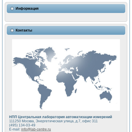
Использование NI LabVIEW для математического моделир
Исследовние возможности создания измерителя ВАХ фото
Информация
Математическое моделирование генератора сигналов - и
Моделирование и экспериментальное исследование линей
Применение осциллографического модуля с высоким разр
Симуляция отклика импульсного радиолокационного сигнал
Контакты
Автоматизация формирования уравнений состояния для и
Блок гальванической развязки для устройства сбора данн
Разработка автоматизированного стенда для измерения о
Применение среды LabVIEW для построения картины возб
Портативная система для определения показателей качес
Использование LabVIEW для управления источником пит
Устройство для снятия вольт-амперных характеристик со
Передовые научные технологии: нано-, фемто-, биотехнологи
Автоматизированная установка по измерению временных 
Автоматизированный лабораторный комплекс на базе Lab
Визуализация моделирования и оптимизации тепловой об
Виртуальный прибор для исследования функциональных в
Исследование возможности создания экономичного виртуа
Исследование кинетики движения макрочастиц в упорядо
Комплекс автоматизированной диагностики крови
НПП Центральная лаборатория автоматизации измерений
Метод прогнозирования свойств дисперсных продуктов п
111250 Москва, Энергетическая улица, д.7, офис 311
Недорогая система управления сверхпроводящим соленои
(495) 134-03-49
E-mail:
info@lab-centre.ru
Применение технологий NI в курсе экспериментальной фи