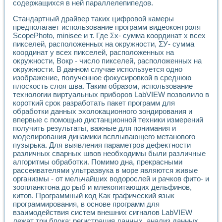
Разработка виртуальных тренажеров путем моделировани
содержащихся в ней параллелепипедов.
Система блокировок, сигнализации и защиты ускорителя 
Стандартный драйвер таких цифровой камеры
Система сбора данных и управления процессом цементир
предполагает использование программ видеоконтроля
Управление температурой газовой среды специальной ба
ScopePhoto, minisee и т. Где Σх- сумма координат х всех
Разработка программного обеспечения с использованием
пикселей, расположенных на окружности, ΣУ- сумма
Использование технологий NATIONAL INSTRUMENTS при ра
координат у всех пикселей, расположенных на
Оборудование для промышленной термотрансферной мар
окружности, Вокр - число пикселей, расположенных на
Автоматизация реометрических исследований на базе La
окружности. В данном случае используется одно
Применение измерителя иммитанса для исследова¬ния эле
изображение, полученное фокусировкой в среднюю
плоскость слоя шва. Таким образом, использование
Исследование электромагнитных переходных процессов при
технологии виртуальных приборов LabVIEW позволило в
Стенд для исследования электрических переходных харак
короткий срок разработать пакет программ для
Автоматизация контроля сварных швов на базе техноло
обработки данных эхолокационного зондирования и
Измерительный контроль с применением неиндустриальны
впервые с помощью дистанционной техники измерений
Моделирование надежности и эффективности систем упра
получить результаты, важные для понимания и
Лабораторные практикумы и учебные стенды
моделирования динамики всплывающего метанового
Автоматизация лабораторного стенда по измерению проф
пузырька. Для выявления параметров дефектности
Автоматизированные лабораторные комплексы для вузов,
различных сварных швов необходимы были различные
алгоритмы обработки. Помимо дна, прекрасными
Виртуальный прибор для исследования нелинейных рези
рассеивателями ультразвука в море являются живые
Использование виртуальных приборов в процесе изучения
организмы - от мельчайших водорослей и рачков фито- и
Использование программ ELECTRONICS WORKBENCH-MULTI
зоопланктона до рыб и млекопитающих дельфинов,
Лабораторный практикум по дисциплине «Цифровые вычис
китов. Программный код Как графический язык
Лабораторный практикум по ИНС на основе LabVIEW
программирования, в основе программ для
Лабораторный практикум по основам теории коммутации
взаимодействия систем внешних сигналов LabVIEW
Опыт использования NI LabVIEW для создания лабораторн
лежат три блока: регистрация данных, анализ данных,