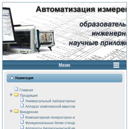
Меню
Навигация
Главная
Продукция
Универсальный лабораторный стенд "Сигнал-USB"
Аппарат комплексной квантовой терапии Интроскан
Внедрение
Компьютерная генераторно-измерительная система
Функциональные блоки стенда "Сигнал-USB"
Аппараты биорезонансной квантовой терапии серии СКАН