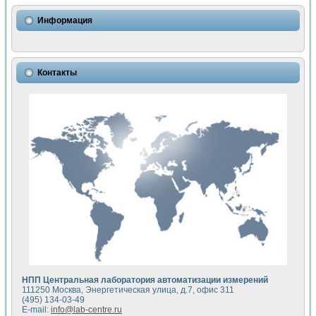
Использование NI LabVIEW для математического моделир
Исследовние возможности создания измерителя ВАХ фото
Информация
Математическое моделирование генератора сигналов - и
Моделирование и экспериментальное исследование линей
Применение осциллографического модуля с высоким разр
Симуляция отклика импульсного радиолокационного сигнал
Контакты
Автоматизация формирования уравнений состояния для и
Блок гальванической развязки для устройства сбора данн
Разработка автоматизированного стенда для измерения о
Применение среды LabVIEW для построения картины возб
Портативная система для определения показателей качес
Использование LabVIEW для управления источником пит
Устройство для снятия вольт-амперных характеристик со
Передовые научные технологии: нано-, фемто-, биотехнологи
Автоматизированная установка по измерению временных 
Автоматизированный лабораторный комплекс на базе Lab
Визуализация моделирования и оптимизации тепловой об
Виртуальный прибор для исследования функциональных в
Исследование возможности создания экономичного виртуа
Исследование кинетики движения макрочастиц в упорядо
Комплекс автоматизированной диагностики крови
НПП Центральная лаборатория автоматизации измерений
Метод прогнозирования свойств дисперсных продуктов п
111250 Москва, Энергетическая улица, д.7, офис 311
Недорогая система управления сверхпроводящим соленои
(495) 134-03-49
E-mail:
info@lab-centre.ru
Применение технологий NI в курсе экспериментальной фи