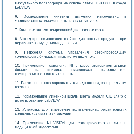
виртуального полярографа на основе платы USB 6008 в среде
LabVIEW
Исследование кинетики движения макрочастиц в
упорядоченных плазменно-пылевых структурах
Комплекс автоматизированной диагностики крови
Метод прогнозирования свойств дисперсных продуктов при
обработке возмущениями давления
Недорогая система управления сверхпроводящим
соленоидом с биквадрантным источником тока
Применение технологий NI в курсе экспериментальной
физики на примере выдающихся экспериментов:
самоорганизованная критичность
Расчет переноса аэрозоля и выпадения осадка в реальном
времени
Формирование линейной шкалы цвета модели CIE L*a*b с
использованием LabVIEW
Установка для измерения вольтамперных характеристик
солнечных элементов и модулей
Применение NI VISION для геометрического анализа в
медицинской эндоскопии