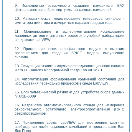
Исследовние возможности создания измерителя ВАХ
фотоэлементов на базе виртуальных средств измерений
Математическое моделирование генератора сигналов -
имитатора джиттера и измерителя параметров джиттера
Моделирование и экспериментальное исследование
линейных антенн и антенных решеток в учебной лаборатории
средствами LabVIEW
Применение осциллографического модуля с высоким
разрешением для создания SPICE- модели импульсного
сигнала
Симуляция отклика импульсного радиолокационного сигнала
и его FFT анализ в программной среде Lab VIEW 7.1
Автоматизация формирования уравнений состояния для
исследования переходных процессов в среде LabVIEW
Блок гальванической развязки для устройства сбора данных
NI USB-6009
Разработка автоматизированного стенда для измерения
относительного остаточного электросопротивления (RRR)
сверхпроводников
Применение среды LabVIEW для построения картины
возбуждения комбинационных колебаний в пространстве Ван
Дер Поля