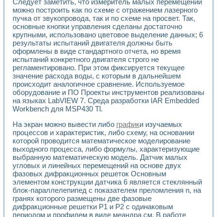
Следует заметить, что измеритель малых перемещений
Разработка виртуальных тренажеров путем моделировани
можно построить как по схеме с отражением лазерного
Система блокировок, сигнализации и защиты ускорителя 
пучка от звукопровода, так и по схеме на просвет. Так,
Система сбора данных и управления процессом цементир
основные кнопки управления сделаны достаточно
Управление температурой газовой среды специальной ба
крупными, использовано цветовое выделение данных; 6
Разработка программного обеспечения с использованием
результаты испытаний двигателя должны быть
Использование технологий NATIONAL INSTRUMENTS при ра
оформлены в виде стандартного отчета, но время
Оборудование для промышленной термотрансферной мар
испытаний конкретного двигателя строго не
Автоматизация реометрических исследований на базе La
регламентировано. При этом фиксируется текущее
Применение измерителя иммитанса для исследова¬ния эле
значение расхода воды, с которым в дальнейшем
происходит аналогичное сравнение. Используемое
Исследование электромагнитных переходных процессов при
оборудование и ПО Проекты инструментов реализованы
Стенд для исследования электрических переходных харак
на языках LabVIEW 7. Среда разработки IAR Embedded
Автоматизация контроля сварных швов на базе техноло
Workbench для MSP430 Tl.
Измерительный контроль с применением неиндустриальны
Моделирование надежности и эффективности систем упра
На экран можно вывести либо
график
и изучаемых
Лабораторные практикумы и учебные стенды
процессов и характеристик, либо схему, на основании
Автоматизация лабораторного стенда по измерению проф
которой проводится математическое моделирование
выходного процесса, либо формулы, характеризующие
Автоматизированные лабораторные комплексы для вузов,
выбранную математическую модель. Датчик малых
Виртуальный прибор для исследования нелинейных рези
угловых и линейных перемещений на основе двух
Использование виртуальных приборов в процесе изучения
фазовых дифракционных решеток Основным
Использование программ ELECTRONICS WORKBENCH-MULTI
элементом конструкции датчика 6 является стеклянный
Лабораторный практикум по дисциплине «Цифровые вычис
блок-параллелепипед с показателем преломления n, на
Лабораторный практикум по ИНС на основе LabVIEW
гранях которого размещены две фазовые
Лабораторный практикум по основам теории коммутации
дифракционные решетки Р1 и Р2 с одинаковым
Опыт использования NI LabVIEW для создания лабораторн
периодом и профилем в виде меандра см. В работе