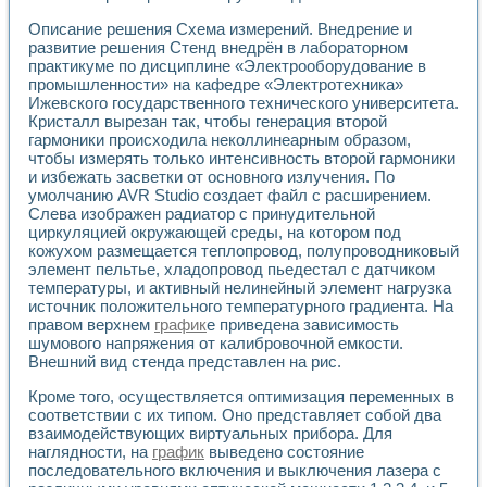
Описание решения Схема измерений. Внедрение и
развитие решения Стенд внедрён в лабораторном
практикуме по дисциплине «Электрооборудование в
промышленности» на кафедре «Электротехника»
Ижевского государственного технического университета.
Кристалл вырезан так, чтобы генерация второй
гармоники происходила неколлинеарным образом,
чтобы измерять только интенсивность второй гармоники
и избежать засветки от основного излучения. По
умолчанию AVR Studio создает файл с расширением.
Слева изображен радиатор с принудительной
циркуляцией окружающей среды, на котором под
кожухом размещается теплопровод, полупроводниковый
элемент пельтье, хладопровод пьедестал с датчиком
температуры, и активный нелинейный элемент нагрузка
источник положительного температурного градиента. На
правом верхнем
график
е приведена зависимость
шумового напряжения от калибровочной емкости.
Внешний вид стенда представлен на рис.
Кроме того, осуществляется оптимизация переменных в
соответствии с их типом. Оно представляет собой два
взаимодействующих виртуальных прибора. Для
наглядности, на
график
выведено состояние
последовательного включения и выключения лазера с