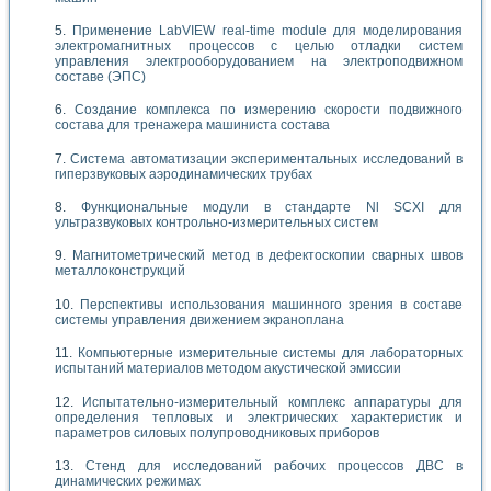
Применение LabVIEW real-time module для моделирования
электромагнитных процессов с целью отладки систем
управления электрооборудованием на электроподвижном
составе (ЭПС)
Создание комплекса по измерению скорости подвижного
состава для тренажера машиниста состава
Система автоматизации экспериментальных исследований в
гиперзвуковых аэродинамических трубах
Функциональные модули в стандарте Nl SCXI для
ультразвуковых контрольно-измерительных систем
Магнитометрический метод в дефектоскопии сварных швов
металлоконструкций
Перспективы использования машинного зрения в составе
системы управления движением экраноплана
Компьютерные измерительные системы для лабораторных
испытаний материалов методом акустической эмиссии
Испытательно-измерительный комплекс аппаратуры для
определения тепловых и электрических характеристик и
параметров силовых полупроводниковых приборов
Стенд для исследований рабочих процессов ДВС в
динамических режимах