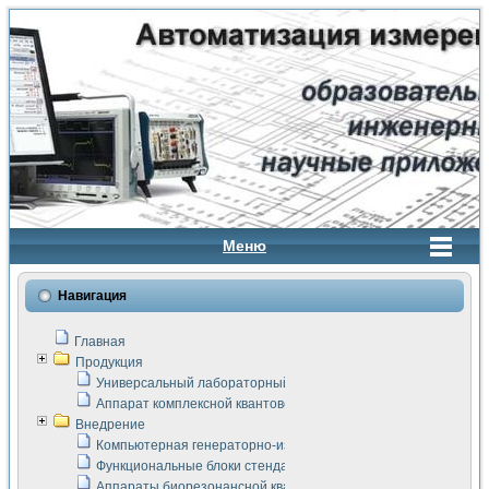
Меню
Навигация
Главная
Продукция
Универсальный лабораторный стенд "Сигнал-USB"
Аппарат комплексной квантовой терапии Интроскан
Внедрение
Компьютерная генераторно-измерительная система
Функциональные блоки стенда "Сигнал-USB"
Аппараты биорезонансной квантовой терапии серии СКАН