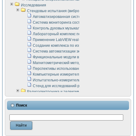
Исследования
Стендовые испытания (виброакустика, тензометрия и т.п.)
Автоматизированная система измерения параметров дизе
Система мониторинга состояния тяговых электродвигателей
Контроль духовых музыкальных инструментов
Лабораторный комплекс по исследованию элементной ба
Применение LabVIEW real-time module для моделирования
Создание комплекса по измерению скорости подвижного с
Система автоматизации экспериментальных исследований 
Функциональные модули в стандарте Nl SCXI для ультраз
Магнитометрический метод в дефектоскопии сварных шво
Перспективы использования машинного зрения в составе
Компьютерные измерительные системы для лабораторных
Испытательно-измерительный комплекс аппаратуры для о
Стенд для исследований рабочих процессов ДВС в динам
Радиоэлектроника и телекоммуникации
LabVIEW в расчетах радиолиний систем передачи данных
Аппаратно-программный комплекс для исследования АЧХ 
Поиск
Виртуальный лабораторный стенд для исследования пар
Измерение шумовых параметров операционных усилител
Измерительный преобразователь на основе цифровой обр
Инструменты для исследования выравнивания электричес
Инструменты для исследования компенсации эхо-сигнало