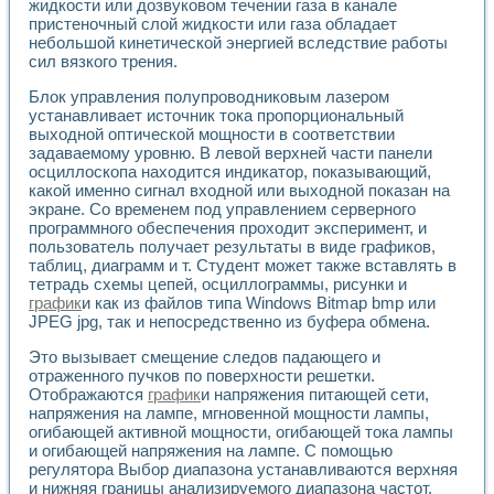
Универсальный стенд для исследования электрических ха
жидкости или дозвуковом течении газа в канале
Лабораторные практикумы по информационно-измерител
пристеночный слой жидкости или газа обладает
небольшой кинетической энергией вследствие работы
Виртуальный измеритель частотных характеристик на осн
сил вязкого трения.
Лабораторный практикум по основам теории Коммутации
Разработка виртуальной лабораторной работы «Имитаци
Блок управления полупроводниковым лазером
Виртуальные практикумы по электротехнике в среде LabV
устанавливает источник тока пропорциональный
Из опыта внедрения в рамках национального проекта «Об
выходной оптической мощности в соответствии
Исследование эффективности решателей обыкновенных 
задаваемому уровню. В левой верхней части панели
Опыт разработки LabVIEW лабораторных практикумов н
осциллоскопа находится индикатор, показывающий,
Проблемы повышения качества образования и подготовки
какой именно сигнал входной или выходной показан на
экране. Со временем под управлением серверного
Развитие LabVIEW лабораторного практикума по электр
программного обеспечения проходит эксперимент, и
Разработка виртуальной лаборатории по электротехнике 
пользователь получает результаты в виде графиков,
Усовершенствованные алгоритмы частотного анализа для
таблиц, диаграмм и т. Студент может также вставлять в
Об опыте работы учебного центра «Технологии NATIONAL
тетрадь схемы цепей, осциллограммы, рисунки и
Технологии NI в магистерской программе «Прикладная фи
график
и как из файлов типа Windows Bitmap bmp или
Система диагностики двигателей постоянного тока
JPEG jpg, так и непосредственно из буфера обмена.
Автоматизированный стенд формирования электромагнитн
Это вызывает смещение следов падающего и
Лабораторный практикум по курсу ИИС на базе оборудов
отраженного пучков по поверхности решетки.
Партнеры
Отображаются
график
и напряжения питающей сети,
Академические и отраслевые институты
напряжения на лампе, мгновенной мощности лампы,
Учебные заведения
огибающей активной мощности, огибающей тока лампы
Бизнес
и огибающей напряжения на лампе. С помощью
Контакты
регулятора Выбор диапазона устанавливаются верхняя
и нижняя границы анализируемого диапазона частот.