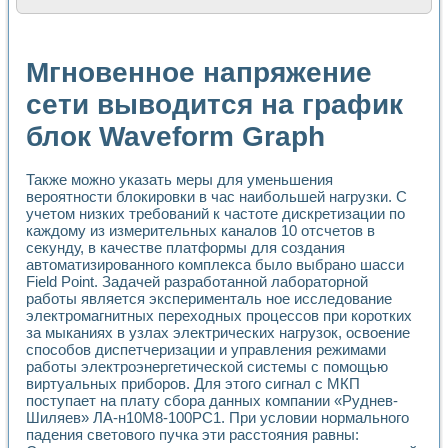
Расчет переноса аэрозоля и выпадения осадка в реально
Формирование линейной шкалы цвета модели CIE L*a*b с
Установка для измерения вольтамперных характеристик с
Мгновенное напряжение
Применение NI VISION для геометрического анализа в ме
Система температурной стабилизации
сети выводится на график
Управление движением с помощью программно - аппаратног
блок Waveform Graph
Определение параметров всплывающих газовых пузырьков
Система управления асинхронным тиристорным электроп
Лазерный профилометр
Также можно указать меры для уменьшения
Применение средств NATIONAL INSTRUMENTS для автомат
вероятности блокировки в час наибольшей нагрузки. С
Разработка автоматизированного стенда для исследован
учетом низких требований к частоте дискретизации по
Автоматизированный стенд рентгеновской диагностики п
каждому из измерительных каналов 10 отсчетов в
Высокочувствительные оптоэлектронные дифракционные 
секунду, в качестве платформы для создания
Установка для измерения диэлектрических свойств сегне
автоматизированного комплекса было выбрано шасси
Исследование кинетики зарождения и развития дефектов 
Field Point. Задачей разработанной лабораторной
работы является эксперименталь ное исследование
Лабораторный электрический импедансный томограф на б
электромагнитных переходных процессов при коротких
Микрозондовая система для характеризации механических
за мыканиях в узлах электрических нагрузок, освоение
Метод траекторий в исследовании металлообрабатывающ
способов диспетчеризации и управления режимами
Промышленная автоматизация
работы электроэнергетической системы с помощью
Автоматизация технологических процессов получения дис
виртуальных приборов. Для этого сигнал с МКП
Использование систем технического зрения для контроля
поступает на плату сбора данных компании «Руднев-
Исследование электромагнитных переходных процессов при
Шиляев» ЛА-н10М8-100РС1. При условии нормального
Применение LabVIEW при разработке обучающих информа
падения светового пучка эти расстояния равны: