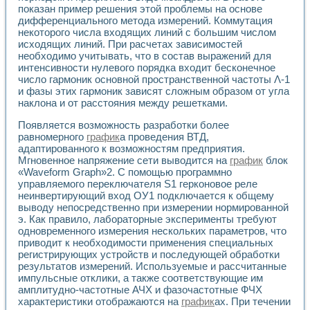
Применение LabVIEW для исследования течения в расши
показан пример решения этой проблемы на основе
дифференциального метода измерений. Коммутация
Создание виртуальной работы «Изучение магнитных свой
некоторого числа входящих линий с большим числом
Обратный маятник
исходящих линий. При расчетах зависимостей
Устройство для изучения основ интерфейсов обмена по п
необходимо учитывать, что в состав выражений для
Лабораторный практикум: изучение адиабатического расш
интенсивности нулевого порядка входит бесконечное
Стенд для исследования электрических переходных харак
число гармоник основной пространственной частоты Λ-1
Система статистической обработки результатов измерите
и фазы этих гармоник зависят сложным образом от угла
Автоматизация лазерно-плазменных измерений с помощ
наклона и от расстояния между решетками.
Модельно-измерительный комплекс. Назначение. Состав.
Появляется возможность разработки более
Использование технологий NATIONAL INSTRUMENTS для с
равномерного
график
а проведения ВТД,
Учебный практикум "Спектральный и корреляционный ана
адаптированного к возможностям предприятия.
Учебный стенд для исследования принципа действия унив
Мгновенное напряжение сети выводится на
график
блок
Оборудование и программное обеспечение учебных лабор
«Waveform Graph»2. С помощью программно
Виртуальный лабораторный практикум для изучения техн
управляемого переключателя S1 герконовое реле
Управление роботом ТУР-10 средствами LabVIEW
неинвертирующий вход ОУ1 подключается к общему
Аппаратно-программный комплекс для исследования АЧХ 
выводу непосредственно при измерении нормированной
Автоматизированный дистанционный лабораторный практи
э. Как правило, лабораторные эксперименты требуют
одновременного измерения нескольких параметров, что
Исследование возможности реставрации одномерных сигн
приводит к необходимости применения специальных
Использование технологий NATIONAL INSTRUMENTS в оп
регистрирующих устройств и последующей обработки
Разработка модификаций алгоритма полигармонической э
результатов измерений. Используемые и рассчитанные
Учебный стенд для исследования принципа действия унив
импульсные отклики, а также соответствующие им
Виртуальная система поддержки принимаемых решений в
амплитудно-частотные АЧХ и фазочастотные ФЧХ
Преемственность дисциплин «Моделирование систем» и «
характеристики отображаются на
график
ах. При течении