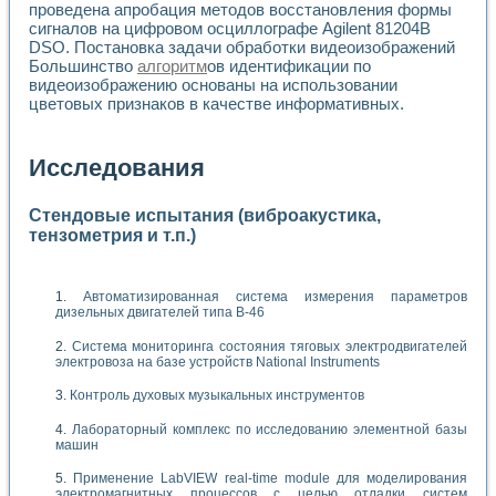
проведена апробация методов восстановления формы
сигналов на цифровом осциллографе Agilent 81204B
DSO. Постановка задачи обработки видеоизображений
Большинство
алгоритм
ов идентификации по
видеоизображению основаны на использовании
цветовых признаков в качестве информативных.
Исследования
Стендовые испытания (виброакустика,
тензометрия и т.п.)
Автоматизированная система измерения параметров
дизельных двигателей типа В-46
Система мониторинга состояния тяговых электродвигателей
электровоза на базе устройств National Instruments
Контроль духовых музыкальных инструментов
Лабораторный комплекс по исследованию элементной базы
машин
Применение LabVIEW real-time module для моделирования
электромагнитных процессов с целью отладки систем