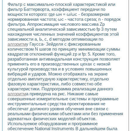
Фильтр с максимально-плоской характеристикой или
фильтр Баттерворта, коэффициент передачи по
мощности которого: где ωн = ω/ωc - безразмерная
нормированная частота; ωc - частота среза; n - порядок
фильтра. Аппроксимация числового массива Zp
специальной аналитической зависимостью fp 3 путем
нахождения численных значений коэффициентов этой
зависимости а, Ь, с, d методом оптимизации по
алгоритм
у Гаусса- Зейделя с фиксированным
количеством N шагов по принципу минимизации суммы
квадратов отклонений функций zp и fp: 5. Кроме того,
разработанная антивандальная конструкция позволяет
применять его в производственных цехах с низкой
культурой производства и в условиях повышенных
вибраций и ударов. Можно отображать на экране
отдельно амплитудную характеристику, отдельно
фазовую характеристики, либо совместно обе
характеристики. Подпрограмма реализации данного
алгоритм
а приведена на рис. Никакие самые
совершенные измерительные системы и программные
инструментальные средства проектирования не
обеспечат должного уровня обучения вне связи с
реальными физическими объектами или без применения
адекватных физических моделей объектов.
Используемое оборудование и программное
обеспечение National Instruments В дальнейшем была