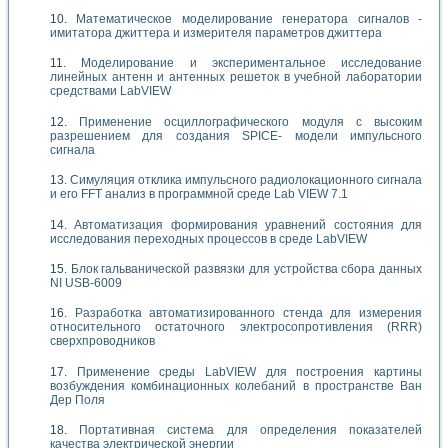
Математическое моделирование генератора сигналов -
имитатора джиттера и измерителя параметров джиттера
Моделирование и экспериментальное исследование
линейных антенн и антенных решеток в учебной лаборатории
средствами LabVIEW
Применение осциллографического модуля с высоким
разрешением для создания SPICE- модели импульсного
сигнала
Симуляция отклика импульсного радиолокационного сигнала
и его FFT анализ в программной среде Lab VIEW 7.1
Автоматизация формирования уравнений состояния для
исследования переходных процессов в среде LabVIEW
Блок гальванической развязки для устройства сбора данных
NI USB-6009
Разработка автоматизированного стенда для измерения
относительного остаточного электросопротивления (RRR)
сверхпроводников
Применение среды LabVIEW для построения картины
возбуждения комбинационных колебаний в пространстве Ван
Дер Поля
Портативная система для определения показателей
качества электрической энергии