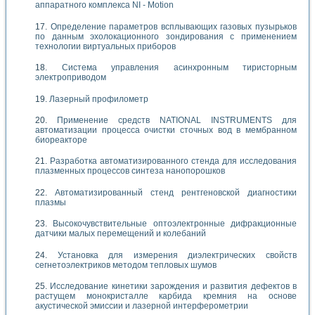
аппаратного комплекса NI - Motion
Определение параметров всплывающих газовых пузырьков
по данным эхолокационного зондирования с применением
технологии виртуальных приборов
Система управления асинхронным тиристорным
электроприводом
Лазерный профилометр
Применение средств NATIONAL INSTRUMENTS для
автоматизации процесса очистки сточных вод в мембранном
биореакторе
Разработка автоматизированного стенда для исследования
плазменных процессов синтеза нанопорошков
Автоматизированный стенд рентгеновской диагностики
плазмы
Высокочувствительные оптоэлектронные дифракционные
датчики малых перемещений и колебаний
Установка для измерения диэлектрических свойств
сегнетоэлектриков методом тепловых шумов
Исследование кинетики зарождения и развития дефектов в
растущем монокристалле карбида кремния на основе
акустической эмиссии и лазерной интерферометрии