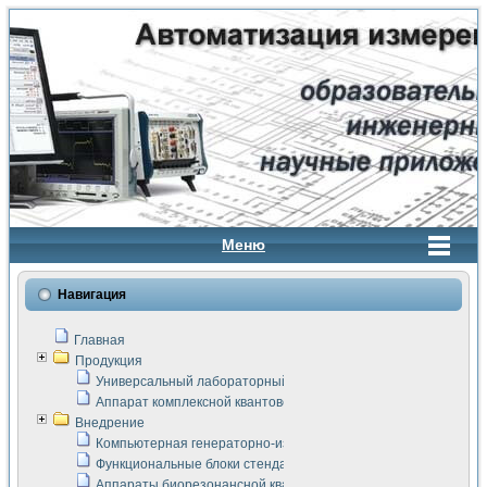
Меню
Навигация
Главная
Продукция
Универсальный лабораторный стенд "Сигнал-USB"
Аппарат комплексной квантовой терапии Интроскан
Внедрение
Компьютерная генераторно-измерительная система
Функциональные блоки стенда "Сигнал-USB"
Аппараты биорезонансной квантовой терапии серии СКАН