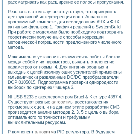
рассматривать как расширение ее полосы пропускания.
Применение LabVIEW для исследования течения в расши
Создание виртуальной работы «Изучение магнитных свой
Резонанс в этом случае отсутствует, что приводит к
Обратный маятник
деструктивной интерференции волн. Аппаратно-
Устройство для изучения основ интерфейсов обмена по п
программный комплекс для исследования АЧХ и ФЧХ
Лабораторный практикум: изучение адиабатического расш
активных фильтров 1. Графики решений в SystemBuild
При работе с моделями было необходимо подтвердить
Стенд для исследования электрических переходных харак
теоретически полученные способы коррекции
Система статистической обработки результатов измерите
методической погрешности предложенного численного
Автоматизация лазерно-плазменных измерений с помощ
метода.
Модельно-измерительный комплекс. Назначение. Состав.
Использование технологий NATIONAL INSTRUMENTS для с
Максимально установить взаимосвязь работы блоков
Учебный практикум "Спектральный и корреляционный ана
между собой и их параметров, выявить отклонение
Учебный стенд для исследования принципа действия унив
параметров от нормы; 4. Для питания входных и
Оборудование и программное обеспечение учебных лабор
выходных цепей изолирующих усилителей применены
гальванически развязанные DC/DC преобразователи
Виртуальный лабораторный практикум для изучения техн
DCP 0105015. Подпрограмма проверки однородности
Управление роботом ТУР-10 средствами LabVIEW
выборок по критерию Фишера 3.
Аппаратно-программный комплекс для исследования АЧХ 
Автоматизированный дистанционный лабораторный практи
NI USB 9233 с акселерометром Bruel & Kjer type 4397 4.
Исследование возможности реставрации одномерных сигн
Существуют разные
алгоритм
ы восстановления
Использование технологий NATIONAL INSTRUMENTS в оп
трехмерных сцен, и на данном этапе разработки СМЗ
Разработка модификаций алгоритма полигармонической э
производится анализ методов 2, 3, 5 с целью выбора
оптимального по точности и требуемым
Учебный стенд для исследования принципа действия унив
вычислительным ресурсам.
Виртуальная система поддержки принимаемых решений в
Преемственность дисциплин «Моделирование систем» и «
Р компонент
алгоритм
а PID регулятора. В будущем