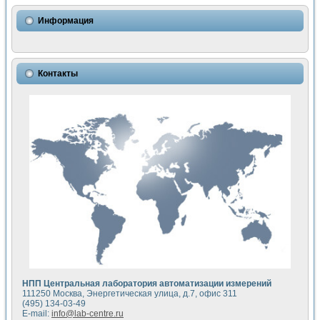
Использование NI LabVIEW для математического моделир
Исследовние возможности создания измерителя ВАХ фото
Информация
Математическое моделирование генератора сигналов - и
Моделирование и экспериментальное исследование линей
Применение осциллографического модуля с высоким разр
Симуляция отклика импульсного радиолокационного сигнал
Контакты
Автоматизация формирования уравнений состояния для и
Блок гальванической развязки для устройства сбора данн
Разработка автоматизированного стенда для измерения о
Применение среды LabVIEW для построения картины возб
Портативная система для определения показателей качес
Использование LabVIEW для управления источником пит
Устройство для снятия вольт-амперных характеристик со
Передовые научные технологии: нано-, фемто-, биотехнологи
Автоматизированная установка по измерению временных 
Автоматизированный лабораторный комплекс на базе Lab
Визуализация моделирования и оптимизации тепловой об
Виртуальный прибор для исследования функциональных в
Исследование возможности создания экономичного виртуа
Исследование кинетики движения макрочастиц в упорядо
Комплекс автоматизированной диагностики крови
НПП Центральная лаборатория автоматизации измерений
Метод прогнозирования свойств дисперсных продуктов п
111250 Москва, Энергетическая улица, д.7, офис 311
Недорогая система управления сверхпроводящим соленои
(495) 134-03-49
E-mail:
info@lab-centre.ru
Применение технологий NI в курсе экспериментальной фи