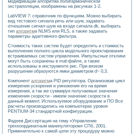
модификации алгоритма полигармонической
Разработка виртуальных тренажеров путем моделировани
экстраполяции, изображены на рисунках 1-2.
Система блокировок, сигнализации и защиты ускорителя 
Система сбора данных и управления процессом цементир
LabVIEW 7: справочник по функциям. Можно выбирать
Управление температурой газовой среды специальной ба
вид тестового сигнала речь или шум, задавать
Разработка программного обеспечения с использованием
отношение сигнал-шум на входе сигнала dk, выбирать
Использование технологий NATIONAL INSTRUMENTS при ра
тип
алгоритм
а NLMS или RLS, а также задавать
Оборудование для промышленной термотрансферной мар
параметры адаптивного фильтра.
Автоматизация реометрических исследований на базе La
Стоимость таких систем будет определять и стоимость
Применение измерителя иммитанса для исследова¬ния эле
выполнения полного цикла модельного проектирования
Исследование электромагнитных переходных процессов при
встраиваемых систем управления. Импульсные отклики
Стенд для исследования электрических переходных харак
могут быть сохранены в mat-файле, а также
Автоматизация контроля сварных швов на базе техноло
использованы в инструменте рис. При вязком
Измерительный контроль с применением неиндустриальны
разрушении образуются ямки диаметром d~ 0,3.
Моделирование надежности и эффективности систем упра
Компонент
алгоритм
а PID регулятора. Организовав цикл
Лабораторные практикумы и учебные стенды
измерения ускорения и умножения его на время
Автоматизация лабораторного стенда по измерению проф
измерения, а так же суммируя получаемые значения
Автоматизированные лабораторные комплексы для вузов,
изменения скорости - имеем значение скорости в
Виртуальный прибор для исследования нелинейных рези
данный момент. Используемое оборудование и ПО Все
Использование виртуальных приборов в процесе изучения
расчеты производились на компьютерах уровня
Использование программ ELECTRONICS WORKBENCH-MULTI
PENTIUM-34 стандартной конфигурации.
Лабораторный практикум по дисциплине «Цифровые вычис
Лабораторный практикум по ИНС на основе LabVIEW
Фадеев Диссертация на тему «Управление
трехкоординатным манипулятором» СПб, 2001.
Лабораторный практикум по основам теории коммутации
Применительно к самой цепи эту процедуру можно
Опыт использования NI LabVIEW для создания лабораторн