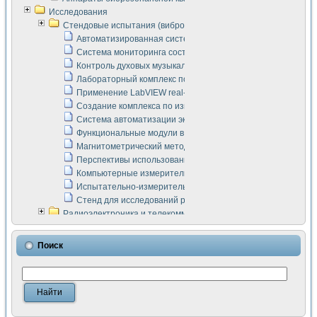
Исследования
Стендовые испытания (виброакустика, тензометрия и т.п.)
Автоматизированная система измерения параметров дизе
Система мониторинга состояния тяговых электродвигателей
Контроль духовых музыкальных инструментов
Лабораторный комплекс по исследованию элементной ба
Применение LabVIEW real-time module для моделирования
Создание комплекса по измерению скорости подвижного с
Система автоматизации экспериментальных исследований 
Функциональные модули в стандарте Nl SCXI для ультраз
Магнитометрический метод в дефектоскопии сварных шво
Перспективы использования машинного зрения в составе
Компьютерные измерительные системы для лабораторных
Испытательно-измерительный комплекс аппаратуры для о
Стенд для исследований рабочих процессов ДВС в динам
Радиоэлектроника и телекоммуникации
LabVIEW в расчетах радиолиний систем передачи данных
Аппаратно-программный комплекс для исследования АЧХ 
Поиск
Виртуальный лабораторный стенд для исследования пар
Измерение шумовых параметров операционных усилител
Измерительный преобразователь на основе цифровой обр
Инструменты для исследования выравнивания электричес
Инструменты для исследования компенсации эхо-сигнало