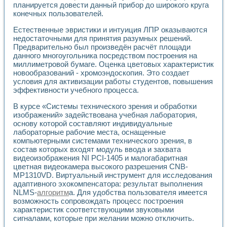
Универсальный стенд для исследования электрических ха
планируется довести данный прибор до широкого круга
Лабораторные практикумы по информационно-измерител
конечных пользователей.
Виртуальный измеритель частотных характеристик на осн
Лабораторный практикум по основам теории Коммутации
Естественные эвристики и интуиция ЛПР оказываются
недостаточными для принятия разумных решений.
Разработка виртуальной лабораторной работы «Имитаци
Предварительно был произведён расчёт площади
Виртуальные практикумы по электротехнике в среде LabV
данного многоугольника посредством построения на
Из опыта внедрения в рамках национального проекта «Об
миллиметровой бумаге. Оценка цветовых характеристик
Исследование эффективности решателей обыкновенных 
новообразований - хромоэндоскопия. Это создает
Опыт разработки LabVIEW лабораторных практикумов н
условия для активизации работы студентов, повышения
Проблемы повышения качества образования и подготовки
эффективности учебного процесса.
Развитие LabVIEW лабораторного практикума по электр
В курсе «Системы технического зрения и обработки
Разработка виртуальной лаборатории по электротехнике 
изображений» задействована учебная лаборатория,
Усовершенствованные алгоритмы частотного анализа для
основу которой составляют индивидуальные
Об опыте работы учебного центра «Технологии NATIONAL
лабораторные рабочие места, оснащенные
Технологии NI в магистерской программе «Прикладная фи
компьютерными системами технического зрения, в
Система диагностики двигателей постоянного тока
состав которых входят модуль ввода и захвата
Автоматизированный стенд формирования электромагнитн
видеоизображения NI PCI-1405 и малогабаритная
Лабораторный практикум по курсу ИИС на базе оборудов
цветная видеокамера высокого разрешения CNB-
Партнеры
MP1310VD. Виртуальный инструмент для исследования
Академические и отраслевые институты
адаптивного эхокомпенсатора: результат выполнения
NLMS-
алгоритм
а. Для удобства пользователя имеется
Учебные заведения
возможность сопровождать процесс построения
Бизнес
характеристик соответствующими звуковыми
Контакты
сигналами, которые при желании можно отключить.