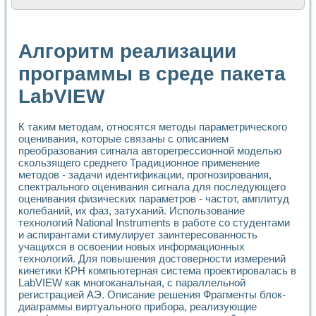
Расчет переноса аэрозоля и выпадения осадка в реально
Формирование линейной шкалы цвета модели CIE L*a*b с
Установка для измерения вольтамперных характеристик с
Алгоритм реализации
Применение NI VISION для геометрического анализа в ме
Система температурной стабилизации
программы в среде пакета
Управление движением с помощью программно - аппаратног
LabVIEW
Определение параметров всплывающих газовых пузырьков
Система управления асинхронным тиристорным электроп
Лазерный профилометр
К таким методам, относятся методы параметрического
Применение средств NATIONAL INSTRUMENTS для автомат
оценивания, которые связаны с описанием
Разработка автоматизированного стенда для исследован
преобразования сигнала авторегрессионной моделью
Автоматизированный стенд рентгеновской диагностики п
скользящего среднего Традиционное применение
Высокочувствительные оптоэлектронные дифракционные 
методов - задачи идентификации, прогнозирования,
Установка для измерения диэлектрических свойств сегне
спектрального оценивания сигнала для последующего
Исследование кинетики зарождения и развития дефектов 
оценивания физических параметров - частот, амплитуд
колебаний, их фаз, затуханий. Использование
Лабораторный электрический импедансный томограф на б
технологий National Instruments в работе со студентами
Микрозондовая система для характеризации механических
и аспирантами стимулирует заинтересованность
Метод траекторий в исследовании металлообрабатывающ
учащихся в освоении новых информационных
Промышленная автоматизация
технологий. Для повышения достоверности измерений
Автоматизация технологических процессов получения дис
кинетики КРН компьютерная система проектировалась в
Использование систем технического зрения для контроля
LabVIEW как многоканальная, с параллельной
Исследование электромагнитных переходных процессов при
регистрацией АЭ. Описание решения Фрагменты блок-
Применение LabVIEW при разработке обучающих информа
диаграммы виртуального прибора, реализующие