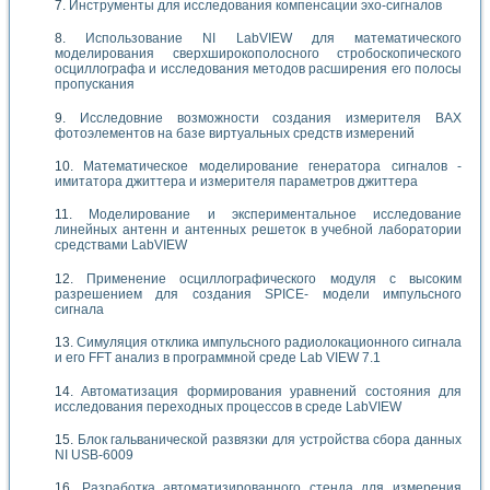
Инструменты для исследования компенсации эхо-сигналов
Использование NI LabVIEW для математического
моделирования сверхширокополосного стробоскопического
осциллографа и исследования методов расширения его полосы
пропускания
Исследовние возможности создания измерителя ВАХ
фотоэлементов на базе виртуальных средств измерений
Математическое моделирование генератора сигналов -
имитатора джиттера и измерителя параметров джиттера
Моделирование и экспериментальное исследование
линейных антенн и антенных решеток в учебной лаборатории
средствами LabVIEW
Применение осциллографического модуля с высоким
разрешением для создания SPICE- модели импульсного
сигнала
Симуляция отклика импульсного радиолокационного сигнала
и его FFT анализ в программной среде Lab VIEW 7.1
Автоматизация формирования уравнений состояния для
исследования переходных процессов в среде LabVIEW
Блок гальванической развязки для устройства сбора данных
NI USB-6009
Разработка автоматизированного стенда для измерения