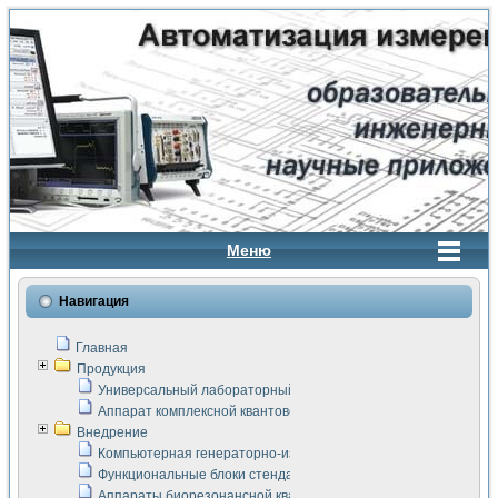
Меню
Навигация
Главная
Продукция
Универсальный лабораторный стенд "Сигнал-USB"
Аппарат комплексной квантовой терапии Интроскан
Внедрение
Компьютерная генераторно-измерительная система
Функциональные блоки стенда "Сигнал-USB"
Аппараты биорезонансной квантовой терапии серии СКАН