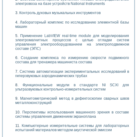
электровоза на базе устройств National Instruments
Контроль духовых музыкальных инструментов
Лабораторный комплекс по исследованию элементной базы
машин
Применение LabVIEW real-time module для моделирования
электромагнитных процессов с целью отладки систем
управления электрооборудованием на электроподвижном
составе (ЭПС)
Создание комплекса по измерению скорости подвижного
состава для тренажера машиниста состава
Система автоматизации экспериментальных исследований в
гиперзвуковых аэродинамических трубах
Функциональные модули в стандарте Nl SCXI для
ультразвуковых контрольно-измерительных систем
Магнитометрический метод в дефектоскопии сварных швов
металлоконструкций
Перспективы использования машинного зрения в составе
системы управления движением экраноплана
Компьютерные измерительные системы для лабораторных
испытаний материалов методом акустической эмиссии