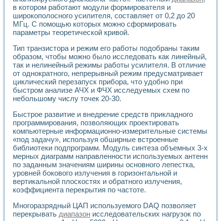
Применение LabVIEW для исследования течения в расши
в котором работают модули формирователя и
Создание виртуальной работы «Изучение магнитных свой
широкополосного усилителя, составляет от 0,2 до 20
МГц. С помощью которых можно сформировать
Обратный маятник
параметры теоретической кривой.
Устройство для изучения основ интерфейсов обмена по п
Лабораторный практикум: изучение адиабатического расш
Тип транзистора и режим его работы подобраны таким
Стенд для исследования электрических переходных харак
образом, чтобы можно было исследовать как линейный,
Система статистической обработки результатов измерите
так и нелинейный режимы работы усилителя. В отличие
Автоматизация лазерно-плазменных измерений с помощ
от однократного, непрерывный режим предусматривает
Модельно-измерительный комплекс. Назначение. Состав.
циклический перезапуск прибора, что удобно при
быстром анализе АЧХ и ФЧХ исследуемых схем по
Использование технологий NATIONAL INSTRUMENTS для с
небольшому числу точек 20-30.
Учебный практикум "Спектральный и корреляционный ана
Учебный стенд для исследования принципа действия унив
Быстрое развитие и внедрение средств прикладного
Оборудование и программное обеспечение учебных лабор
программирования, позволяющих проектировать
Виртуальный лабораторный практикум для изучения техн
компьютерные информационно-измерительные системы
Управление роботом ТУР-10 средствами LabVIEW
«под задачу», используя обширные встроенные
Аппаратно-программный комплекс для исследования АЧХ 
библиотеки подпрограмм. Модуль синтеза объемных 3-х
Автоматизированный дистанционный лабораторный практи
мерных диаграмм направленности используемых антенн
по заданным значениям ширины основного лепестка,
Исследование возможности реставрации одномерных сигн
уровней бокового излучения в горизонтальной и
Использование технологий NATIONAL INSTRUMENTS в оп
вертикальной плоскостях и обратного излучения,
Разработка модификаций алгоритма полигармонической э
коэффициента перекрытия по частоте.
Учебный стенд для исследования принципа действия унив
Виртуальная система поддержки принимаемых решений в
Многоразрядный ЦАП используемого DAQ позволяет
Преемственность дисциплин «Моделирование систем» и «
перекрывать
диапазон
исследовательских нагрузок по