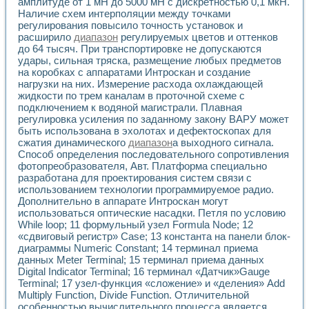
Универсальный стенд для исследования электрических ха
амплитуде от 1 мН до 5000 мН с дискретностью 0,1 мкН.
Наличие схем интерполяции между точками
Лабораторные практикумы по информационно-измерител
регулирования повысило точность установок и
Виртуальный измеритель частотных характеристик на осн
расширило
диапазон
регулируемых цветов и оттенков
Лабораторный практикум по основам теории Коммутации
до 64 тысяч. При транспортировке не допускаются
Разработка виртуальной лабораторной работы «Имитаци
удары, сильная тряска, размещение любых предметов
Виртуальные практикумы по электротехнике в среде LabV
на коробках с аппаратами Интроскан и создание
Из опыта внедрения в рамках национального проекта «Об
нагрузки на них. Измерение расхода охлаждающей
Исследование эффективности решателей обыкновенных 
жидкости по трем каналам в проточной схеме с
Опыт разработки LabVIEW лабораторных практикумов н
подключением к водяной магистрали. Плавная
Проблемы повышения качества образования и подготовки
регулировка усиления по заданному закону ВАРУ может
быть использована в эхолотах и дефектоскопах для
Развитие LabVIEW лабораторного практикума по электр
сжатия динамического
диапазон
а выходного сигнала.
Разработка виртуальной лаборатории по электротехнике 
Способ определения последовательного сопротивления
Усовершенствованные алгоритмы частотного анализа для
фотопреобразователя, Авт. Платформа специально
Об опыте работы учебного центра «Технологии NATIONAL
разработана для проектирования систем связи с
Технологии NI в магистерской программе «Прикладная фи
использованием технологии программируемое радио.
Система диагностики двигателей постоянного тока
Дополнительно в аппарате Интроскан могут
Автоматизированный стенд формирования электромагнитн
использоваться оптические насадки. Петля по условию
Лабораторный практикум по курсу ИИС на базе оборудов
While loop; 11 формульный узел Formula Node; 12
«сдвиговый регистр» Case; 13 константа на панели блок-
Партнеры
диаграммы Numeric Constant; 14 терминал приема
Академические и отраслевые институты
данных Meter Terminal; 15 терминал приема данных
Учебные заведения
Digital Indicator Terminal; 16 терминал «Датчик»Gauge
Бизнес
Terminal; 17 узел-функция «сложение» и «деления» Add
Контакты
Multiply Function, Divide Function. Отличительной
особенностью вычислительного процесса является