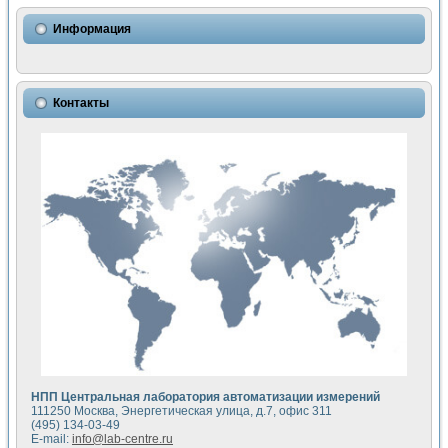
Использование NI LabVIEW для математического моделир
Исследовние возможности создания измерителя ВАХ фото
Информация
Математическое моделирование генератора сигналов - и
Моделирование и экспериментальное исследование линей
Применение осциллографического модуля с высоким разр
Симуляция отклика импульсного радиолокационного сигнал
Контакты
Автоматизация формирования уравнений состояния для и
Блок гальванической развязки для устройства сбора данн
Разработка автоматизированного стенда для измерения о
Применение среды LabVIEW для построения картины возб
Портативная система для определения показателей качес
Использование LabVIEW для управления источником пит
Устройство для снятия вольт-амперных характеристик со
Передовые научные технологии: нано-, фемто-, биотехнологи
Автоматизированная установка по измерению временных 
Автоматизированный лабораторный комплекс на базе Lab
Визуализация моделирования и оптимизации тепловой об
Виртуальный прибор для исследования функциональных в
Исследование возможности создания экономичного виртуа
Исследование кинетики движения макрочастиц в упорядо
Комплекс автоматизированной диагностики крови
НПП Центральная лаборатория автоматизации измерений
Метод прогнозирования свойств дисперсных продуктов п
111250 Москва, Энергетическая улица, д.7, офис 311
Недорогая система управления сверхпроводящим соленои
(495) 134-03-49
E-mail:
info@lab-centre.ru
Применение технологий NI в курсе экспериментальной фи