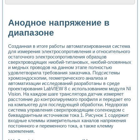
Расчет переноса аэрозоля и выпадения осадка в реально
Формирование линейной шкалы цвета модели CIE L*a*b с
Установка для измерения вольтамперных характеристик с
Анодное напряжение в
Применение NI VISION для геометрического анализа в ме
Система температурной стабилизации
диапазоне
Управление движением с помощью программно - аппаратног
Определение параметров всплывающих газовых пузырьков
Созданная в итоге работы автоматизированная система
Система управления асинхронным тиристорным электроп
для измерения электросопротивления и относительного
Лазерный профилометр
остаточного электросопротивления образцов
Применение средств NATIONAL INSTRUMENTS для автомат
сверхпроводящих ниобий-титановых, ниобий-оловянных
Разработка автоматизированного стенда для исследован
и медных проводов на данном этапе полностью
Автоматизированный стенд рентгеновской диагностики п
удовлетворила требования заказчика. Подсистемы
Высокочувствительные оптоэлектронные дифракционные 
хромоэндоскопии, геометрического анализа и
Установка для измерения диэлектрических свойств сегне
автоматизации исследований разработаны в среде
Исследование кинетики зарождения и развития дефектов 
проектирования LabVIEW 8 с использованием модуля NI
Лабораторный электрический импедансный томограф на б
Vision. На каждом шаге транслятора датчик измеряет
расстояние до контролируемого профиля и передает его
Микрозондовая система для характеризации механических
на компьютер для последующей обработки. Недорогая
Метод траекторий в исследовании металлообрабатывающ
система управления сверхпроводящим соленоидом с
Промышленная автоматизация
биквадрантным источником тока 1. Рисунок 1 содержит
Автоматизация технологических процессов получения дис
входные клеммы измерительных каналов напряжения
Использование систем технического зрения для контроля
постоянного и переменного тока, а также клемму
Исследование электромагнитных переходных процессов при
заземления.
Применение LabVIEW при разработке обучающих информа