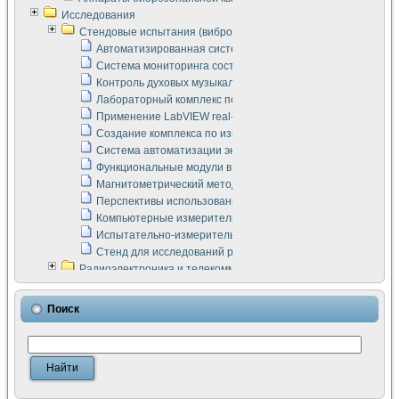
Исследования
Стендовые испытания (виброакустика, тензометрия и т.п.)
Автоматизированная система измерения параметров дизе
Система мониторинга состояния тяговых электродвигателей
Контроль духовых музыкальных инструментов
Лабораторный комплекс по исследованию элементной ба
Применение LabVIEW real-time module для моделирования
Создание комплекса по измерению скорости подвижного с
Система автоматизации экспериментальных исследований 
Функциональные модули в стандарте Nl SCXI для ультраз
Магнитометрический метод в дефектоскопии сварных шво
Перспективы использования машинного зрения в составе
Компьютерные измерительные системы для лабораторных
Испытательно-измерительный комплекс аппаратуры для о
Стенд для исследований рабочих процессов ДВС в динам
Радиоэлектроника и телекоммуникации
LabVIEW в расчетах радиолиний систем передачи данных
Аппаратно-программный комплекс для исследования АЧХ 
Поиск
Виртуальный лабораторный стенд для исследования пар
Измерение шумовых параметров операционных усилител
Измерительный преобразователь на основе цифровой обр
Инструменты для исследования выравнивания электричес
Инструменты для исследования компенсации эхо-сигнало