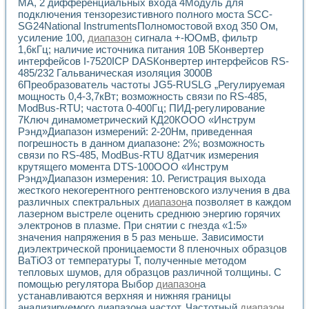
МА, 2 дифференциальных входа 4Модуль для
Разработка виртуальных тренажеров путем моделировани
подключения тензорезистивного полного моста SCC-
Система блокировок, сигнализации и защиты ускорителя 
SG24National InstrumentsПолномостовой вход 350 Ом,
Система сбора данных и управления процессом цементир
усиление 100,
диапазон
сигнала +-ЮОмВ, фильтр
Управление температурой газовой среды специальной ба
1,6кГц; наличие источника питания 10В 5Конвертер
Разработка программного обеспечения с использованием
интерфейсов I-7520ICP DASКонвертер интерфейсов RS-
Использование технологий NATIONAL INSTRUMENTS при ра
485/232 Гальваническая изоляция 3000В
Оборудование для промышленной термотрансферной мар
6Преобразователь частоты JG5-RUSLG „Регулируемая
Автоматизация реометрических исследований на базе La
мощность 0,4-3,7кВт; возможность связи по RS-485,
Применение измерителя иммитанса для исследова¬ния эле
ModBus-RTU; частота 0-400Гц; ПИД-регулирование
7Ключ динамометрический КД20КOOO «Инструм
Исследование электромагнитных переходных процессов при
Рэнд»Диапазон измерений: 2-20Нм, приведенная
Стенд для исследования электрических переходных харак
погрешность в данном диапазоне: 2%; возможность
Автоматизация контроля сварных швов на базе техноло
связи по RS-485, ModBus-RTU 8Датчик измерения
Измерительный контроль с применением неиндустриальны
крутящего момента DTS-100OOO «Инструм
Моделирование надежности и эффективности систем упра
Рэнд»Диапазон измерения: 10. Регистрация выхода
Лабораторные практикумы и учебные стенды
жесткого некогерентного рентгеновского излучения в два
Автоматизация лабораторного стенда по измерению проф
различных спектральных
диапазон
а позволяет в каждом
Автоматизированные лабораторные комплексы для вузов,
лазерном выстреле оценить среднюю энергию горячих
электронов в плазме. При снятии с гнезда «1:5»
Виртуальный прибор для исследования нелинейных рези
значения напряжения в 5 раз меньше. Зависимости
Использование виртуальных приборов в процесе изучения
диэлектрической проницаемости 8 пленочных образцов
Использование программ ELECTRONICS WORKBENCH-MULTI
ВаТiO3 от температуры Т, полученные методом
Лабораторный практикум по дисциплине «Цифровые вычис
тепловых шумов, для образцов различной толщины. С
Лабораторный практикум по ИНС на основе LabVIEW
помощью регулятора Выбор
диапазон
а
Лабораторный практикум по основам теории коммутации
устанавливаются верхняя и нижняя границы
Опыт использования NI LabVIEW для создания лабораторн
анализируемого диапазона частот. Частотный
диапазон
,