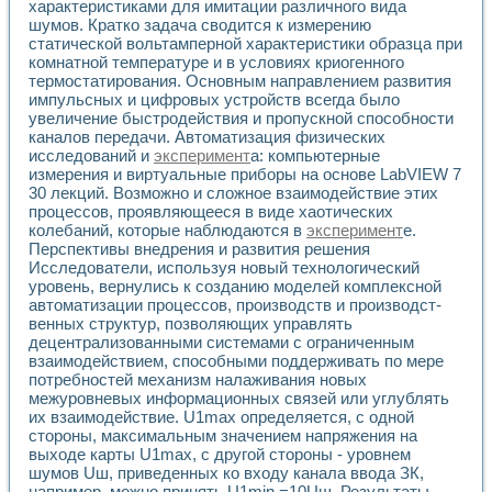
характеристиками для имитации различного вида
шумов. Кратко задача сводится к измерению
статической вольтамперной характеристики образца при
комнатной температуре и в условиях криогенного
термостатирования. Основным направлением развития
импульсных и цифровых устройств всегда было
увеличение быстродействия и пропускной способности
каналов передачи. Автоматизация физических
исследований и
эксперимент
а: компьютерные
измерения и виртуальные приборы на основе LabVIEW 7
30 лекций. Возможно и сложное взаимодействие этих
процессов, проявляющееся в виде хаотических
колебаний, которые наблюдаются в
эксперимент
е.
Перспективы внедрения и развития решения
Исследователи, используя новый технологический
уровень, вернулись к соз­данию моделей комплексной
автоматизации процессов, производств и производст­
венных структур, позволяющих управлять
децентрализованными системами с огра­ниченным
взаимодействием, способными поддерживать по мере
потребностей ме­ханизм налаживания новых
межуровневых информационных связей или углублять
их взаимодействие. U1max определяется, с одной
стороны, максимальным значением напряжения на
выходе карты U1max, с другой стороны - уровнем
шумов Uш, приведенных ко входу канала ввода ЗК,
например, можно принять U1min =10Uш. Результаты