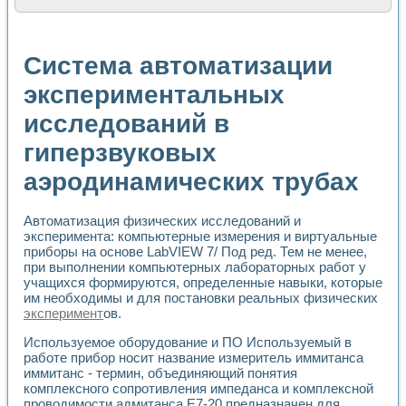
Расчет переноса аэрозоля и выпадения осадка в реально
Формирование линейной шкалы цвета модели CIE L*a*b с
Установка для измерения вольтамперных характеристик с
Система автоматизации
Применение NI VISION для геометрического анализа в ме
Система температурной стабилизации
экспериментальных
Управление движением с помощью программно - аппаратног
исследований в
Определение параметров всплывающих газовых пузырьков
Система управления асинхронным тиристорным электроп
гиперзвуковых
Лазерный профилометр
Применение средств NATIONAL INSTRUMENTS для автомат
аэродинамических трубах
Разработка автоматизированного стенда для исследован
Автоматизированный стенд рентгеновской диагностики п
Высокочувствительные оптоэлектронные дифракционные 
Автоматизация физических исследований и
эксперимента: компьютерные измерения и виртуальные
Установка для измерения диэлектрических свойств сегне
приборы на основе LabVIEW 7/ Под ред. Тем не менее,
Исследование кинетики зарождения и развития дефектов 
при выполнении компьютерных лабораторных работ у
Лабораторный электрический импедансный томограф на б
учащихся формируются, определенные навыки, которые
Микрозондовая система для характеризации механических
им необходимы и для постановки реальных физических
Метод траекторий в исследовании металлообрабатывающ
эксперимент
ов.
Промышленная автоматизация
Автоматизация технологических процессов получения дис
Используемое оборудование и ПО Используемый в
работе прибор носит название измеритель иммитанса
Использование систем технического зрения для контроля
иммитанс - термин, объединяющий понятия
Исследование электромагнитных переходных процессов при
комплексного сопротивления импеданса и комплексной
Применение LabVIEW при разработке обучающих информа
проводимости адмитанса Е7-20 предназначен для