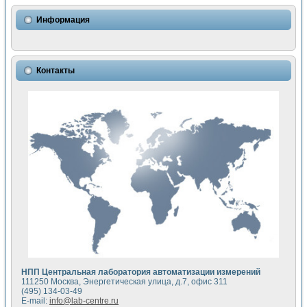
Использование NI LabVIEW для математического моделир
Исследовние возможности создания измерителя ВАХ фото
Информация
Математическое моделирование генератора сигналов - и
Моделирование и экспериментальное исследование линей
Применение осциллографического модуля с высоким разр
Симуляция отклика импульсного радиолокационного сигнал
Контакты
Автоматизация формирования уравнений состояния для и
Блок гальванической развязки для устройства сбора данн
Разработка автоматизированного стенда для измерения о
Применение среды LabVIEW для построения картины возб
Портативная система для определения показателей качес
Использование LabVIEW для управления источником пит
Устройство для снятия вольт-амперных характеристик со
Передовые научные технологии: нано-, фемто-, биотехнологи
Автоматизированная установка по измерению временных 
Автоматизированный лабораторный комплекс на базе Lab
Визуализация моделирования и оптимизации тепловой об
Виртуальный прибор для исследования функциональных в
Исследование возможности создания экономичного виртуа
Исследование кинетики движения макрочастиц в упорядо
Комплекс автоматизированной диагностики крови
НПП Центральная лаборатория автоматизации измерений
Метод прогнозирования свойств дисперсных продуктов п
111250 Москва, Энергетическая улица, д.7, офис 311
Недорогая система управления сверхпроводящим соленои
(495) 134-03-49
E-mail:
info@lab-centre.ru
Применение технологий NI в курсе экспериментальной фи