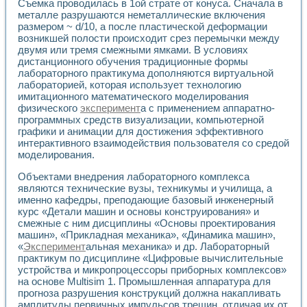
Съемка проводилась в 1ой страте от конуса. Сначала в
Применение LabVIEW для исследования течения в расши
металле разрушаются неметаллические включения
Создание виртуальной работы «Изучение магнитных свой
размером ~ d/10, а после пластической деформации
Обратный маятник
возникшей полости происходит срез перемычки между
Устройство для изучения основ интерфейсов обмена по п
двумя или тремя смежными ямками. В условиях
Лабораторный практикум: изучение адиабатического расш
дистанционного обучения традиционные формы
лабораторного практикума дополняются виртуальной
Стенд для исследования электрических переходных харак
лабораторией, которая использует технологию
Система статистической обработки результатов измерите
имитационного математического моделирования
Автоматизация лазерно-плазменных измерений с помощ
физического
эксперимент
а с применением аппаратно-
Модельно-измерительный комплекс. Назначение. Состав.
программных средств визуализации, компьютерной
Использование технологий NATIONAL INSTRUMENTS для с
графики и анимации для достижения эффективного
Учебный практикум "Спектральный и корреляционный ана
интерактивного взаимодействия пользователя со средой
Учебный стенд для исследования принципа действия унив
моделирования.
Оборудование и программное обеспечение учебных лабор
Объектами внедрения лабораторного комплекса
Виртуальный лабораторный практикум для изучения техн
являются технические вузы, техникумы и училища, а
Управление роботом ТУР-10 средствами LabVIEW
именно кафедры, преподающие базовый инженерный
Аппаратно-программный комплекс для исследования АЧХ 
курс «Детали машин и основы конструирования» и
Автоматизированный дистанционный лабораторный практи
смежные с ним дисциплины «Основы проектирования
Исследование возможности реставрации одномерных сигн
машин», «Прикладная механика», «Динамика машин»,
Использование технологий NATIONAL INSTRUMENTS в оп
«
Эксперимент
альная механика» и др. Лабораторный
Разработка модификаций алгоритма полигармонической э
практикум по дисциплине «Цифровые вычислительные
Учебный стенд для исследования принципа действия унив
устройства и микропроцессоры приборных комплексов»
на основе Multisim 1. Промышленная аппаратура для
Виртуальная система поддержки принимаемых решений в
прогноза разрушения конструкций должна накапливать
Преемственность дисциплин «Моделирование систем» и «
амплитуды первичных импульсов трещин, отличая их от