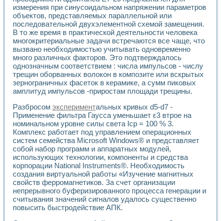
Разработка виртуальных тренажеров путем моделировани
измерения при синусоидальном напряжении параметров
Система блокировок, сигнализации и защиты ускорителя 
объектов, представляемых параллельной или
Система сбора данных и управления процессом цементир
последовательной двухэлементной схемой замещения.
Управление температурой газовой среды специальной ба
В то же время в практической деятельности человека
Разработка программного обеспечения с использованием
многокритериальные задачи встречаются все чаще, что
Использование технологий NATIONAL INSTRUMENTS при ра
вызвано необходимостью учитывать одновременно
много различных факторов. Это подтверждалось
Оборудование для промышленной термотрансферной мар
однозначным соответствием : числа импульсов - числу
Автоматизация реометрических исследований на базе La
трещин оборванных волокон в композите или вскрытых
Применение измерителя иммитанса для исследова¬ния эле
зернограничных фасеток в керамике, а сумм пиковых
Исследование электромагнитных переходных процессов при
амплитуд импульсов -приростам площади трещины.
Стенд для исследования электрических переходных харак
Автоматизация контроля сварных швов на базе техноло
Разбросом
эксперимент
альных кривых d5-d7 -
Измерительный контроль с применением неиндустриальны
Применение фильтра Гаусса уменьшает ε3 втрое на
номинальном уровне силы света Iср = 100 % 3.
Моделирование надежности и эффективности систем упра
Комплекс работает под управлением операционных
Лабораторные практикумы и учебные стенды
систем семейства Microsoft Windows® и представляет
Автоматизация лабораторного стенда по измерению проф
собой набор программ и аппаратных модулей,
Автоматизированные лабораторные комплексы для вузов,
использующих технологии, компоненты и средства
Виртуальный прибор для исследования нелинейных рези
корпорации National Instruments®. Необходимость
Использование виртуальных приборов в процесе изучения
создания виртуальной работы «Изучение магнитных
Использование программ ELECTRONICS WORKBENCH-MULTI
свойств ферромагнетиков. За счет организации
Лабораторный практикум по дисциплине «Цифровые вычис
непрерывного буферизированного процесса генерации и
Лабораторный практикум по ИНС на основе LabVIEW
считывания значений сигналов удалось существенно
повысить быстродействие АПК.
Лабораторный практикум по основам теории коммутации
Опыт использования NI LabVIEW для создания лабораторн