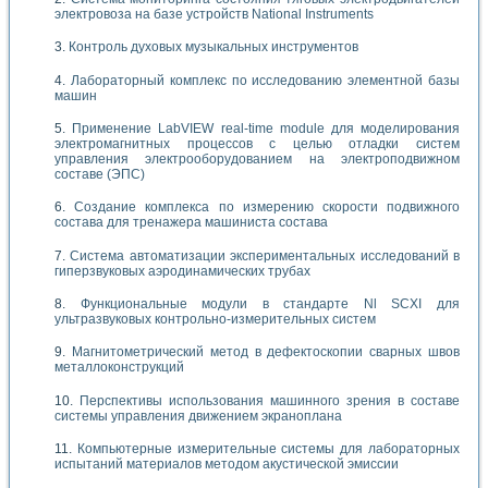
электровоза на базе устройств National Instruments
Контроль духовых музыкальных инструментов
Лабораторный комплекс по исследованию элементной базы
машин
Применение LabVIEW real-time module для моделирования
электромагнитных процессов с целью отладки систем
управления электрооборудованием на электроподвижном
составе (ЭПС)
Создание комплекса по измерению скорости подвижного
состава для тренажера машиниста состава
Система автоматизации экспериментальных исследований в
гиперзвуковых аэродинамических трубах
Функциональные модули в стандарте Nl SCXI для
ультразвуковых контрольно-измерительных систем
Магнитометрический метод в дефектоскопии сварных швов
металлоконструкций
Перспективы использования машинного зрения в составе
системы управления движением экраноплана
Компьютерные измерительные системы для лабораторных
испытаний материалов методом акустической эмиссии