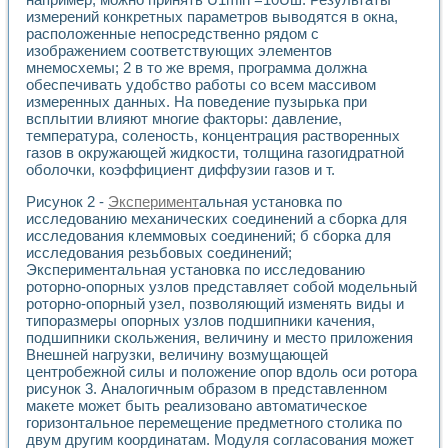
измерений конкретных параметров выводятся в окна,
расположенные непосредственно рядом с
изображением соответствующих элементов
мнемосхемы; 2 в то же время, программа должна
обеспечивать удобство работы со всем массивом
измеренных данных. На поведение пузырька при
всплытии влияют многие факторы: давление,
температура, соленость, концентрация растворенных
газов в окружающей жидкости, толщина газогидратной
оболочки, коэффициент диффузии газов и т.
Рисунок 2 -
Эксперимент
альная установка по
исследованию механических соединений а сборка для
исследования клеммовых соединений; б сборка для
исследования резьбовых соединений;
Экспериментальная установка по исследованию
роторно-опорных узлов представляет собой модельный
роторно-опорный узел, позволяющий изменять виды и
типоразмеры опорных узлов подшипники качения,
подшипники скольжения, величину и место приложения
Внешней нагрузки, величину возмущающей
центробежной силы и положение опор вдоль оси ротора
рисунок 3. Аналогичным образом в представленном
макете может быть реализовано автоматическое
горизонтальное перемещение предметного столика по
двум другим координатам. Модуля согласования может