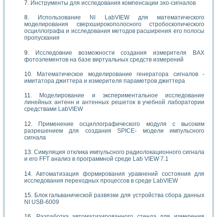
Инструменты для исследования компенсации эхо-сигналов
Использование NI LabVIEW для математического
моделирования сверхширокополосного стробоскопического
осциллографа и исследования методов расширения его полосы
пропускания
Исследовние возможности создания измерителя ВАХ
фотоэлементов на базе виртуальных средств измерений
Математическое моделирование генератора сигналов -
имитатора джиттера и измерителя параметров джиттера
Моделирование и экспериментальное исследование
линейных антенн и антенных решеток в учебной лаборатории
средствами LabVIEW
Применение осциллографического модуля с высоким
разрешением для создания SPICE- модели импульсного
сигнала
Симуляция отклика импульсного радиолокационного сигнала
и его FFT анализ в программной среде Lab VIEW 7.1
Автоматизация формирования уравнений состояния для
исследования переходных процессов в среде LabVIEW
Блок гальванической развязки для устройства сбора данных
NI USB-6009
Разработка автоматизированного стенда для измерения