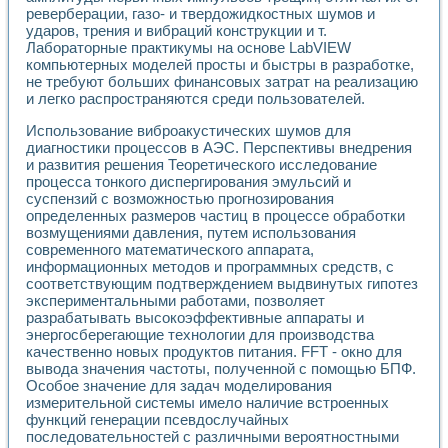
Универсальный стенд для исследования электрических ха
реверберации, газо- и твердожидкостных шумов и
Лабораторные практикумы по информационно-измерител
ударов, трения и вибраций конструкции и т.
Виртуальный измеритель частотных характеристик на осн
Лабораторные практикумы на основе LabVIEW
Лабораторный практикум по основам теории Коммутации
компьютерных моделей просты и быстры в разработке,
Разработка виртуальной лабораторной работы «Имитаци
не требуют больших финансовых затрат на реализацию
Виртуальные практикумы по электротехнике в среде LabV
и легко распространяются среди пользователей.
Из опыта внедрения в рамках национального проекта «Об
Использование виброакустических шумов для
Исследование эффективности решателей обыкновенных 
диагностики процессов в АЭС. Перспективы внедрения
Опыт разработки LabVIEW лабораторных практикумов н
и развития решения Теоретического исследование
Проблемы повышения качества образования и подготовки
процесса тонкого диспергирования эмульсий и
Развитие LabVIEW лабораторного практикума по электр
суспензий с возможностью прогнозирования
Разработка виртуальной лаборатории по электротехнике 
определенных размеров частиц в процессе обработки
Усовершенствованные алгоритмы частотного анализа для
возмущениями давления, путем использования
Об опыте работы учебного центра «Технологии NATIONAL
современного математического аппарата,
информационных методов и программных средств, с
Технологии NI в магистерской программе «Прикладная фи
соответствующим подтверждением выдвинутых гипотез
Система диагностики двигателей постоянного тока
экспериментальными работами, позволяет
Автоматизированный стенд формирования электромагнитн
разрабатывать высокоэффективные аппараты и
Лабораторный практикум по курсу ИИС на базе оборудов
энергосберегающие технологии для производства
Партнеры
качественно новых продуктов питания. FFT - окно для
Академические и отраслевые институты
вывода значения частоты, полученной с помощью БПФ.
Учебные заведения
Особое значение для задач моделирования
Бизнес
измерительной системы имело наличие встроенных
Контакты
функций генерации псевдослучайных
последовательностей с различными вероятностными