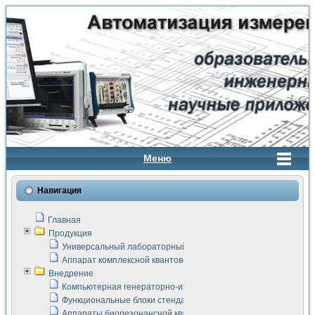
Меню
Навигация
Главная
Продукция
Универсальный лабораторный стенд "Сигнал-USB"
Аппарат комплексной квантовой терапии Интроскан
Внедрение
Компьютерная генераторно-измерительная система
Функциональные блоки стенда "Сигнал-USB"
Аппараты биорезонансной квантовой терапии серии СКАН