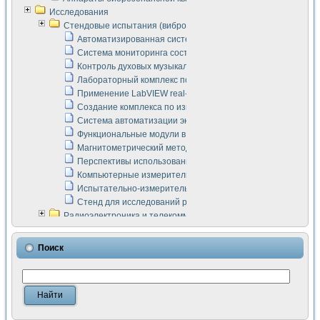
Исследования
Стендовые испытания (виброакустика, тензометрия и т.п.)
Автоматизированная система измерения параметров дизе
Система мониторинга состояния тяговых электродвигателей
Контроль духовых музыкальных инструментов
Лабораторный комплекс по исследованию элементной ба
Применение LabVIEW real-time module для моделирования
Создание комплекса по измерению скорости подвижного с
Система автоматизации экспериментальных исследований 
Функциональные модули в стандарте Nl SCXI для ультраз
Магнитометрический метод в дефектоскопии сварных шво
Перспективы использования машинного зрения в составе
Компьютерные измерительные системы для лабораторных
Испытательно-измерительный комплекс аппаратуры для о
Стенд для исследований рабочих процессов ДВС в динам
Радиоэлектроника и телекоммуникации
LabVIEW в расчетах радиолиний систем передачи данных
Аппаратно-программный комплекс для исследования АЧХ 
Поиск
Виртуальный лабораторный стенд для исследования пар
Измерение шумовых параметров операционных усилител
Измерительный преобразователь на основе цифровой обр
Инструменты для исследования выравнивания электричес
Инструменты для исследования компенсации эхо-сигнало