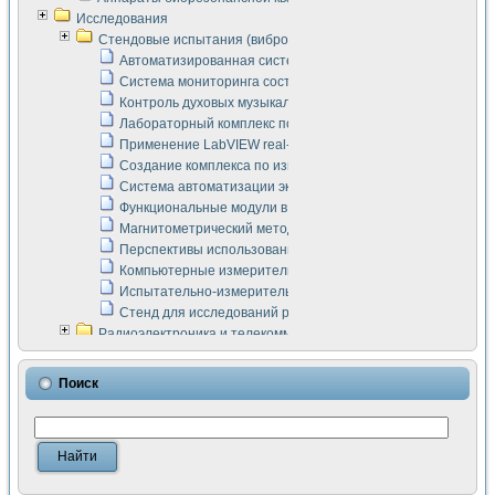
Исследования
Стендовые испытания (виброакустика, тензометрия и т.п.)
Автоматизированная система измерения параметров дизе
Система мониторинга состояния тяговых электродвигателей
Контроль духовых музыкальных инструментов
Лабораторный комплекс по исследованию элементной ба
Применение LabVIEW real-time module для моделирования
Создание комплекса по измерению скорости подвижного с
Система автоматизации экспериментальных исследований 
Функциональные модули в стандарте Nl SCXI для ультраз
Магнитометрический метод в дефектоскопии сварных шво
Перспективы использования машинного зрения в составе
Компьютерные измерительные системы для лабораторных
Испытательно-измерительный комплекс аппаратуры для о
Стенд для исследований рабочих процессов ДВС в динам
Радиоэлектроника и телекоммуникации
LabVIEW в расчетах радиолиний систем передачи данных
Аппаратно-программный комплекс для исследования АЧХ 
Поиск
Виртуальный лабораторный стенд для исследования пар
Измерение шумовых параметров операционных усилител
Измерительный преобразователь на основе цифровой обр
Инструменты для исследования выравнивания электричес
Инструменты для исследования компенсации эхо-сигнало