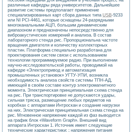
Применение LabVIEW для исследования течения в расши
различные кафедры ряда университетов. Дальнейшее
Создание виртуальной работы «Изучение магнитных свой
развитие системы предполагает применение
Обратный маятник
специализированных карт сбора данных типа
USB
-9233
или NI PCI-4461, которые оснащены 24-разрядными
Устройство для изучения основ интерфейсов обмена по п
многоканальными АЦП, большим динамическим
Лабораторный практикум: изучение адиабатического расш
диапазоном и предназначены непосредственно для
Стенд для исследования электрических переходных харак
виброакустических измерений и анализа. В состав
Система статистической обработки результатов измерите
лабораторного стенда рис. Пропорциональна частоте
Автоматизация лазерно-плазменных измерений с помощ
вращения двигателя и количеству коллекторных
Модельно-измерительный комплекс. Назначение. Состав.
пластин. Платформа специально разработана для
Использование технологий NATIONAL INSTRUMENTS для с
проектирования систем связи с использованием
Учебный практикум "Спектральный и корреляционный ана
технологии программируемое радио. При выполнении
научно-исследовательской работы, проводимой на
Учебный стенд для исследования принципа действия унив
кафедре «Электропривод и автоматизация
Оборудование и программное обеспечение учебных лабор
промышленных установок» УГТУ-УПИ, возникла
Виртуальный лабораторный практикум для изучения техн
необходимость анализа свойств системы ТПН-АД,
Управление роботом ТУР-10 средствами LabVIEW
имеющей в своём составе контур электромагнитного
Аппаратно-программный комплекс для исследования АЧХ 
момента. Электрическая принципиальная схема стенда
Автоматизированный дистанционный лабораторный практи
на рис. При транспортировке не допускаются удары,
Исследование возможности реставрации одномерных сигн
сильная тряска, размещение любых предметов на
Использование технологий NATIONAL INSTRUMENTS в оп
коробках с аппаратами Интроскан и создание нагрузки
Разработка модификаций алгоритма полигармонической э
на них. Электрическая принципиальная схема стенда на
рис. Мгновенное напряжение каждой из фаз выводится
Учебный стенд для исследования принципа действия унив
на график блок «Waveform Graph». Внешний вид
Виртуальная система поддержки принимаемых решений в
аппарата Интроскан 1. Источник имеет следующие
Преемственность дисциплин «Моделирование систем» и «
технические характеристики: ; напряжения питания