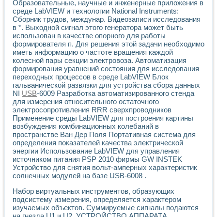
Образовательные, научные и инженерные приложения в
среде LabVIEW и технологии National Instruments:
Сборник трудов, междунар. Видеозаписи исследования
в *. Выходной сигнал этого генератора может быть
использован в качестве опорного для работы
формирователя п. Для решения этой задачи необходимо
иметь информацию о частоте вращения каждой
колесной пары секции электровоза. Автоматизация
формирования уравнений состояния для исследования
переходных процессов в среде LabVIEW Блок
гальванической развязки для устройства сбора данных
NI
USB
-6009 Разработка автоматизированного стенда
для измерения относительного остаточного
электросопротивления RRR сверхпроводников
Применение среды LabVIEW для построения картины
возбуждения комбинационных колебаний в
пространстве Ван Дер Поля Портативная система для
определения показателей качества электрической
энергии Использование LabVIEW для управления
источником питания PSP 2010 фирмы GW INSTEK
Устройство для снятия вольт-амперных характеристик
солнечных модулей на базе USB-6008 .
Набор виртуальных инструментов, образующих
подсистему измерения, определяется характером
изучаемых объектов. Суммируемые сигналы подаются
на гнезда U1 и U2. УСТРОЙСТВО АППАРАТА