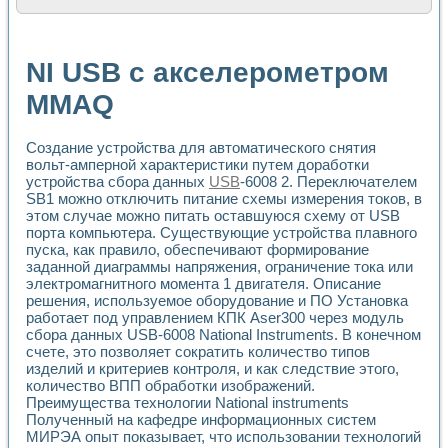
Расчет переноса аэрозоля и выпадения осадка в реально
Формирование линейной шкалы цвета модели CIE L*a*b с
Установка для измерения вольтамперных характеристик с
NI USB с акселерометром
Применение NI VISION для геометрического анализа в ме
Система температурной стабилизации
MMAQ
Управление движением с помощью программно - аппаратног
Определение параметров всплывающих газовых пузырьков
Создание устройства для автоматического снятия
Система управления асинхронным тиристорным электроп
вольт-амперной характеристики путем доработки
Лазерный профилометр
устройства сбора данных
USB
-6008 2. Переключателем
Применение средств NATIONAL INSTRUMENTS для автомат
SB1 можно отключить питание схемы измерения токов, в
Разработка автоматизированного стенда для исследован
этом случае можно питать оставшуюся схему от USB
Автоматизированный стенд рентгеновской диагностики п
порта компьютера. Существующие устройства плавного
Высокочувствительные оптоэлектронные дифракционные 
пуска, как правило, обеспечивают формирование
Установка для измерения диэлектрических свойств сегне
заданной диаграммы напряжения, ограничение тока или
Исследование кинетики зарождения и развития дефектов 
электромагнитного момента 1 двигателя. Описание
Лабораторный электрический импедансный томограф на б
решения, используемое оборудование и ПО Установка
работает под управлением КПК Aser300 через модуль
Микрозондовая система для характеризации механических
сбора данных USB-6008 National Instruments. В конечном
Метод траекторий в исследовании металлообрабатывающ
счете, это позволяет сократить количество типов
Промышленная автоматизация
изделий и критериев контроля, и как следствие этого,
Автоматизация технологических процессов получения дис
количество ВПП обработки изображений.
Использование систем технического зрения для контроля
Преимущества технологии National instruments
Исследование электромагнитных переходных процессов при
Полученный на кафедре информационных систем
Применение LabVIEW при разработке обучающих информа
МИРЭА опыт показывает, что использовании технологий