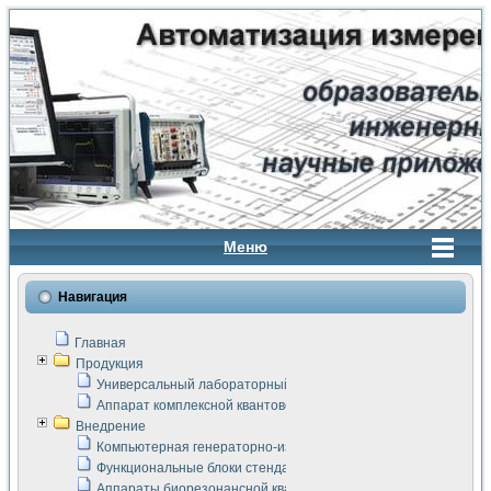
Меню
Навигация
Главная
Продукция
Универсальный лабораторный стенд "Сигнал-USB"
Аппарат комплексной квантовой терапии Интроскан
Внедрение
Компьютерная генераторно-измерительная система
Функциональные блоки стенда "Сигнал-USB"
Аппараты биорезонансной квантовой терапии серии СКАН