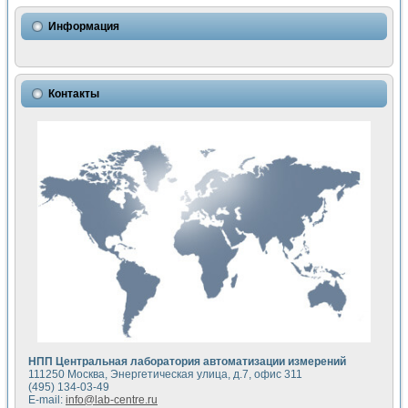
Использование NI LabVIEW для математического моделир
Исследовние возможности создания измерителя ВАХ фото
Информация
Математическое моделирование генератора сигналов - и
Моделирование и экспериментальное исследование линей
Применение осциллографического модуля с высоким разр
Симуляция отклика импульсного радиолокационного сигнал
Контакты
Автоматизация формирования уравнений состояния для и
Блок гальванической развязки для устройства сбора данн
Разработка автоматизированного стенда для измерения о
Применение среды LabVIEW для построения картины возб
Портативная система для определения показателей качес
Использование LabVIEW для управления источником пит
Устройство для снятия вольт-амперных характеристик со
Передовые научные технологии: нано-, фемто-, биотехнологи
Автоматизированная установка по измерению временных 
Автоматизированный лабораторный комплекс на базе Lab
Визуализация моделирования и оптимизации тепловой об
Виртуальный прибор для исследования функциональных в
Исследование возможности создания экономичного виртуа
Исследование кинетики движения макрочастиц в упорядо
Комплекс автоматизированной диагностики крови
НПП Центральная лаборатория автоматизации измерений
Метод прогнозирования свойств дисперсных продуктов п
111250 Москва, Энергетическая улица, д.7, офис 311
Недорогая система управления сверхпроводящим соленои
(495) 134-03-49
E-mail:
info@lab-centre.ru
Применение технологий NI в курсе экспериментальной фи