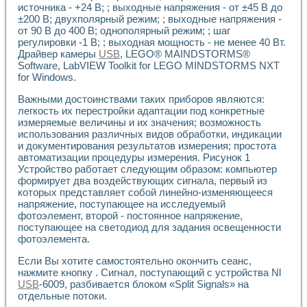
Универсальный стенд для исследования электрических ха
источника - +24 В; ; выходные напряжения - от ±45 В до
Лабораторные практикумы по информационно-измерител
±200 В; двухполярный режим; ; выходные напряжения -
Виртуальный измеритель частотных характеристик на осн
от 90 В до 400 В; однополярный режим; ; шаг
Лабораторный практикум по основам теории Коммутации
регулировки -1 В; ; выходная мощность - не менее 40 Вт.
Разработка виртуальной лабораторной работы «Имитаци
Драйвер камеры
USB
, LEGO® MAINDSTORMS®
Software, LabVIEW Toolkit for LEGO MINDSTORMS NXT
Виртуальные практикумы по электротехнике в среде LabV
for Windows.
Из опыта внедрения в рамках национального проекта «Об
Исследование эффективности решателей обыкновенных 
Важными достоинствами таких приборов являются:
Опыт разработки LabVIEW лабораторных практикумов н
легкость их перестройки адаптации под конкретные
Проблемы повышения качества образования и подготовки
измеряемые величины и их значения; возможность
Развитие LabVIEW лабораторного практикума по электр
использования различных видов обработки, индикации
Разработка виртуальной лаборатории по электротехнике 
и документирования результатов измерения; простота
Усовершенствованные алгоритмы частотного анализа для
автоматизации процедуры измерения. Рисунок 1
Устройство работает следующим образом: компьютер
Об опыте работы учебного центра «Технологии NATIONAL
формирует два воздействующих сигнала, первый из
Технологии NI в магистерской программе «Прикладная фи
которых представляет собой линейно-изменяющееся
Система диагностики двигателей постоянного тока
напряжение, поступающее на исследуемый
Автоматизированный стенд формирования электромагнитн
фотоэлемент, второй - постоянное напряжение,
Лабораторный практикум по курсу ИИС на базе оборудов
поступающее на светодиод для задания освещенности
Партнеры
фотоэлемента.
Академические и отраслевые институты
Если Вы хотите самостоятельно окончить сеанс,
Учебные заведения
нажмите кнопку . Сигнал, поступающий с устройства Nl
Бизнес
USB
-6009, разбивается блоком «Split Signals» на
Контакты
отдельные потоки.