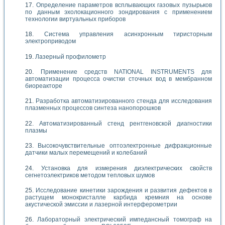
Определение параметров всплывающих газовых пузырьков
по данным эхолокационного зондирования с применением
технологии виртуальных приборов
Система управления асинхронным тиристорным
электроприводом
Лазерный профилометр
Применение средств NATIONAL INSTRUMENTS для
автоматизации процесса очистки сточных вод в мембранном
биореакторе
Разработка автоматизированного стенда для исследования
плазменных процессов синтеза нанопорошков
Автоматизированный стенд рентгеновской диагностики
плазмы
Высокочувствительные оптоэлектронные дифракционные
датчики малых перемещений и колебаний
Установка для измерения диэлектрических свойств
сегнетоэлектриков методом тепловых шумов
Исследование кинетики зарождения и развития дефектов в
растущем монокристалле карбида кремния на основе
акустической эмиссии и лазерной интерферометрии
Лабораторный электрический импедансный томограф на