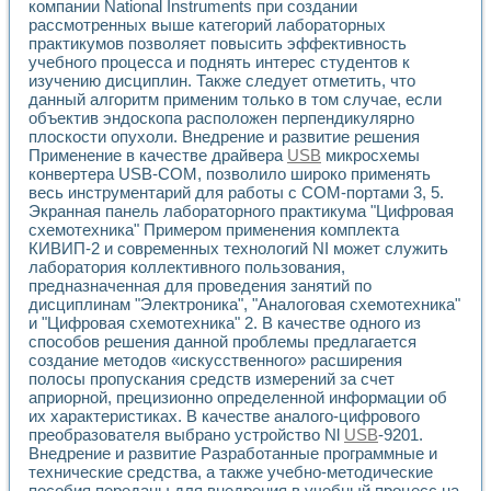
Разработка виртуальных тренажеров путем моделировани
компании National Instruments при создании
рассмотренных выше категорий лабораторных
Система блокировок, сигнализации и защиты ускорителя 
практикумов позволяет повысить эффективность
Система сбора данных и управления процессом цементир
учебного процесса и поднять интерес студентов к
Управление температурой газовой среды специальной ба
изучению дисциплин. Также следует отметить, что
Разработка программного обеспечения с использованием
данный алгоритм применим только в том случае, если
Использование технологий NATIONAL INSTRUMENTS при ра
объектив эндоскопа расположен перпендикулярно
Оборудование для промышленной термотрансферной мар
плоскости опухоли. Внедрение и развитие решения
Автоматизация реометрических исследований на базе La
Применение в качестве драйвера
USB
микросхемы
Применение измерителя иммитанса для исследова¬ния эле
конвертера USB-COM, позволило широко применять
Исследование электромагнитных переходных процессов при
весь инструментарий для работы с СОМ-портами 3, 5.
Экранная панель лабораторного практикума "Цифровая
Стенд для исследования электрических переходных харак
схемотехника" Примером применения комплекта
Автоматизация контроля сварных швов на базе техноло
КИВИП-2 и современных технологий NI может служить
Измерительный контроль с применением неиндустриальны
лаборатория коллективного пользования,
Моделирование надежности и эффективности систем упра
предназначенная для проведения занятий по
Лабораторные практикумы и учебные стенды
дисциплинам "Электроника", "Аналоговая схемотехника"
Автоматизация лабораторного стенда по измерению проф
и "Цифровая схемотехника" 2. В качестве одного из
Автоматизированные лабораторные комплексы для вузов,
способов решения данной проблемы предлагается
Виртуальный прибор для исследования нелинейных рези
создание методов «искусственного» расширения
полосы пропускания средств измерений за счет
Использование виртуальных приборов в процесе изучения
априорной, прецизионно определенной информации об
Использование программ ELECTRONICS WORKBENCH-MULTI
их характеристиках. В качестве аналого-цифрового
Лабораторный практикум по дисциплине «Цифровые вычис
преобразователя выбрано устройство Nl
USB
-9201.
Лабораторный практикум по ИНС на основе LabVIEW
Внедрение и развитие Разработанные программные и
Лабораторный практикум по основам теории коммутации
технические средства, а также учебно-методические
Опыт использования NI LabVIEW для создания лабораторн
пособия переданы для внедрения в учебный процесс на