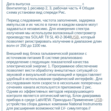
Дата выпуска _________________ ________ г.
Вентилятор 1 ресивер 2, 3, рабочая часть 4 Общая
схема установки вид спереди Рис.
Период следования, частота заполнения, задержка
импульсов и их число в пачке в каждом канале могут
задаваться независимо. Для измерения спектра
излучения мы используем волоконный спектрометр
производства SOLAR TIl SL 40-2-3648
USB
, который
позволяет регистрировать излучение в диапазоне длин
волн от 250 до 1100 нм.
Внешний вид блока гальванической развязки с
источником питания В системе реализовано
определение следующих показателей качества
электрической энергии: 1. Программное обеспечение
позволяет вести обработку внештатных ситуаций со
звуковой и визуальной сигнализацией и предоставляет
удобный в использовании графический интерфейс. Для
исследования поля скорости в нескольких поперечных
сечениях канала используется приложение 2 рис.
Одним из эффективных методов неразрушающего
контроля является оптический метод. Блок-диаграмма
прибора в среде LabVIEW. Приходько Применение
USB
-
устройства сбора данных компании National Instruments
для расширения возможностей LV- симулятора //