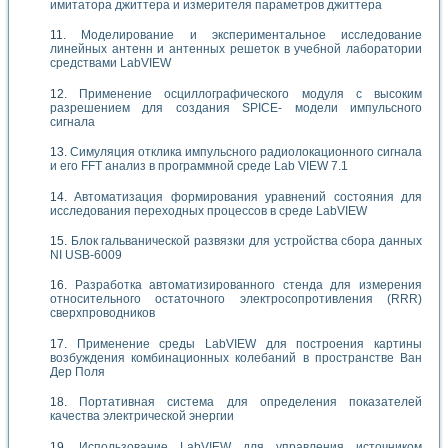
имитатора джиттера и измерителя параметров джиттера
Моделирование и экспериментальное исследование
линейных антенн и антенных решеток в учебной лаборатории
средствами LabVIEW
Применение осциллографического модуля с высоким
разрешением для создания SPICE- модели импульсного
сигнала
Симуляция отклика импульсного радиолокационного сигнала
и его FFT анализ в программной среде Lab VIEW 7.1
Автоматизация формирования уравнений состояния для
исследования переходных процессов в среде LabVIEW
Блок гальванической развязки для устройства сбора данных
NI USB-6009
Разработка автоматизированного стенда для измерения
относительного остаточного электросопротивления (RRR)
сверхпроводников
Применение среды LabVIEW для построения картины
возбуждения комбинационных колебаний в пространстве Ван
Дер Поля
Портативная система для определения показателей
качества электрической энергии
Использование LabVIEW для управления источником