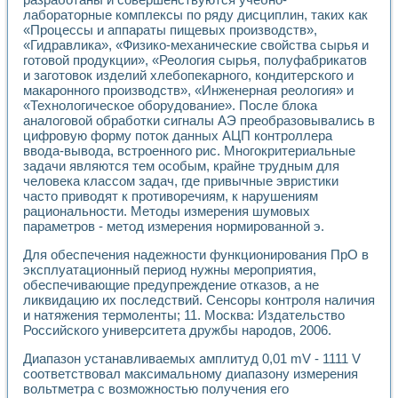
Разработка виртуальных тренажеров путем моделировани
лабораторные комплексы по ряду дисциплин, таких как
Система блокировок, сигнализации и защиты ускорителя 
«Процессы и аппараты пищевых производств»,
Система сбора данных и управления процессом цементир
«Гидравлика», «Физико-механические свойства сырья и
Управление температурой газовой среды специальной ба
готовой продукции», «Реология сырья, полуфабрикатов
Разработка программного обеспечения с использованием
и заготовок изделий хлебопекарного, кондитерского и
Использование технологий NATIONAL INSTRUMENTS при ра
макаронного производств», «Инженерная реология» и
Оборудование для промышленной термотрансферной мар
«Технологическое оборудование». После блока
аналоговой обработки сигналы АЭ преобразовывались в
Автоматизация реометрических исследований на базе La
цифровую форму поток данных АЦП контроллера
Применение измерителя иммитанса для исследова¬ния эле
ввода-вывода, встроенного рис. Многокритериальные
Исследование электромагнитных переходных процессов при
задачи являются тем особым, крайне трудным для
Стенд для исследования электрических переходных харак
человека классом задач, где привычные эвристики
Автоматизация контроля сварных швов на базе техноло
часто приводят к противоречиям, к нарушениям
Измерительный контроль с применением неиндустриальны
рациональности. Методы измерения шумовых
Моделирование надежности и эффективности систем упра
параметров - метод измерения нормированной э.
Лабораторные практикумы и учебные стенды
Для обеспечения надежности функционирования ПрО в
Автоматизация лабораторного стенда по измерению проф
эксплуатационный период нужны мероприятия,
Автоматизированные лабораторные комплексы для вузов,
обеспечивающие предупреждение отказов, а не
Виртуальный прибор для исследования нелинейных рези
ликвидацию их последствий. Сенсоры контроля наличия
Использование виртуальных приборов в процесе изучения
и натяжения термоленты; 11. Москва: Издательство
Использование программ ELECTRONICS WORKBENCH-MULTI
Российского университета дружбы народов, 2006.
Лабораторный практикум по дисциплине «Цифровые вычис
Лабораторный практикум по ИНС на основе LabVIEW
Диапазон устанавливаемых амплитуд 0,01 mV - 1111 V
соответствовал максимальному диапазону измерения
Лабораторный практикум по основам теории коммутации
вольтметра с возможностью получения его
Опыт использования NI LabVIEW для создания лабораторн