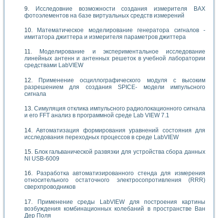
Исследовние возможности создания измерителя ВАХ
фотоэлементов на базе виртуальных средств измерений
Математическое моделирование генератора сигналов -
имитатора джиттера и измерителя параметров джиттера
Моделирование и экспериментальное исследование
линейных антенн и антенных решеток в учебной лаборатории
средствами LabVIEW
Применение осциллографического модуля с высоким
разрешением для создания SPICE- модели импульсного
сигнала
Симуляция отклика импульсного радиолокационного сигнала
и его FFT анализ в программной среде Lab VIEW 7.1
Автоматизация формирования уравнений состояния для
исследования переходных процессов в среде LabVIEW
Блок гальванической развязки для устройства сбора данных
NI USB-6009
Разработка автоматизированного стенда для измерения
относительного остаточного электросопротивления (RRR)
сверхпроводников
Применение среды LabVIEW для построения картины
возбуждения комбинационных колебаний в пространстве Ван
Дер Поля