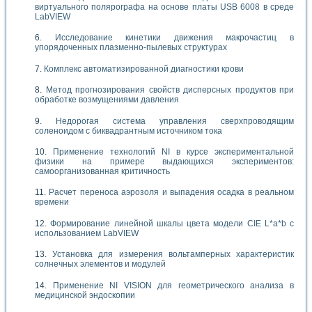
виртуального полярографа на основе платы USB 6008 в среде
LabVIEW
Исследование кинетики движения макрочастиц в
упорядоченных плазменно-пылевых структурах
Комплекс автоматизированной диагностики крови
Метод прогнозирования свойств дисперсных продуктов при
обработке возмущениями давления
Недорогая система управления сверхпроводящим
соленоидом с биквадрантным источником тока
Применение технологий NI в курсе экспериментальной
физики на примере выдающихся экспериментов:
самоорганизованная критичность
Расчет переноса аэрозоля и выпадения осадка в реальном
времени
Формирование линейной шкалы цвета модели CIE L*a*b с
использованием LabVIEW
Установка для измерения вольтамперных характеристик
солнечных элементов и модулей
Применение NI VISION для геометрического анализа в
медицинской эндоскопии