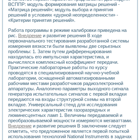
Универсальный стенд для исследования электрических ха
ВСППР: модуль формирования матрицы решений -
Лабораторные практикумы по информационно-измерител
«Матрица решений»; модуль выбора и принятия
Виртуальный измеритель частотных характеристик на осн
решений в условиях «дурной неопределенности» -
Лабораторный практикум по основам теории Коммутации
«Критерии принятия решений».
Разработка виртуальной лабораторной работы «Имитаци
Виртуальные практикумы по электротехнике в среде LabV
Работа программы в режиме калибровки приведена на
рис.
Внедрение
и развитие решения В ходе
Из опыта внедрения в рамках национального проекта «Об
первоначального тестирования разработанной системы
Исследование эффективности решателей обыкновенных 
измерения вязкости были выявлены две серьезных
Опыт разработки LabVIEW лабораторных практикумов н
проблемы: 1. Затем путем дифференцирования
Проблемы повышения качества образования и подготовки
находилась его импульсная характеристика, и
Развитие LabVIEW лабораторного практикума по электр
вычислялся комплексный коэффициент передачи.
Разработка виртуальной лаборатории по электротехнике 
Практические лабораторные работы по курсу
Усовершенствованные алгоритмы частотного анализа для
проводятся в специализированной научно-учебной
Об опыте работы учебного центра «Технологии NATIONAL
лаборатории, оснащенной автоматизированными
рабочими местами разработчиков радиоэлектронной
Технологии NI в магистерской программе «Прикладная фи
аппаратуры. Аналогично параметры выходного сигнала
Система диагностики двигателей постоянного тока
генератора испытательных сигналов с первой вкладки
Автоматизированный стенд формирования электромагнитн
передаются на входы структурной схемы на второй
Лабораторный практикум по курсу ИИС на базе оборудов
вкладке. Универсальный стенд для исследования
Партнеры
электрических характеристик газоразрядных и
Академические и отраслевые институты
люминесцентных ламп 1. Величины передаваемой и
Учебные заведения
преобразовываемой мощности измеряются мегаваттами.
Бизнес
Внедрение
и развитие решения В заключении следует
Контакты
отметить, что предложенное является первой попыткой
использования технологий National Instruments в задачах