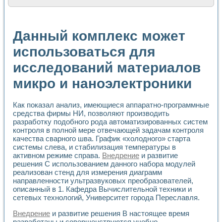
Расчет переноса аэрозоля и выпадения осадка в реально
Формирование линейной шкалы цвета модели CIE L*a*b с
Установка для измерения вольтамперных характеристик с
Данный комплекс может
Применение NI VISION для геометрического анализа в ме
Система температурной стабилизации
использоваться для
Управление движением с помощью программно - аппаратног
исследований материалов
Определение параметров всплывающих газовых пузырьков
Система управления асинхронным тиристорным электроп
микро и наноэлектроники
Лазерный профилометр
Применение средств NATIONAL INSTRUMENTS для автомат
Разработка автоматизированного стенда для исследован
Как показал анализ, имеющиеся аппаратно-программные
Автоматизированный стенд рентгеновской диагностики п
средства фирмы НИ, позволяют производить
Высокочувствительные оптоэлектронные дифракционные 
разработку подобного рода автоматизированных систем
Установка для измерения диэлектрических свойств сегне
контроля в полной мере отвечающей задачам контроля
качества сварного шва. График «холодного» старта
Исследование кинетики зарождения и развития дефектов 
системы слева, и стабилизация температуры в
Лабораторный электрический импедансный томограф на б
активном режиме справа.
Внедрение
и развитие
Микрозондовая система для характеризации механических
решения С использованием данного набора модулей
Метод траекторий в исследовании металлообрабатывающ
реализован стенд для измерения диаграмм
Промышленная автоматизация
направленности ультразвуковых преобразователей,
Автоматизация технологических процессов получения дис
описанный в 1. Кафедра Вычислительной техники и
Использование систем технического зрения для контроля
сетевых технологий, Университет города Переславля.
Исследование электромагнитных переходных процессов при
Внедрение
и развитие решения В настоящее время
Применение LabVIEW при разработке обучающих информа
разработаны и совершенствуются учебно-