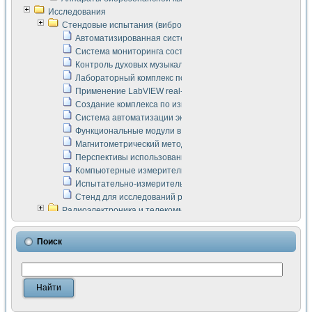
Исследования
Стендовые испытания (виброакустика, тензометрия и т.п.)
Автоматизированная система измерения параметров дизе
Система мониторинга состояния тяговых электродвигателей
Контроль духовых музыкальных инструментов
Лабораторный комплекс по исследованию элементной ба
Применение LabVIEW real-time module для моделирования
Создание комплекса по измерению скорости подвижного с
Система автоматизации экспериментальных исследований 
Функциональные модули в стандарте Nl SCXI для ультраз
Магнитометрический метод в дефектоскопии сварных шво
Перспективы использования машинного зрения в составе
Компьютерные измерительные системы для лабораторных
Испытательно-измерительный комплекс аппаратуры для о
Стенд для исследований рабочих процессов ДВС в динам
Радиоэлектроника и телекоммуникации
LabVIEW в расчетах радиолиний систем передачи данных
Аппаратно-программный комплекс для исследования АЧХ 
Поиск
Виртуальный лабораторный стенд для исследования пар
Измерение шумовых параметров операционных усилител
Измерительный преобразователь на основе цифровой обр
Инструменты для исследования выравнивания электричес
Инструменты для исследования компенсации эхо-сигнало