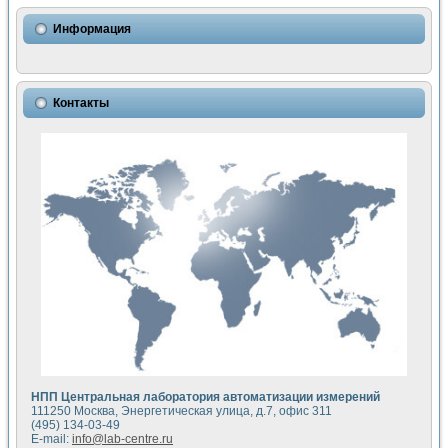
Использование NI LabVIEW для математического моделир
Исследовние возможности создания измерителя ВАХ фото
Информация
Математическое моделирование генератора сигналов - и
Моделирование и экспериментальное исследование линей
Применение осциллографического модуля с высоким разр
Симуляция отклика импульсного радиолокационного сигнал
Контакты
Автоматизация формирования уравнений состояния для и
Блок гальванической развязки для устройства сбора данн
Разработка автоматизированного стенда для измерения о
Применение среды LabVIEW для построения картины возб
Портативная система для определения показателей качес
Использование LabVIEW для управления источником пит
Устройство для снятия вольт-амперных характеристик со
Передовые научные технологии: нано-, фемто-, биотехнологи
Автоматизированная установка по измерению временных 
Автоматизированный лабораторный комплекс на базе Lab
Визуализация моделирования и оптимизации тепловой об
Виртуальный прибор для исследования функциональных в
Исследование возможности создания экономичного виртуа
Исследование кинетики движения макрочастиц в упорядо
Комплекс автоматизированной диагностики крови
НПП Центральная лаборатория автоматизации измерений
Метод прогнозирования свойств дисперсных продуктов п
111250 Москва, Энергетическая улица, д.7, офис 311
Недорогая система управления сверхпроводящим соленои
(495) 134-03-49
E-mail:
info@lab-centre.ru
Применение технологий NI в курсе экспериментальной фи