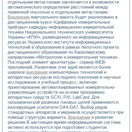
отдельными метастазами заключается в возможности
автоматического определения расстояний между
первичной опухолью и отдельными метастазами.
Внедрение
виртуального макета будет реализовано в
дистанционном курсе «Цифровые измерительные
приборы» кафедры информационно-измерительной
техники Национального технического университета
Украины «КПИ», размещенного на информационных
ресурсах Украинского института информационных
технологий в образовании в рамках пилотного проекта
дистанционного образования по бакалаврскому
направлению «Метрология и измерительная техника».
Последний элемент архитектуры - сервер WEB-
приложений. Развитием этих идей является более
широкое
внедрение
компьютерных технологий и
аппаратных ресурсов последнего поколения в научные
исследования и учебный процесс, включая
проектирование автоматизированных измерительно-
управляющих устройств на основе программно-
аппаратных средств SCXI, PXI, LabCard. Для
гальванической развязки токовых цепей применяются
изолирующие усилители DA4-DA7. Выбор рядов
стандартных аппаратов и мерников осу­ществляется при
помощи структуры варианта.
Внедрение
и развитие
решения В настоящее время информационная система
активно используется при подготовке студентов