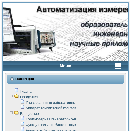
Меню
Навигация
Главная
Продукция
Универсальный лабораторный стенд "Сигнал-USB"
Аппарат комплексной квантовой терапии Интроскан
Внедрение
Компьютерная генераторно-измерительная система
Функциональные блоки стенда "Сигнал-USB"
Аппараты биорезонансной квантовой терапии серии СКАН