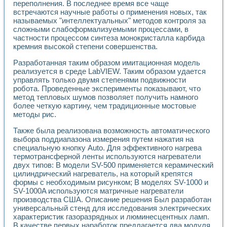
переполнения. В последнее время все чаще
Применение LabVIEW для исследования течения в расши
встречаются научные работы о применения новых, так
Создание виртуальной работы «Изучение магнитных свой
называемых "интеллектуальных" методов контроля за
Обратный маятник
сложными слабоформализуемыми процессами, в
Устройство для изучения основ интерфейсов обмена по п
частности процессом синтеза монокристалла карбида
Лабораторный практикум: изучение адиабатического расш
кремния высокой степени совершенства.
Стенд для исследования электрических переходных харак
Разработанная таким образом имитационная модель
Система статистической обработки результатов измерите
реализуется в среде LabVIEW. Таким образом удается
Автоматизация лазерно-плазменных измерений с помощ
управлять только двумя степенями подвижности
Модельно-измерительный комплекс. Назначение. Состав.
робота. Проведенные эксперименты показывают, что
Использование технологий NATIONAL INSTRUMENTS для с
метод тепловых шумов позволяет получить намного
Учебный практикум "Спектральный и корреляционный ана
более четкую картину, чем традиционные мостовые
Учебный стенд для исследования принципа действия унив
методы рис.
Оборудование и программное обеспечение учебных лабор
Также была реализована возможность автоматического
Виртуальный лабораторный практикум для изучения техн
выбора поддиапазона измерения путем нажатия на
Управление роботом ТУР-10 средствами LabVIEW
специальную кнопку Auto. Для эффективного нагрева
Аппаратно-программный комплекс для исследования АЧХ 
термотрансферной ленты используются нагреватели
Автоматизированный дистанционный лабораторный практи
двух типов: В модели SV-500 применяется керамический
Исследование возможности реставрации одномерных сигн
цилиндрический нагреватель, на который крепятся
Использование технологий NATIONAL INSTRUMENTS в оп
формы с необходимым рисунком; В моделях SV-1000 и
Разработка модификаций алгоритма полигармонической э
SV-1000A используются матричные нагреватели
Учебный стенд для исследования принципа действия унив
производства США. Описание решения Был разработан
универсальный стенд для исследования электрических
Виртуальная система поддержки принимаемых решений в
характеристик газоразрядных и люминесцентных ламп.
Преемственность дисциплин «Моделирование систем» и «
В качестве первых наработок предлагается два модуля