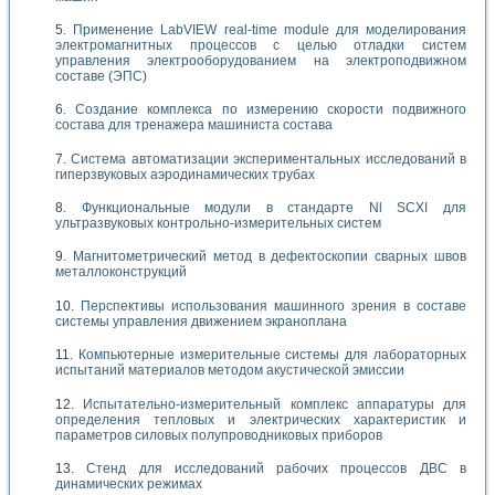
Применение LabVIEW real-time module для моделирования
электромагнитных процессов с целью отладки систем
управления электрооборудованием на электроподвижном
составе (ЭПС)
Создание комплекса по измерению скорости подвижного
состава для тренажера машиниста состава
Система автоматизации экспериментальных исследований в
гиперзвуковых аэродинамических трубах
Функциональные модули в стандарте Nl SCXI для
ультразвуковых контрольно-измерительных систем
Магнитометрический метод в дефектоскопии сварных швов
металлоконструкций
Перспективы использования машинного зрения в составе
системы управления движением экраноплана
Компьютерные измерительные системы для лабораторных
испытаний материалов методом акустической эмиссии
Испытательно-измерительный комплекс аппаратуры для
определения тепловых и электрических характеристик и
параметров силовых полупроводниковых приборов
Стенд для исследований рабочих процессов ДВС в
динамических режимах