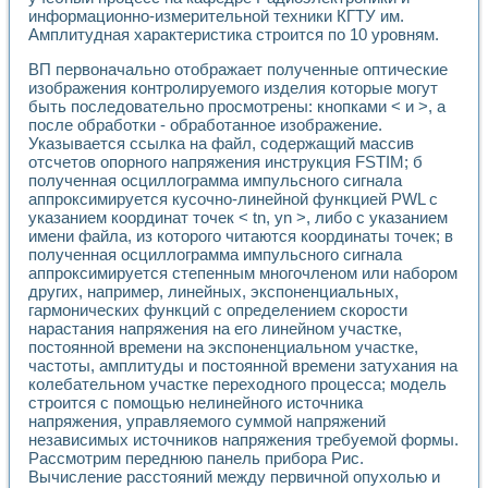
информационно-измерительной техники КГТУ им.
Амплитудная характеристика строится по 10 уровням.
ВП первоначально отображает полученные оптические
изображения контролируемого изделия которые могут
быть последовательно просмотрены: кнопками < и >, а
после обработки - обработанное изображение.
Указывается ссылка на файл, содержащий массив
отсчетов опорного напряжения инструкция FSTIM; б
полученная осциллограмма импульсного сигнала
аппроксимируется кусочно-линейной функцией PWL с
указанием координат точек < tn, yn >, либо с указанием
имени файла, из которого читаются координаты точек; в
полученная осциллограмма импульсного сигнала
аппроксимируется степенным многочленом или набором
других, например, линейных, экспоненциальных,
гармонических функций с определением скорости
нарастания напряжения на его линейном участке,
постоянной времени на экспоненциальном участке,
частоты, амплитуды и постоянной времени затухания на
колебательном участке переходного процесса; модель
строится с помощью нелинейного источника
напряжения, управляемого суммой напряжений
независимых источников напряжения требуемой формы.
Рассмотрим переднюю панель прибора Рис.
Вычисление расстояний между первичной опухолью и