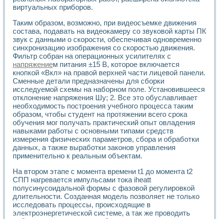
Применение LabVIEW для исследования течения в расши
виртуальных приборов.
Создание виртуальной работы «Изучение магнитных свой
Таким образом, возможно, при видеосъемке движения
Обратный маятник
состава, подавать на видеокамеру со звуковой карты ПК
Устройство для изучения основ интерфейсов обмена по п
звук с данными о скорости, обеспечивая одновременно
Лабораторный практикум: изучение адиабатического расш
синхронизацию изображения со скоростью движения.
Стенд для исследования электрических переходных харак
Фильтр собран на операционных усилителях с
Система статистической обработки результатов измерите
напряжение
м питания ±15 В, которое включается
Автоматизация лазерно-плазменных измерений с помощ
кнопкой «Вкл» на правой верхней части лицевой панели.
Модельно-измерительный комплекс. Назначение. Состав.
Сменные детали предназначены для сборки
исследуемой схемы на наборном поле. Установившееся
Использование технологий NATIONAL INSTRUMENTS для с
отклонение напряжения Шу; 2. Все это обуславливает
Учебный практикум "Спектральный и корреляционный ана
необходимость построения учебного процесса таким
Учебный стенд для исследования принципа действия унив
образом, чтобы студент на протяжении всего срока
Оборудование и программное обеспечение учебных лабор
обучения мог получать практический опыт овладения
Виртуальный лабораторный практикум для изучения техн
навыками работы с основными типами средств
Управление роботом ТУР-10 средствами LabVIEW
измерения физических параметров, сбора и обработки
Аппаратно-программный комплекс для исследования АЧХ 
данных, а также выработки законов управления
Автоматизированный дистанционный лабораторный практи
применительно к реальным объектам.
Исследование возможности реставрации одномерных сигн
На втором этапе с момента времени t1 до момента t2
Использование технологий NATIONAL INSTRUMENTS в оп
СПП нагревается импульсами тока iheatt
Разработка модификаций алгоритма полигармонической э
полусинусоидальной формы с фазовой регулировкой
Учебный стенд для исследования принципа действия унив
длительности. Созданная модель позволяет не только
Виртуальная система поддержки принимаемых решений в
исследовать процессы, происходящие в
Преемственность дисциплин «Моделирование систем» и «
электроэнергетической системе, а так же проводить