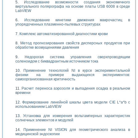
Исследование возможности создания экономичного
виртуального полярографа на основе платы USB 6008 в среде
LabVIEW
Исследование кинетики движения макрочастиц в
упорядоченных плазменно-пылевых структурах
Комплекс автоматизированной диагностики крови
Метод прогнозирования свойств дисперсных продуктов при
обработке возмущениями давления
Недорогая система управления сверхпроводящим
соленоидом с биквадрантным источником тока
Применение технологий NI в курсе экспериментальной
физики на примере выдающихся экспериментов:
самоорганизованная критичность
Расчет переноса аэрозоля и выпадения осадка в реальном
времени
Формирование линейной шкалы цвета модели CIE L*a*b с
использованием LabVIEW
Установка для измерения вольтамперных характеристик
солнечных элементов и модулей
Применение NI VISION для геометрического анализа в
медицинской эндоскопии