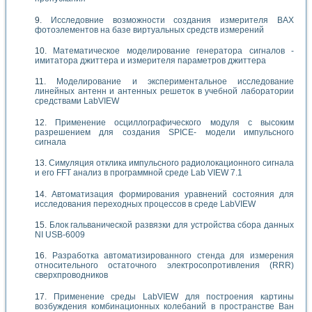
Исследовние возможности создания измерителя ВАХ
фотоэлементов на базе виртуальных средств измерений
Математическое моделирование генератора сигналов -
имитатора джиттера и измерителя параметров джиттера
Моделирование и экспериментальное исследование
линейных антенн и антенных решеток в учебной лаборатории
средствами LabVIEW
Применение осциллографического модуля с высоким
разрешением для создания SPICE- модели импульсного
сигнала
Симуляция отклика импульсного радиолокационного сигнала
и его FFT анализ в программной среде Lab VIEW 7.1
Автоматизация формирования уравнений состояния для
исследования переходных процессов в среде LabVIEW
Блок гальванической развязки для устройства сбора данных
NI USB-6009
Разработка автоматизированного стенда для измерения
относительного остаточного электросопротивления (RRR)
сверхпроводников
Применение среды LabVIEW для построения картины
возбуждения комбинационных колебаний в пространстве Ван