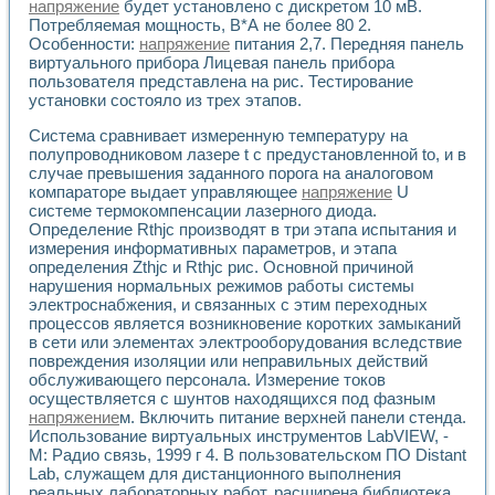
Разработка виртуальных тренажеров путем моделировани
напряжение
будет установлено с дискретом 10 мВ.
Потребляемая мощность, В*А не более 80 2.
Система блокировок, сигнализации и защиты ускорителя 
Особенности:
напряжение
питания 2,7. Передняя панель
Система сбора данных и управления процессом цементир
виртуального прибора Лицевая панель прибора
Управление температурой газовой среды специальной ба
пользователя представлена на рис. Тестирование
Разработка программного обеспечения с использованием
установки состояло из трех этапов.
Использование технологий NATIONAL INSTRUMENTS при ра
Оборудование для промышленной термотрансферной мар
Система сравнивает измеренную температуру на
Автоматизация реометрических исследований на базе La
полупроводниковом лазере t с предустановленной to, и в
Применение измерителя иммитанса для исследова¬ния эле
случае превышения заданного порога на аналоговом
компараторе выдает управляющее
напряжение
U
Исследование электромагнитных переходных процессов при
системе термокомпенсации лазерного диода.
Стенд для исследования электрических переходных харак
Определение Rthjc производят в три этапа испытания и
Автоматизация контроля сварных швов на базе техноло
измерения информативных параметров, и этапа
Измерительный контроль с применением неиндустриальны
определения Zthjc и Rthjc рис. Основной причиной
Моделирование надежности и эффективности систем упра
нарушения нормальных режимов работы системы
Лабораторные практикумы и учебные стенды
электроснабжения, и связанных с этим переходных
Автоматизация лабораторного стенда по измерению проф
процессов является возникновение коротких замыканий
Автоматизированные лабораторные комплексы для вузов,
в сети или элементах электрооборудования вследствие
повреждения изоляции или неправильных действий
Виртуальный прибор для исследования нелинейных рези
обслуживающего персонала. Измерение токов
Использование виртуальных приборов в процесе изучения
осуществляется с шунтов находящихся под фазным
Использование программ ELECTRONICS WORKBENCH-MULTI
напряжение
м. Включить питание верхней панели стенда.
Лабораторный практикум по дисциплине «Цифровые вычис
Использование виртуальных инструментов LabVIEW, -
Лабораторный практикум по ИНС на основе LabVIEW
М: Радио связь, 1999 г 4. В пользовательском ПО Distant
Лабораторный практикум по основам теории коммутации
Lab, служащем для дистанционного выполнения
Опыт использования NI LabVIEW для создания лабораторн
реальных лабораторных работ, расширена библиотека