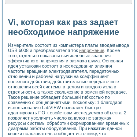
Расчет переноса аэрозоля и выпадения осадка в реально
Формирование линейной шкалы цвета модели CIE L*a*b с
Установка для измерения вольтамперных характеристик с
Vi, которая как раз задает
Применение NI VISION для геометрического анализа в ме
Система температурной стабилизации
необходимое напряжение
Управление движением с помощью программно - аппаратног
Определение параметров всплывающих газовых пузырьков
Измеритель состоит из компьютера платы ввода/вывода
Система управления асинхронным тиристорным электроп
USB 6008 и преобразователя ток
напряжение
. Кроме
Лазерный профилометр
того, отдельно показаны вычисленные значения
Применение средств NATIONAL INSTRUMENTS для автомат
эффективного напряжения и размаха шума. Основная
Разработка автоматизированного стенда для исследован
идея установки состоит в исследовании влияния
Автоматизированный стенд рентгеновской диагностики п
частоты вращения электродвигателя, передаточных
Высокочувствительные оптоэлектронные дифракционные 
отношений и рабочей нагрузки на коэффициент
Установка для измерения диэлектрических свойств сегне
полезного действия, действительные передаточные
Исследование кинетики зарождения и развития дефектов 
отношения всей системы в целом и каждого узла в
Лабораторный электрический импедансный томограф на б
отдельности, а также скольжение в ременной передаче.
Такое решение обладает большей гибкостью по
Микрозондовая система для характеризации механических
сравнению с общепринятыми, поскольку: 1 благодаря
Метод траекторий в исследовании металлообрабатывающ
использованию LabVIEW позволяет быстро
Промышленная автоматизация
адаптировать ПО к свойствам исследуемого объекта; 2
Автоматизация технологических процессов получения дис
позволяет увеличить число каналов не загружая
Использование систем технического зрения для контроля
ресурсы системы обработки формированием временных
Исследование электромагнитных переходных процессов при
диаграмм работы оборудования. При нажатии данной
Применение LabVIEW при разработке обучающих информа
кнопки пользователь сообщает источнику, что