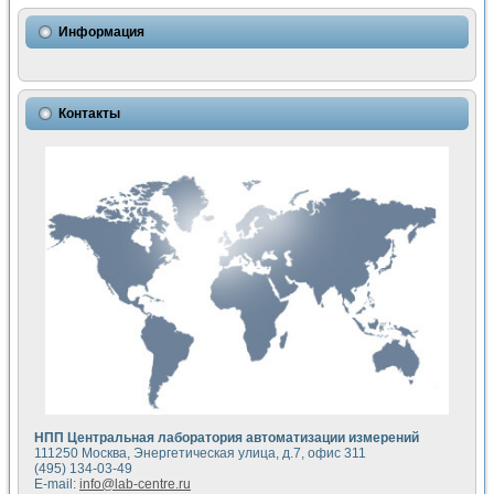
Использование NI LabVIEW для математического моделир
Исследовние возможности создания измерителя ВАХ фото
Информация
Математическое моделирование генератора сигналов - и
Моделирование и экспериментальное исследование линей
Применение осциллографического модуля с высоким разр
Симуляция отклика импульсного радиолокационного сигнал
Контакты
Автоматизация формирования уравнений состояния для и
Блок гальванической развязки для устройства сбора данн
Разработка автоматизированного стенда для измерения о
Применение среды LabVIEW для построения картины возб
Портативная система для определения показателей качес
Использование LabVIEW для управления источником пит
Устройство для снятия вольт-амперных характеристик со
Передовые научные технологии: нано-, фемто-, биотехнологи
Автоматизированная установка по измерению временных 
Автоматизированный лабораторный комплекс на базе Lab
Визуализация моделирования и оптимизации тепловой об
Виртуальный прибор для исследования функциональных в
Исследование возможности создания экономичного виртуа
Исследование кинетики движения макрочастиц в упорядо
Комплекс автоматизированной диагностики крови
НПП Центральная лаборатория автоматизации измерений
Метод прогнозирования свойств дисперсных продуктов п
111250 Москва, Энергетическая улица, д.7, офис 311
Недорогая система управления сверхпроводящим соленои
(495) 134-03-49
E-mail:
info@lab-centre.ru
Применение технологий NI в курсе экспериментальной фи