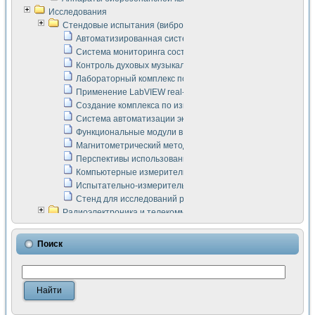
Исследования
Стендовые испытания (виброакустика, тензометрия и т.п.)
Автоматизированная система измерения параметров дизе
Система мониторинга состояния тяговых электродвигателей
Контроль духовых музыкальных инструментов
Лабораторный комплекс по исследованию элементной ба
Применение LabVIEW real-time module для моделирования
Создание комплекса по измерению скорости подвижного с
Система автоматизации экспериментальных исследований 
Функциональные модули в стандарте Nl SCXI для ультраз
Магнитометрический метод в дефектоскопии сварных шво
Перспективы использования машинного зрения в составе
Компьютерные измерительные системы для лабораторных
Испытательно-измерительный комплекс аппаратуры для о
Стенд для исследований рабочих процессов ДВС в динам
Радиоэлектроника и телекоммуникации
LabVIEW в расчетах радиолиний систем передачи данных
Аппаратно-программный комплекс для исследования АЧХ 
Поиск
Виртуальный лабораторный стенд для исследования пар
Измерение шумовых параметров операционных усилител
Измерительный преобразователь на основе цифровой обр
Инструменты для исследования выравнивания электричес
Инструменты для исследования компенсации эхо-сигнало