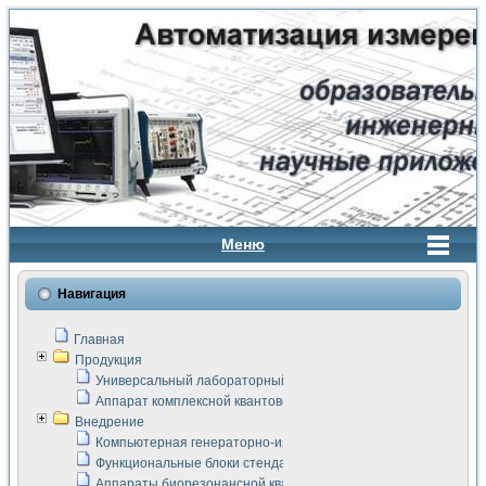
Меню
Навигация
Главная
Продукция
Универсальный лабораторный стенд "Сигнал-USB"
Аппарат комплексной квантовой терапии Интроскан
Внедрение
Компьютерная генераторно-измерительная система
Функциональные блоки стенда "Сигнал-USB"
Аппараты биорезонансной квантовой терапии серии СКАН