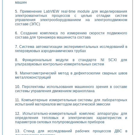
машин
Применение LabVIEW real-time module для моделирования
электромагнитных процессов с целью отладки систем
управления электрооборудованием на электроподвижном
составе (ЭПС)
Создание комплекса по измерению скорости подвижного
состава для тренажера машиниста состава
Система автоматизации экспериментальных исследований в
гиперзвуковых аэродинамических трубах
Функциональные модули в стандарте Nl SCXI для
ультразвуковых контрольно-измерительных систем
Магнитометрический метод в дефектоскопии сварных швов
металлоконструкций
Перспективы использования машинного зрения в составе
системы управления движением экраноплана
Компьютерные измерительные системы для лабораторных
испытаний материалов методом акустической эмиссии
Испытательно-измерительный комплекс аппаратуры для
определения тепловых и электрических характеристик и
параметров силовых полупроводниковых приборов
Стенд для исследований рабочих процессов ДВС в