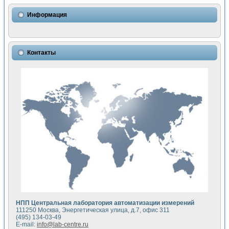
Использование NI LabVIEW для математического моделир
Исследовние возможности создания измерителя ВАХ фото
Информация
Математическое моделирование генератора сигналов - и
Моделирование и экспериментальное исследование линей
Применение осциллографического модуля с высоким разр
Симуляция отклика импульсного радиолокационного сигнал
Контакты
Автоматизация формирования уравнений состояния для и
Блок гальванической развязки для устройства сбора данн
Разработка автоматизированного стенда для измерения о
Применение среды LabVIEW для построения картины возб
Портативная система для определения показателей качес
Использование LabVIEW для управления источником пит
Устройство для снятия вольт-амперных характеристик со
Передовые научные технологии: нано-, фемто-, биотехнологи
Автоматизированная установка по измерению временных 
Автоматизированный лабораторный комплекс на базе Lab
Визуализация моделирования и оптимизации тепловой об
Виртуальный прибор для исследования функциональных в
Исследование возможности создания экономичного виртуа
Исследование кинетики движения макрочастиц в упорядо
Комплекс автоматизированной диагностики крови
НПП Центральная лаборатория автоматизации измерений
Метод прогнозирования свойств дисперсных продуктов п
111250 Москва, Энергетическая улица, д.7, офис 311
Недорогая система управления сверхпроводящим соленои
(495) 134-03-49
E-mail:
info@lab-centre.ru
Применение технологий NI в курсе экспериментальной фи