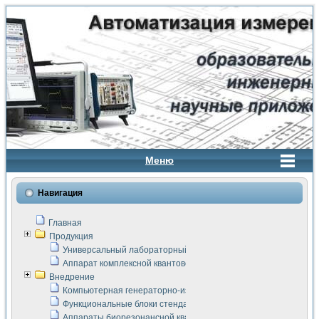
Меню
Навигация
Главная
Продукция
Универсальный лабораторный стенд "Сигнал-USB"
Аппарат комплексной квантовой терапии Интроскан
Внедрение
Компьютерная генераторно-измерительная система
Функциональные блоки стенда "Сигнал-USB"
Аппараты биорезонансной квантовой терапии серии СКАН