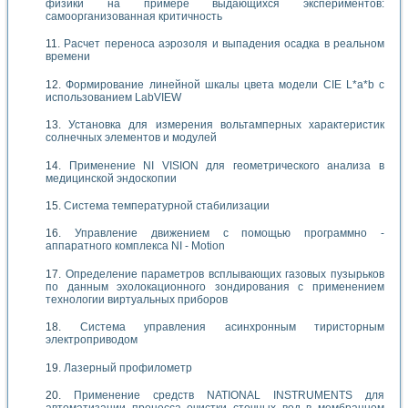
физики на примере выдающихся экспериментов:
самоорганизованная критичность
Расчет переноса аэрозоля и выпадения осадка в реальном
времени
Формирование линейной шкалы цвета модели CIE L*a*b с
использованием LabVIEW
Установка для измерения вольтамперных характеристик
солнечных элементов и модулей
Применение NI VISION для геометрического анализа в
медицинской эндоскопии
Система температурной стабилизации
Управление движением с помощью программно -
аппаратного комплекса NI - Motion
Определение параметров всплывающих газовых пузырьков
по данным эхолокационного зондирования с применением
технологии виртуальных приборов
Система управления асинхронным тиристорным
электроприводом
Лазерный профилометр
Применение средств NATIONAL INSTRUMENTS для
автоматизации процесса очистки сточных вод в мембранном