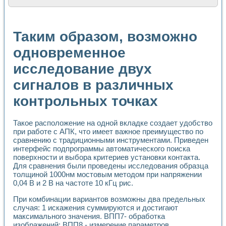
Расчет переноса аэрозоля и выпадения осадка в реально
Формирование линейной шкалы цвета модели CIE L*a*b с
Установка для измерения вольтамперных характеристик с
Таким образом, возможно
Применение NI VISION для геометрического анализа в ме
Система температурной стабилизации
одновременное
Управление движением с помощью программно - аппаратног
исследование двух
Определение параметров всплывающих газовых пузырьков
Система управления асинхронным тиристорным электроп
сигналов в различных
Лазерный профилометр
Применение средств NATIONAL INSTRUMENTS для автомат
контрольных точках
Разработка автоматизированного стенда для исследован
Автоматизированный стенд рентгеновской диагностики п
Высокочувствительные оптоэлектронные дифракционные 
Такое расположение на одной вкладке создает удобство
при работе с АПК, что имеет важное преимущество по
Установка для измерения диэлектрических свойств сегне
сравнению с традиционными инструментами. Приведен
Исследование кинетики зарождения и развития дефектов 
интерфейс подпрограммы автоматического поиска
Лабораторный электрический импедансный томограф на б
поверхности и выбора критериев установки контакта.
Микрозондовая система для характеризации механических
Для сравнения были проведены исследования образца
Метод траекторий в исследовании металлообрабатывающ
толщиной 1000нм мостовым методом при напряжении
Промышленная автоматизация
0,04 В и 2 В на частоте 10 кГц рис.
Автоматизация технологических процессов получения дис
При комбинации вариантов возможны два предельных
Использование систем технического зрения для контроля
случая: 1 искажения суммируются и достигают
Исследование электромагнитных переходных процессов при
максимального значения. ВПП7- обработка
Применение LabVIEW при разработке обучающих информа
изображений; ВПП8 - измерение параметров