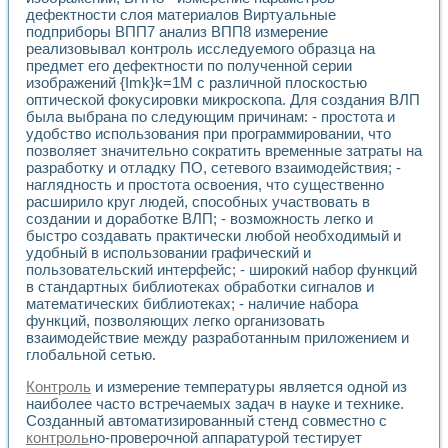
Разработка виртуальных тренажеров путем моделировани
дефектности слоя материалов Виртуальные
Система блокировок, сигнализации и защиты ускорителя 
подприборы ВПП7 анализ ВПП8 измерение
Система сбора данных и управления процессом цементир
реализовывал контроль исследуемого образца на
Управление температурой газовой среды специальной ба
предмет его дефектности по полученной серии
Разработка программного обеспечения с использованием
изображений {Imk}k=1M с различной плоскостью
Использование технологий NATIONAL INSTRUMENTS при ра
оптической фокусировки микроскопа. Для создания ВЛП
была выбрана по следующим причинам: - простота и
Оборудование для промышленной термотрансферной мар
удобство использования при программировании, что
Автоматизация реометрических исследований на базе La
позволяет значительно сократить временные затраты на
Применение измерителя иммитанса для исследова¬ния эле
разработку и отладку ПО, сетевого взаимодействия; -
Исследование электромагнитных переходных процессов при
наглядность и простота освоения, что существенно
Стенд для исследования электрических переходных харак
расширило круг людей, способных участвовать в
Автоматизация контроля сварных швов на базе техноло
создании и доработке ВЛП; - возможность легко и
Измерительный контроль с применением неиндустриальны
быстро создавать практически любой необходимый и
Моделирование надежности и эффективности систем упра
удобный в использовании графический и
пользовательский интерфейс; - широкий набор функций
Лабораторные практикумы и учебные стенды
в стандартных библиотеках обработки сигналов и
Автоматизация лабораторного стенда по измерению проф
математических библиотеках; - наличие набора
Автоматизированные лабораторные комплексы для вузов,
функций, позволяющих легко организовать
Виртуальный прибор для исследования нелинейных рези
взаимодействие между разработанным приложением и
Использование виртуальных приборов в процесе изучения
глобальной сетью.
Использование программ ELECTRONICS WORKBENCH-MULTI
Лабораторный практикум по дисциплине «Цифровые вычис
Контроль
и измерение температуры является одной из
Лабораторный практикум по ИНС на основе LabVIEW
наиболее часто встречаемых задач в науке и технике.
Созданный автоматизированный стенд совместно с
Лабораторный практикум по основам теории коммутации
контроль
но-проверочной аппаратурой тестирует
Опыт использования NI LabVIEW для создания лабораторн