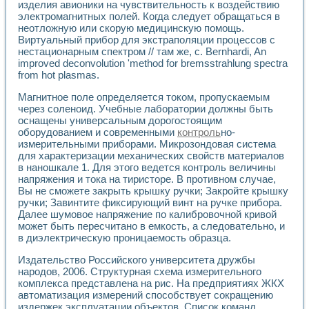
изделия авионики на чувствительность к воздействию
Применение LabVIEW для исследования течения в расши
электромагнитных полей. Когда следует обращаться в
Создание виртуальной работы «Изучение магнитных свой
неотложную или скорую медицинскую помощь.
Обратный маятник
Виртуальный прибор для экстраполяции процессов с
Устройство для изучения основ интерфейсов обмена по п
нестационарным спектром // там же, с. Bernhardi, An
Лабораторный практикум: изучение адиабатического расш
improved deconvolution 'method for bremsstrahlung spectra
Стенд для исследования электрических переходных харак
from hot plasmas.
Система статистической обработки результатов измерите
Магнитное поле определяется током, пропускаемым
Автоматизация лазерно-плазменных измерений с помощ
через соленоид. Учебные лаборатории должны быть
Модельно-измерительный комплекс. Назначение. Состав.
оснащены универсальным дорогостоящим
Использование технологий NATIONAL INSTRUMENTS для с
оборудованием и современными
контроль
но-
Учебный практикум "Спектральный и корреляционный ана
измерительными приборами. Микрозондовая система
Учебный стенд для исследования принципа действия унив
для характеризации механических свойств материалов
Оборудование и программное обеспечение учебных лабор
в наношкале 1. Для этого ведется контроль величины
Виртуальный лабораторный практикум для изучения техн
напряжения и тока на тиристоре. В противном случае,
Вы не сможете закрыть крышку ручки; Закройте крышку
Управление роботом ТУР-10 средствами LabVIEW
ручки; Завинтите фиксирующий винт на ручке прибора.
Аппаратно-программный комплекс для исследования АЧХ 
Далее шумовое напряжение по калибровочной кривой
Автоматизированный дистанционный лабораторный практи
может быть пересчитано в емкость, а следовательно, и
Исследование возможности реставрации одномерных сигн
в диэлектрическую проницаемость образца.
Использование технологий NATIONAL INSTRUMENTS в оп
Разработка модификаций алгоритма полигармонической э
Издательство Российского университета дружбы
Учебный стенд для исследования принципа действия унив
народов, 2006. Структурная схема измерительного
комплекса представлена на рис. На предприятиях ЖКХ
Виртуальная система поддержки принимаемых решений в
автоматизация измерений способствует сокращению
Преемственность дисциплин «Моделирование систем» и «
издержек эксплуатации объектов. Список команд