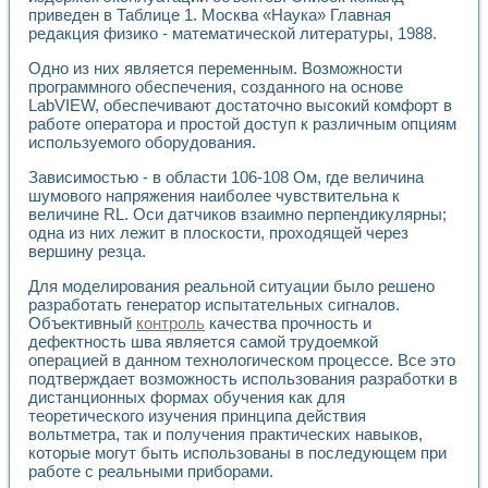
Универсальный стенд для исследования электрических ха
приведен в Таблице 1. Москва «Наука» Главная
Лабораторные практикумы по информационно-измерител
редакция физико - математической литературы, 1988.
Виртуальный измеритель частотных характеристик на осн
Лабораторный практикум по основам теории Коммутации
Одно из них является переменным. Возможности
Разработка виртуальной лабораторной работы «Имитаци
программного обеспечения, созданного на основе
Виртуальные практикумы по электротехнике в среде LabV
LabVIEW, обеспечивают достаточно высокий комфорт в
работе оператора и простой доступ к различным опциям
Из опыта внедрения в рамках национального проекта «Об
используемого оборудования.
Исследование эффективности решателей обыкновенных 
Опыт разработки LabVIEW лабораторных практикумов н
Зависимостью - в области 106-108 Ом, где величина
Проблемы повышения качества образования и подготовки
шумового напряжения наиболее чувствительна к
Развитие LabVIEW лабораторного практикума по электр
величине RL. Оси датчиков взаимно перпендикулярны;
Разработка виртуальной лаборатории по электротехнике 
одна из них лежит в плоскости, проходящей через
Усовершенствованные алгоритмы частотного анализа для
вершину резца.
Об опыте работы учебного центра «Технологии NATIONAL
Для моделирования реальной ситуации было решено
Технологии NI в магистерской программе «Прикладная фи
разработать генератор испытательных сигналов.
Система диагностики двигателей постоянного тока
Объективный
контроль
качества прочность и
Автоматизированный стенд формирования электромагнитн
дефектность шва является самой трудоемкой
Лабораторный практикум по курсу ИИС на базе оборудов
операцией в данном технологическом процессе. Все это
Партнеры
подтверждает возможность использования разработки в
Академические и отраслевые институты
дистанционных формах обучения как для
Учебные заведения
теоретического изучения принципа действия
вольтметра, так и получения практических навыков,
Бизнес
которые могут быть использованы в последующем при
Контакты
работе с реальными приборами.