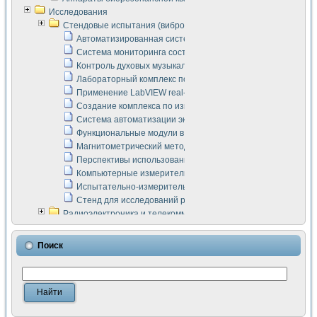
Исследования
Стендовые испытания (виброакустика, тензометрия и т.п.)
Автоматизированная система измерения параметров дизе
Система мониторинга состояния тяговых электродвигателей
Контроль духовых музыкальных инструментов
Лабораторный комплекс по исследованию элементной ба
Применение LabVIEW real-time module для моделирования
Создание комплекса по измерению скорости подвижного с
Система автоматизации экспериментальных исследований 
Функциональные модули в стандарте Nl SCXI для ультраз
Магнитометрический метод в дефектоскопии сварных шво
Перспективы использования машинного зрения в составе
Компьютерные измерительные системы для лабораторных
Испытательно-измерительный комплекс аппаратуры для о
Стенд для исследований рабочих процессов ДВС в динам
Радиоэлектроника и телекоммуникации
LabVIEW в расчетах радиолиний систем передачи данных
Аппаратно-программный комплекс для исследования АЧХ 
Поиск
Виртуальный лабораторный стенд для исследования пар
Измерение шумовых параметров операционных усилител
Измерительный преобразователь на основе цифровой обр
Инструменты для исследования выравнивания электричес
Инструменты для исследования компенсации эхо-сигнало