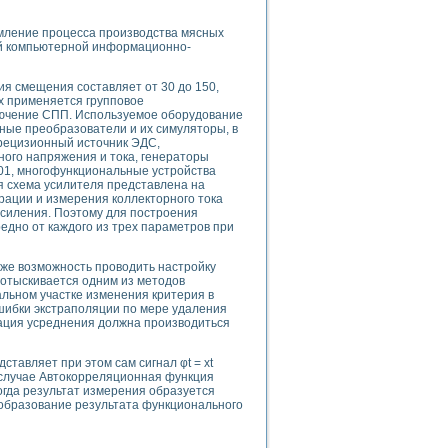
ление процесса производства мясных
ой компьютерной информационно-
я смещения составляет от 30 до 150,
ях применяется групповое
лючение СПП. Используемое оборудование
ые преобразователи и их симуляторы, в
применением технологии виртуальных приборов
прецизионный источник ЭДС,
ного напряжения и тока, генераторы
01, многофункциональные устройства
я схема усилителя представлена на
ранном биореакторе
рации и измерения коллекторного тока
в
усиления. Поэтому для построения
едно от каждого из трех параметров при
же возможность проводить настройку
отыскивается одним из методов
 основе акустической эмиссии и лазерной интерферометрии
льном участке изменения критерия в
 ошибки экстраполяции по мере удаления
рация усреднения должна производиться
тавляет при этом сам сигнал φt = xt
боров
случае Автокорреляционная функция
 когда результат измерения образуется
реобразование результата функционального
агрузок
химических предприятий