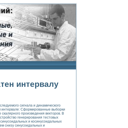
атен интервалу
следуемого сигнала и динамического
ом интервале: Сформированные выборки
е скалярного произведения векторов. В
устройство генерирования тестовых
у синусоидальных и косинусоидальных
лем снизу синусоидальных и