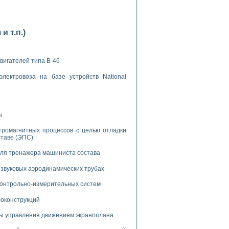
дств с использованием языка программирования LabVIEW
 т.п.)
W для моделирования типовых химико-технологических процессов
 исследования средств измерения температуры
вигателей типа В-46
лектровоза на базе устройств National
ированного карбида кремния (A-SIC:H)
агрузок
н
тромагнитных процессов с целью отладки
ставе (ЭПС)
ммы направленности
для тренажера машиниста состава
 пищевой инженерии
звуковых аэродинамических трубах
жах
 контрольно-измерительных систем
неров-неэлектриков
орных комплексов» на основе Multisim
локонструкций
мы управления движением экраноплана
чин