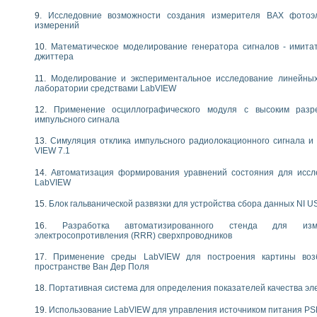
следования электрических характеристик газоразрядных и люминесцентных 
по информационно-измерительным системам (ИИС)
Исследовние возможности создания измерителя ВАХ фотоэ
измерений
тотных характеристик на основе использования звуковой карты ПК
 основам теории Коммутации
Математическое моделирование генератора сигналов - имита
бораторной работы «Имитационное моделирование погрешностей канала из
джиттера
электротехнике в среде LabVIEW
Моделирование и экспериментальное исследование линейны
х национального проекта «Образование» технологий NATIONAL INSTRUMENTS 
лаборатории средствами LabVIEW
ти решателей обыкновенных дифференциальных уравнений инструментальн
абораторных практикумов на кафедре информационных систем МИРЭА
Применение осциллографического модуля с высоким раз
импульсного сигнала
ва образования и подготовки преподавателей для работы в ИКТ насыщенно
рного практикума по электронике кафедры информационных систем МИРЭА
Симуляция отклика импульсного радиолокационного сигнала и 
оратории по электротехнике в среде MULTISIM
VIEW 7.1
итмы частотного анализа для LabWindows/CVI и LabVIEW
Автоматизация формирования уравнений состояния для иссл
центра «Технологии NATIONAL INSTRUMENTS» в ростовском колледже связи 
LabVIEW
ой программе «Прикладная физика и физическая информатика» инновационно
елей постоянного тока
Блок гальванической развязки для устройства сбора данных NI U
формирования электромагнитного поля для испытаний изделий авионики
Разработка автоматизированного стенда для изме
 курсу ИИС на базе оборудования NI CompactDAQ
электросопротивления (RRR) сверхпроводников
ституты
Применение среды LabVIEW для построения картины воз
пространстве Ван Дер Поля
Портативная система для определения показателей качества эл
Использование LabVIEW для управления источником питания P