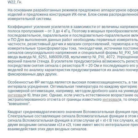
W22, Гн.
 выпадения осадка в реальном времени
На основании разработанных режимов предложено аппаратурное оформ
лы цвета модели CIE L*a*b с использованием LabVIEW
изделий и предложена конструкция ИК-печи. Блок-схема распределенн
льтамперных характеристик солнечных элементов и модулей
измерительной системы.
еометрического анализа в медицинской эндоскопии
Коэффициент усиления усилителя в зависимости от величины напряжени
билизации
полоса пропускания – от 3 до 4 кГц. Поэтому в мощных преобразовател
ощью программно - аппаратного комплекса NI - Motion
последовательное, параллельное и последовательно-параллельное вк
и ПО Для выполнения данных работ необходимы первичные измерительн
плывающих газовых пузырьков по данным эхолокационного зондирования с 
частности, резистивный датчик и магазин сопротивлений, термопара и 
онным тиристорным электроприводом
измерительные трансформаторы тока, тензодатчики, источники постоян
сигналов синусоидального напряжения и специальной формы NI_PXI_54
ввода вывода Nl_6251, NI6009USB, мультиметр NI_PXI_4072. Упрощенна
AL INSTRUMENTS для автоматизации процесса очистки сточных вод в мемб
верхней панели стенда. В усилителе предусмотрена возможность регист
нного стенда для исследования плазменных процессов синтеза нанопорошко
посредством снятия сигнала с резистора R = 20 Ом и последующего его 
рентгеновской диагностики плазмы
моделей по анализу характеристик предусматривается их анализ поочер
фиксированных двух других.
электронные дифракционные датчики малых перемещений и колебаний
электрических свойств сегнетоэлектриков методом тепловых шумов
Особенностью ФР метода является высокая помехозащищенность, а так 
интервала усреднения. Оптимальная температура по каждому критерию 
ждения и развития дефектов в растущем монокристалле карбида кремния на
одномерной оптимизации, например, методом дробного шага на унимода
й импедансный томограф на базе платы сбора данных PCI 6052E
интервал
е t0, tmax рис. Однако, если учесть естественное возрастание
характеризации механических свойств материалов в наношкале
экстраполированного отсчета от границы известного
интервал
а, то опе
"взвешенно".
овании металлообрабатывающих станков
Квадрат среднеквадратического значения Вспомогательная функция предс
ких процессов получения дисперсных продуктов на основе виртуальных при
Спектральные составляющие сигнала Вспомогательные функции в этом 
сигнала Вспомогательная функция в этом случае φt = xt-τ В тех случаях,
ческого зрения для контроля образцов
двумя входными сигналами x1t и x2t, тоже имеет место интегральное п
ных переходных процессов при коротких замыканиях в узлах электрических н
взаимодействия этих двух входных сигналов.
зработке обучающих информационных систем и тренажеров для персонала 