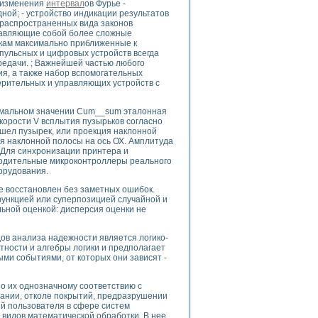
о изменения
интервал
ов Фурье -
ной; - устройство индикации результатов
 распространенных вида законов
ставляющие собой более сложные
икам максимально приближенные к
ульсных и цифровых устройств всегда
uments
редачи. ; Важнейшей частью любого
я, а также набор вспомогательных
ерительных и управляющих устройств с
 систем управления электрооборудованием на электроподвижном составе (Э
имальном значении Cum__sum эталонная
скорости V всплытия пузырьков согласно
шел пузырек, или проекция наклонной
ия наклонной полосы на ось ОХ. Амплитуда
 Для синхронизации принтера и
одительные микроконтроллеры реального
орудования.
 эмиссии
ристик и параметров силовых полупроводниковых приборов
е восстановлен без заметных ошибок.
функцией или суперпозицией случайной и
ьной оценкой: дисперсия оценки не
в анализа надежности является логико-
ности и алгебры логики и предполагает
ми событиями, от которых они зависят -
едств NATIONAL INSTRUMENTS
о их однозначному соответствию с
ании, отколе покрытий, предразрушении
й пользователя в сфере систем
 видов математической обработки. В нее