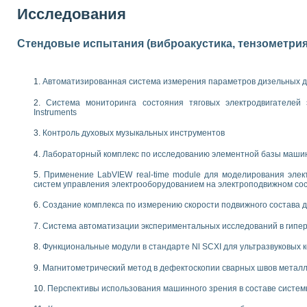
енажеров путем моделирования технологических процессов пищевых произво
Исследования
изации и защиты ускорителя ЛУЭ-200
равления процессом цементирования нефтегазовых скважин
азовой среды специальной барокамеры
Стендовые испытания (виброакустика, тензометрия и
еспечения с использованием среды графического программирования LabVIE
NATIONAL INSTRUMENTS при разработке автоматизированного комплекса для
енной термотрансферной маркировки изделий
Автоматизированная система измерения параметров дизельных д
ких исследований на базе LabVIEW
Система мониторинга состояния тяговых электродвигателей э
танса для исследова¬ния электрофизических свойств аморфного гидрогениз
Instruments
ных переходных процессов при коротких замыканиях в узлах электрических н
ктрических переходных характеристик асинхронных двигателей при пуске
Контроль духовых музыкальных инструментов
арных швов на базе технологий фирмы NATIONAL INSTRUMENTS
Лабораторный комплекс по исследованию элементной базы маши
применением неиндустриальных камер в производственных условиях
и эффективности систем управления в интегрированных средах
Применение LabVIEW real-time module для моделирования элек
систем управления электрооборудованием на электроподвижном со
ебные стенды
го стенда по измерению профиля зеркальной антенны и построению диагра
Создание комплекса по измерению скорости подвижного состава 
торные комплексы для вузов, осуществляющих подготовку специалистов по
следования нелинейных резистивных цепей
Система автоматизации экспериментальных исследований в гипер
приборов в процесе изучения специальных дисциплин в технических коллед
Функциональные модули в стандарте Nl SCXI для ультразвуковых
LECTRONICS WORKBENCH-MULTISIM для электротехнической подготовки инже
 дисциплине «Цифровые вычислительные устройства и микропроцессоры приб
Магнитометрический метод в дефектоскопии сварных швов метал
 ИНС на основе LabVIEW
Перспективы использования машинного зрения в составе систе
 основам теории коммутации
IEW для создания лабораторного практикума по измерениям магнитных вели