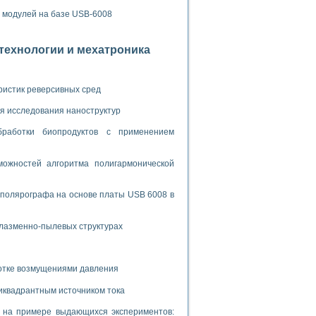
х модулей на базе USB-6008
отехнологии и мехатроника
ристик реверсивных сред
я исследования наноструктур
бработки биопродуктов с применением
ожностей алгоритма полигармонической
 полярографа на основе платы USB 6008 в
плазменно-пылевых структурах
ботке возмущениями давления
иквадрантным источником тока
и на примере выдающихся экспериментов: