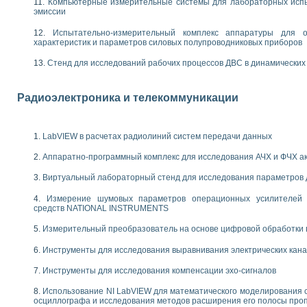
Компьютерные измерительные системы для лабораторных испы
следования течения в расширяющемся канале
эмиссии
ты «Изучение магнитных свойств ферромагнетиков. Петля гистерезиса» с и
Испытательно-измерительный комплекс аппаратуры для о
характеристик и параметров силовых полупроводниковых приборов
нов интерфейсов обмена по протоколам RS232 и GPIB / имитатор оконечного
учение адиабатического расширения газов
Стенд для исследований рабочих процессов ДВС в динамических
ктрических переходных характеристик асинхронных двигателей при пуске
аботки результатов измерительного экспримента
Радиоэлектроника и телекоммуникации
азменных измерений с помощью LabVIEW
мплекс. Назначение. Состав. Возможности
NATIONAL INSTRUMENTS для создания систем автоматизированного лаборат
LabVIEW в расчетах радиолиний систем передачи данных
альный и корреляционный анализ"
ания принципа действия универсального цифрового вольтметра
Аппаратно-программный комплекс для исследования АЧХ и ФЧХ а
е обеспечение учебных лабораторных стендов
практикум для изучения технологии выращивания полупроводниковых и опти
Виртуальный лабораторный стенд для исследования параметров
 средствами LabVIEW
Измерение шумовых параметров операционных усилителей 
плекс для исследования АЧХ и ФЧХ активных фильтров
средств NATIONAL INSTRUMENTS
ционный лабораторный практикум по курсу «радиотехнические цепи и сигна
Измерительный преобразователь на основе цифровой обработки 
реставрации одномерных сигналов на основе алгоритма полигармонической 
NATIONAL INSTRUMENTS в операционной системе LINUX
Инструменты для исследования выравнивания электрических кан
горитма полигармонической экстраполяции в среде LabVIEW
ания принципа действия универсального цифрового вольтметра
Инструменты для исследования компенсации эхо-сигналов
ржки принимаемых решений в среде LabVIEW
Использование NI LabVIEW для математического моделирования 
 «Моделирование систем» и «Автоматизация проектирования систем и средс
осциллографа и исследования методов расширения его полосы про