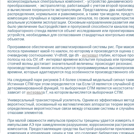
косинусоидальных спектральных компонент; - устройство динамическог
преобразования; - экстраполятор, работающий с учетом второй производ
и вычисления погрешности экстраполяции. Представлены два наиболее
тика, тензометрия и т.п.)
распределения, нормальное и равномерное, а также три модели, пред
а измерения параметров дизельных двигателей типа В-46
композиции случайных и гармонических сигналов, по своим характерист
реальным условиям эксплуатации. Основным направлением развития имп
ия тяговых электродвигателей электровоза на базе устройств National Instr
было увеличение быстродействия и пропускной способности каналов пе
ных инструментов
лабораторного стенда является объект исследования или проектировани
исследованию элементной базы машин
устройств, необходимых для согласования стандартных контрольно-изм
объектом.
me module для моделирования электромагнитных процессов с целью отладки
рению скорости подвижного состава для тренажера машиниста состава
Программное обеспечение автоматизированной системы рис. При макс
ериментальных исследований в гиперзвуковых аэродинамических трубах
полоса принимает какой-то наклон, по которому и производится оценка 
очевидному соотношению: V=dh/dt, где dh -
интервал
глубин, которые про
андарте Nl SCXI для ультразвуковых контрольно-измерительных систем
полосы на ось ОУ, off - интервал времени всплытия пузырька или проекц
в дефектоскопии сварных швов металлоконструкций
стоячей волны достигает значительной величины: происходит резонанс.
производственной линии используются программируемые высокопроизв
 машинного зрения в составе системы управления движением экраноплана
времени, которые адаптируются под особенности производственного об
е системы для лабораторных испытаний материалов методом акустической
й комплекс аппаратуры для определения тепловых и электрических характе
На следующей паре рисунков 3-4 более сложный модельный сигнал такж
Истинная СПМ при этом определяется так Если Ut является случайной 
очих процессов ДВС в динамических режимах
детерминированной функций, то выборочная СПМ является несостоятел
никации
зависит от
интервал
а Г, на котором вычисляется выборочная СПМ.
иний систем передачи данных
Универсальный транзисторный усилитель. Одним из эффективных методо
плекс для исследования АЧХ и ФЧХ активных фильтров
вероятностный, основанный на математических аппаратах теории вероят
стенд для исследования параметров двухполюсников резонансным методом
определенные вероятностные связи между отказами системы и случайны
отказами элементов.
тров операционных усилителей с применением аппаратно-программных ср
тель на основе цифровой обработки выборок мгновенных значений
При малой скважности импульсов приросты трещины удается измерять п
импульсами АЭ при замедленном разрушении, коррозионном растрескив
ния выравнивания электрических каналов
композитов. Предоставляющие средства быстрой разработки приложени
ния компенсации эхо-сигналов
измерения и управления, ценен и тем, что содержит библиотеку сложных