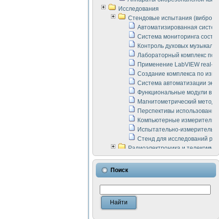
Исследования
Стендовые испытания (виброакус
Автоматизированная систем
Система мониторинга состоян
Контроль духовых музыкаль
Лабораторный комплекс по 
Применение LabVIEW real-ti
Создание комплекса по изме
Система автоматизации эксп
Функциональные модули в ст
Магнитометрический метод 
Перспективы использования
Компьютерные измерительны
Испытательно-измерительны
Стенд для исследований раб
Радиоэлектроника и телекомму
LabVIEW в расчетах радиол
Аппаратно-программный ком
Поиск
Виртуальный лабораторный 
Измерение шумовых параме
Измерительный преобразова
Инструменты для исследова
Инструменты для исследова