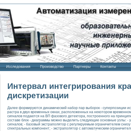
Исследования
Производство
Партнеры
Контакты
Интервал интегрирования кр
дискретизации
тенд "Сигнал-USB"
Далее формируются динамический набор пар выборок - суперпозиции ис
 терапии Интроскан
растра в двух временных окнах, расположенных на некотором временн
сигналов подаются на ВП фазового детектора, построенного на принцип
ерительная система
составе блок - диаграммы можно выделить следующие основные узлы: - 
сигналов; - базовый экстраполятор с регулируемым ограничителем сниз
Сигнал-USB"
спектральных компонент; - экстраполятор с автоматическим ограничите
товой терапии серии СКАН