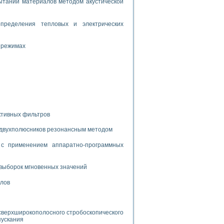
таний материалов методом акустической
спользованием графической среды программирования LabVIEW
пределения тепловых и электрических
 устройства по интерфейсу RS232
 режимах
орного практикума
ктивных фильтров
ческих монокристаллов
 двухполюсников резонансным методом
с применением аппаратно-программных
лы»
выборок мгновенных значений
экстраполяции
алов
сверхширокополосного стробоскопического
тв управления»
пускания