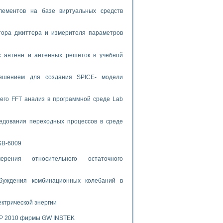
ламп
лементов на базе виртуальных средств
тора джиттера и измерителя параметров
мерения температуры» в среде LabVIEW
х антенн и антенных решеток в учебной
в Нижегородском госуниверситете им. Н.И. Лобачевского
ых систем моделирования
решением для создания SPICE- модели
й среде
его FFT анализ в программной среде Lab
едования переходных процессов в среде
и информатики
го образовательного проекта РУДН
SB-6009
рения относительного остаточного
буждения комбинационных колебаний в
ектрической энергии
SP 2010 фирмы GW INSTEK