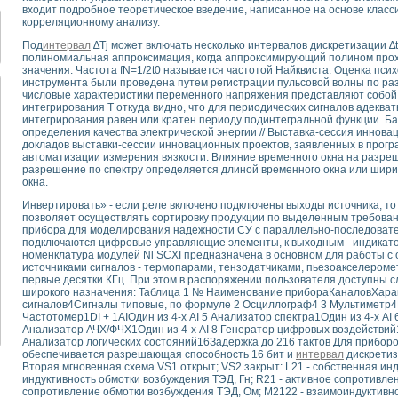
для математического моделирования сверхширокополосного стробоскопическ
входит подробное теоретическое введение, написанное на основе класси
корреляционному анализу.
оздания измерителя ВАХ фотоэлементов на базе виртуальных средств изме
ие генератора сигналов - имитатора джиттера и измерителя параметров д
Под
интервал
∆Tj может включать несколько интервалов дискретизации ∆
нтальное исследование линейных антенн и антенных решеток в учебной ла
полиномиальная аппроксимация, когда аппроксимирующий полином про
значения. Частота fN=1/2t0 называется частотой Найквиста. Оценка псих
ского модуля с высоким разрешением для создания SPICE- модели импульсн
инструмента были проведена путем регистрации пульсовой волны по р
ого радиолокационного сигнала и его FFT анализ в программной среде Lab V
числовые характеристики переменного напряжения представляют собой
интегрирования Т откуда видно, что для периодических сигналов адеква
я уравнений состояния для исследования переходных процессов в среде L
интегрирования равен или кратен периоду подинтегральной функции. Б
ки для устройства сбора данных NI USB-6009
определения качества электрической энергии // Выставка-сессия иннова
ного стенда для измерения относительного остаточного электросопротивле
докладов выставки-сессии инновационных проектов, заявленных в прог
автоматизации измерения вязкости. Влияние временного окна на разре
для построения картины возбуждения комбинационных колебаний в простра
разрешение по спектру определяется длиной временного окна или шири
ределения показателей качества электрической энергии
окна.
 управления источником питания PSP 2010 фирмы GW INSTEK
Инвертировать» - если реле включено подключены выходы источника, то е
т-амперных характеристик солнечных модулей на базе USB-6008
позволяет осуществлять сортировку продукции по выделенным требован
 нано-, фемто-, биотехнологии и мехатроника
прибора для моделирования надежности СУ с параллельно-последоват
подключаются цифровые управляющие элементы, к выходным - индикат
вка по измерению временных характеристик реверсивных сред
номенклатура модулей Nl SCXI предназначена в основном для работы с
торный комплекс на базе LabVIEW для исследования наноструктур
источниками сигналов - термопарами, тензодатчиками, пьезоакселероме
я и оптимизации тепловой обработки биопродуктов с применением совреме
первые десятки КГц. При этом в распоряжении пользователя доступны
широкого назначения: Таблица 1 № Наименование прибораКаналовХарак
следования функциональных возможностей алгоритма полигармонической эк
сигналов4Сигналы типовые, по формуле 2 Осциллограф4 3 Мультиметр4И
оздания экономичного виртуального полярографа на основе платы USB 6008
Частотомер1DI + 1AIОдин из 4-х AI 5 Анализатор спектра1Один из 4-х AI 
жения макрочастиц в упорядоченных плазменно-пылевых структурах
Анализатор АЧХ/ФЧХ1Один из 4-х AI 8 Генератор цифровых воздействи
Анализатор логических состояний16Задержка до 216 тактов Для прибор
й диагностики крови
обеспечивается разрешающая способность 16 бит и
интервал
дискретиз
йств дисперсных продуктов при обработке возмущениями давления
Вторая мгновенная схема VS1 открыт; VS2 закрыт: L21 - собственная инду
ния сверхпроводящим соленоидом с биквадрантным источником тока
индуктивность обмотки возбуждения ТЭД, Гн; R21 - активное сопротивлен
сопротивление обмотки возбуждения ТЭД, Ом; М2122 - взаимоиндуктивн
 курсе экспериментальной физики на примере выдающихся экспериментов: с