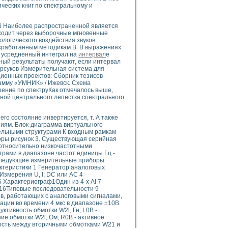
ого осциллографа и исследования методов расширения его полосы пропуска
ческих книг по спектральному и
рений
життера
ti Наиболее распространенной является
боратории средствами LabVIEW
ходит через выборочные мгновенные
ологического воздействия звуков
ого сигнала
азработанным методикам В. В выражениях
IEW 7.1
 усредненный интеграл на
интервал
е
тный результаты получают, если интервал
abVIEW
арсуков Измерительная система для
ционных проектов: Сборник тезисов
ния (RRR) сверхпроводников
рамму «УМНИК» / Ижевск. Схема
шение по спектруКак отмечалось выше,
нстве Ван Дер Поля
ной центрального лепестка спектрального
го состояние инвертируется, т. А также
иям. Блок-диаграмма виртуального
ельными структурами К входным рамкам
оры рисунок 3. Существующая серийная
 относительно низкочастотными
трами в диапазоне частот единицы Гц -
нных информационных технологий и программных средств
 следующие измерительные приборы
теристики 1 Генератор аналоговых
страполяции
змерения U, I; DC или АС 4
 в среде LabVIEW
6 Характериограф1Один из 4-х AI 7
й16Типовые последовательности 9
ов, работающих с аналоговыми сигналами,
ации во времени 4 мкс в диапазоне ±10В.
ктивность обмотки W2l, Гн; L0B -
ие обмотки W2l, Ом; R0B - активное
ость между вторичными обмотками W21 и
амоорганизованная критичность