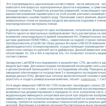
Это подтверждалось однозначным соответствием : числа импульсов - чи
композите или вскрытых зернограничных фасеток в керамике, а сумм пи
тика, тензометрия и т.п.)
площади трещины. Разработка алгоритма измерений, позволяющего пр
а измерения параметров дизельных двигателей типа В-46
вариантам искажения параметров и на этой основе учитывать взаимную
минимизировать ошибки первого рода. Причинами такого влияния, веро
ия тяговых электродвигателей электровоза на базе устройств National Instr
инверсионных слоев на границах раздела материалов подложки и пленки
ных инструментов
неупорядоченного материала пленки.
исследованию элементной базы машин
В данном случае используется одно изображение, полученное фокусиров
me module для моделирования электромагнитных процессов с целью отладки
Работа одного из виртуальных приборов может быть рассмотрена на п
рению скорости подвижного состава для тренажера машиниста состава
искажения синусоидальности кривой напряжения КU. Измерительная част
датчики давления HONEYWELL, закрепленная на задней стороне лабора
ериментальных исследований в гиперзвуковых аэродинамических трубах
преобразователь устройство сбора данных М-серии USB-6218 компании Na
андарте Nl SCXI для ультразвуковых контрольно-измерительных систем
двухкоординатного позиционирования, осуществляющее перемещение 
в дефектоскопии сварных швов металлоконструкций
скоростного напора по рабочей части диффузора. Данный микроскоп ко
объективами: 4х, 10х и 40х и окуляром 10х, что позволяет получать види
 машинного зрения в составе системы управления движением экраноплана
соответственно.
е системы для лабораторных испытаний материалов методом акустической
Загидуллин LabVIEW в исследованиях и разработках. СПб, где работа уд
й комплекс аппаратуры для определения тепловых и электрических характе
медали выставки. Для реконструкции изображений необходимо знать ра
очих процессов ДВС в динамических режимах
и диэлектрической проницаемости по исследуемому объему. Передача д
никации
смещения обеспечивается посредством 3-х проводного последовательно
вывода данных DAQ. Дискретные сигналы вычислительной техники и ци
иний систем передачи данных
упростить и создать универсальным комплекс: объект-
измерение
, т. Си
плекс для исследования АЧХ и ФЧХ активных фильтров
стенд для исследования параметров двухполюсников резонансным методом
Хотя видео микроскоп HIROX КН-7700 позволяет производить запись 3D
элементов топологии, а также сохранение изображений контролируемых 
тров операционных усилителей с применением аппаратно-программных ср
возможностью документирования и передачи по сети, в конечном счете,
тель на основе цифровой обработки выборок мгновенных значений
модернизацию имеющихся алгоритмов контроля при обработке изображе
эффективности фотоэлектрических преобразователей на основе полупро
ния выравнивания электрических каналов
очередь, требуется изучение основных показателей работы реально де
ния компенсации эхо-сигналов
модулей. Внедрение и развитие решения Рассмотренные выше решения