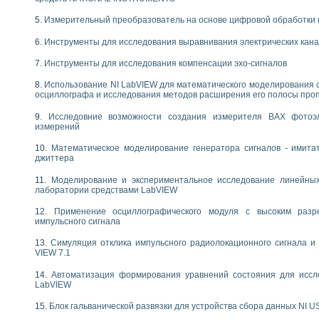
следования течения в расширяющемся канале
Измерительный преобразователь на основе цифровой обработки 
ты «Изучение магнитных свойств ферромагнетиков. Петля гистерезиса» с и
Инструменты для исследования выравнивания электрических кан
нов интерфейсов обмена по протоколам RS232 и GPIB / имитатор оконечного
учение адиабатического расширения газов
Инструменты для исследования компенсации эхо-сигналов
ктрических переходных характеристик асинхронных двигателей при пуске
Использование NI LabVIEW для математического моделирования 
аботки результатов измерительного экспримента
осциллографа и исследования методов расширения его полосы про
азменных измерений с помощью LabVIEW
Исследовние возможности создания измерителя ВАХ фотоэ
мплекс. Назначение. Состав. Возможности
измерений
NATIONAL INSTRUMENTS для создания систем автоматизированного лаборат
альный и корреляционный анализ"
Математическое моделирование генератора сигналов - имита
ания принципа действия универсального цифрового вольтметра
джиттера
е обеспечение учебных лабораторных стендов
Моделирование и экспериментальное исследование линейны
практикум для изучения технологии выращивания полупроводниковых и опти
лаборатории средствами LabVIEW
 средствами LabVIEW
Применение осциллографического модуля с высоким раз
плекс для исследования АЧХ и ФЧХ активных фильтров
импульсного сигнала
ционный лабораторный практикум по курсу «радиотехнические цепи и сигна
реставрации одномерных сигналов на основе алгоритма полигармонической 
Симуляция отклика импульсного радиолокационного сигнала и 
NATIONAL INSTRUMENTS в операционной системе LINUX
VIEW 7.1
горитма полигармонической экстраполяции в среде LabVIEW
Автоматизация формирования уравнений состояния для иссл
ания принципа действия универсального цифрового вольтметра
LabVIEW
ржки принимаемых решений в среде LabVIEW
 «Моделирование систем» и «Автоматизация проектирования систем и средс
Блок гальванической развязки для устройства сбора данных NI U