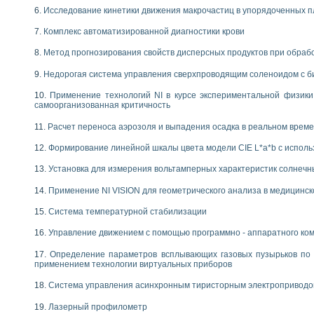
Исследование кинетики движения макрочастиц в упорядоченных 
Комплекс автоматизированной диагностики крови
Метод прогнозирования свойств дисперсных продуктов при обра
Недорогая система управления сверхпроводящим соленоидом с б
Применение технологий NI в курсе экспериментальной физик
самоорганизованная критичность
Расчет переноса аэрозоля и выпадения осадка в реальном врем
Формирование линейной шкалы цвета модели CIE L*a*b с испол
Установка для измерения вольтамперных характеристик солнечн
Применение NI VISION для геометрического анализа в медицинск
Система температурной стабилизации
Управление движением с помощью программно - аппаратного комп
Определение параметров всплывающих газовых пузырьков по 
применением технологии виртуальных приборов
Система управления асинхронным тиристорным электропривод
Лазерный профилометр