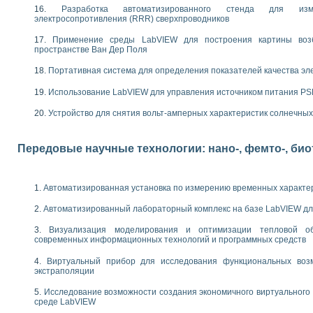
следования электрических характеристик газоразрядных и люминесцентных 
Разработка автоматизированного стенда для изме
по информационно-измерительным системам (ИИС)
электросопротивления (RRR) сверхпроводников
тотных характеристик на основе использования звуковой карты ПК
Применение среды LabVIEW для построения картины воз
 основам теории Коммутации
пространстве Ван Дер Поля
бораторной работы «Имитационное моделирование погрешностей канала из
электротехнике в среде LabVIEW
Портативная система для определения показателей качества эл
х национального проекта «Образование» технологий NATIONAL INSTRUMENTS 
Использование LabVIEW для управления источником питания P
ти решателей обыкновенных дифференциальных уравнений инструментальн
абораторных практикумов на кафедре информационных систем МИРЭА
Устройство для снятия вольт-амперных характеристик солнечны
ва образования и подготовки преподавателей для работы в ИКТ насыщенно
рного практикума по электронике кафедры информационных систем МИРЭА
оратории по электротехнике в среде MULTISIM
Передовые научные технологии: нано-, фемто-, би
итмы частотного анализа для LabWindows/CVI и LabVIEW
центра «Технологии NATIONAL INSTRUMENTS» в ростовском колледже связи 
ой программе «Прикладная физика и физическая информатика» инновационно
Автоматизированная установка по измерению временных характе
елей постоянного тока
Автоматизированный лабораторный комплекс на базе LabVIEW дл
формирования электромагнитного поля для испытаний изделий авионики
 курсу ИИС на базе оборудования NI CompactDAQ
Визуализация моделирования и оптимизации тепловой о
современных информационных технологий и программных средств
ституты
Виртуальный прибор для исследования функциональных возм
экстраполяции
Исследование возможности создания экономичного виртуального
среде LabVIEW