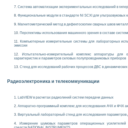
енажеров путем моделирования технологических процессов пищевых произво
изации и защиты ускорителя ЛУЭ-200
Система автоматизации экспериментальных исследований в гипер
равления процессом цементирования нефтегазовых скважин
Функциональные модули в стандарте Nl SCXI для ультразвуковых
азовой среды специальной барокамеры
еспечения с использованием среды графического программирования LabVIE
Магнитометрический метод в дефектоскопии сварных швов метал
NATIONAL INSTRUMENTS при разработке автоматизированного комплекса для
Перспективы использования машинного зрения в составе систе
енной термотрансферной маркировки изделий
ких исследований на базе LabVIEW
Компьютерные измерительные системы для лабораторных испы
танса для исследова¬ния электрофизических свойств аморфного гидрогениз
эмиссии
ных переходных процессов при коротких замыканиях в узлах электрических н
Испытательно-измерительный комплекс аппаратуры для о
ктрических переходных характеристик асинхронных двигателей при пуске
характеристик и параметров силовых полупроводниковых приборов
арных швов на базе технологий фирмы NATIONAL INSTRUMENTS
применением неиндустриальных камер в производственных условиях
Стенд для исследований рабочих процессов ДВС в динамических
и эффективности систем управления в интегрированных средах
ебные стенды
Радиоэлектроника и телекоммуникации
го стенда по измерению профиля зеркальной антенны и построению диагра
торные комплексы для вузов, осуществляющих подготовку специалистов по
следования нелинейных резистивных цепей
LabVIEW в расчетах радиолиний систем передачи данных
приборов в процесе изучения специальных дисциплин в технических коллед
LECTRONICS WORKBENCH-MULTISIM для электротехнической подготовки инже
Аппаратно-программный комплекс для исследования АЧХ и ФЧХ а
 дисциплине «Цифровые вычислительные устройства и микропроцессоры приб
Виртуальный лабораторный стенд для исследования параметров
 ИНС на основе LabVIEW
 основам теории коммутации
Измерение шумовых параметров операционных усилителей 
IEW для создания лабораторного практикума по измерениям магнитных вели
средств NATIONAL INSTRUMENTS