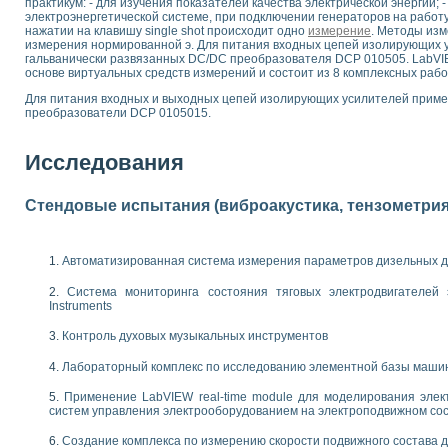
практикум: - для изучения показателей качества электрической энергии; 
 выпадения осадка в реальном времени
электроэнергетической системе, при подключении генераторов на работ
нажатии на клавишу single shot происходит одно
измерение
. Методы из
лы цвета модели CIE L*a*b с использованием LabVIEW
измерения нормированной э. Для питания входных цепей изолирующих
льтамперных характеристик солнечных элементов и модулей
гальванически развязанных DC/DC преобразователя DCP 010505. LabVIE
еометрического анализа в медицинской эндоскопии
основе виртуальных средств измерений и состоит из 8 комплексных рабо
билизации
Для питания входных и выходных цепей изолирующих усилителей прим
ощью программно - аппаратного комплекса NI - Motion
преобразователи DCP 0105015.
плывающих газовых пузырьков по данным эхолокационного зондирования с 
онным тиристорным электроприводом
Исследования
AL INSTRUMENTS для автоматизации процесса очистки сточных вод в мемб
Стендовые испытания (виброакустика, тензометрия и
нного стенда для исследования плазменных процессов синтеза нанопорошко
рентгеновской диагностики плазмы
электронные дифракционные датчики малых перемещений и колебаний
Автоматизированная система измерения параметров дизельных д
электрических свойств сегнетоэлектриков методом тепловых шумов
ждения и развития дефектов в растущем монокристалле карбида кремния на
Система мониторинга состояния тяговых электродвигателей э
й импедансный томограф на базе платы сбора данных PCI 6052E
Instruments
характеризации механических свойств материалов в наношкале
Контроль духовых музыкальных инструментов
овании металлообрабатывающих станков
Лабораторный комплекс по исследованию элементной базы маши
ких процессов получения дисперсных продуктов на основе виртуальных при
ческого зрения для контроля образцов
Применение LabVIEW real-time module для моделирования элек
систем управления электрооборудованием на электроподвижном со
ных переходных процессов при коротких замыканиях в узлах электрических н
зработке обучающих информационных систем и тренажеров для персонала 
Создание комплекса по измерению скорости подвижного состава 