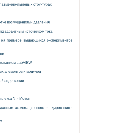
плазменно-пылевых структурах
ботке возмущениями давления
иквадрантным источником тока
и на примере выдающихся экспериментов:
ени
ьзованием LabVIEW
ых элементов и модулей
ой эндоскопии
лекса NI - Motion
данным эхолокационного зондирования с
ом