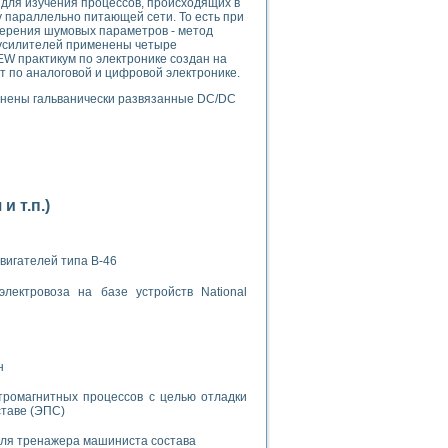
- для изучения процессов, происходящих в
у параллельно питающей сети. То есть при
мерения шумовых параметров - метод
 усилителей применены четыре
W практикум по электронике создан на
т по аналоговой и цифровой электронике.
енены гальванически развязанные DC/DC
применением технологии виртуальных приборов
ранном биореакторе
 т.п.)
в
вигателей типа В-46
 основе акустической эмиссии и лазерной интерферометрии
лектровоза на базе устройств National
н
боров
тромагнитных процессов с целью отладки
ставе (ЭПС)
агрузок
химических предприятий
для тренажера машиниста состава