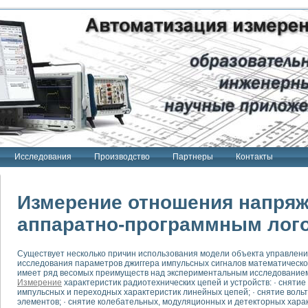
Исследования
Производство
Партнеры
Контакты
Измерение отношения напряж
аппаратно-программным лог
тенд "Сигнал-USB"
Существует несколько причин использования модели объекта управлени
 терапии Интроскан
исследования параметров джиггера импульсных сигналов математическ
имеет ряд весомых преимуществ над экспериментальным исследованием 
ерительная система
Измерение
характеристик радиотехнических цепей и устройств: · сняти
импульсных и переходных характеристик линейных цепей; · снятие вол
Сигнал-USB"
элементов; · снятие колебательных, модуляционных и детекторных хара
товой терапии серии СКАН