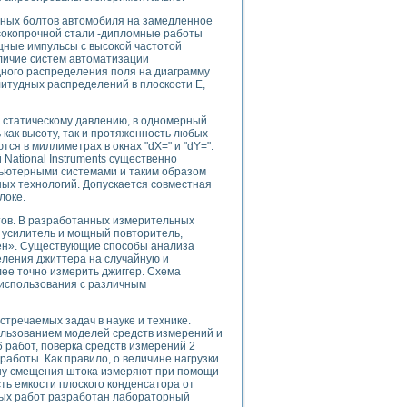
ого осциллографа и исследования методов расширения его полосы пропуска
ежных болтов автомобиля на замедленное
рений
сокопрочной стали -дипломные работы
життера
щные импульсы с высокой частотой
боратории средствами LabVIEW
аличие систем автоматизации
дного распределения поля на диаграмму
ого сигнала
тудных распределений в плоскости Е,
IEW 7.1
abVIEW
 статическому давлению, в одномерный
как высоту, так и протяженность любых
ния (RRR) сверхпроводников
ся в миллиметрах в окнах "dX=" и "dY=".
National Instruments существенно
нстве Ван Дер Поля
ьютерными системами и таким образом
ых технологий. Допускается совместная
локе.
ов. В разработанных измерительных
 усилитель и мощный повторитель,
Ген». Существующие способы анализа
еления джиттера на случайную и
ее точно измерить джиггер. Схема
нных информационных технологий и программных средств
 использования с различным
страполяции
 в среде LabVIEW
тречаемых задач в науке и технике.
ользованием моделей средств измерений и
 работ, поверка средств измерений 2
работы. Как правило, о величине нагрузки
чину смещения штока измеряют при помощи
ь емкости плоского конденсатора от
ных работ разработан лабораторный
амоорганизованная критичность