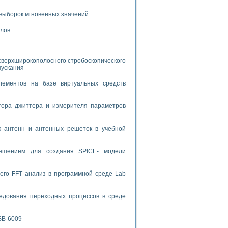
выборок мгновенных значений
спользованием графической среды программирования LabVIEW
алов
 устройства по интерфейсу RS232
сверхширокополосного стробоскопического
пускания
лементов на базе виртуальных средств
орного практикума
тора джиттера и измерителя параметров
х антенн и антенных решеток в учебной
ческих монокристаллов
решением для создания SPICE- модели
лы»
экстраполяции
его FFT анализ в программной среде Lab
едования переходных процессов в среде
тв управления»
SB-6009