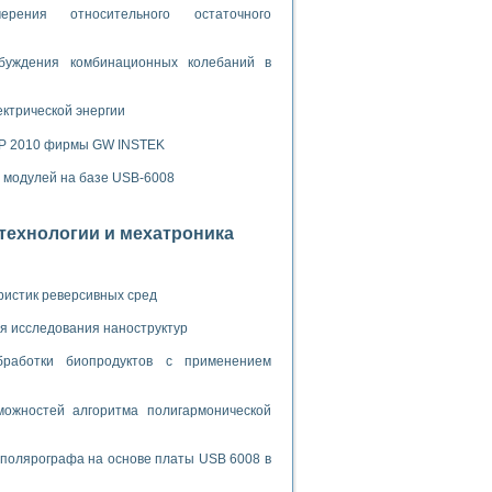
ламп
рения относительного остаточного
буждения комбинационных колебаний в
мерения температуры» в среде LabVIEW
ектрической энергии
в Нижегородском госуниверситете им. Н.И. Лобачевского
SP 2010 фирмы GW INSTEK
ых систем моделирования
х модулей на базе USB-6008
й среде
отехнологии и мехатроника
и информатики
го образовательного проекта РУДН
ристик реверсивных сред
я исследования наноструктур
бработки биопродуктов с применением
ожностей алгоритма полигармонической
 полярографа на основе платы USB 6008 в