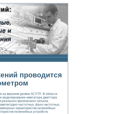
ений проводится
ометром
я на верхнем уровне АСУТП. В области
ое моделирование имитатора джиттера
реального физического сигнала.
е амплитудно-частотных, фазо-частотных,
ьтамперных характеристик нелинейных
ктеристик нелинейных устройств.