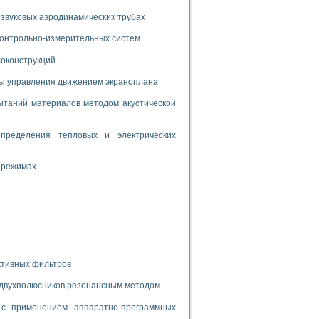
дств с использованием языка программирования LabVIEW
звуковых аэродинамических трубах
 контрольно-измерительных систем
W для моделирования типовых химико-технологических процессов
локонструкций
 исследования средств измерения температуры
мы управления движением экраноплана
таний материалов методом акустической
ированного карбида кремния (A-SIC:H)
агрузок
пределения тепловых и электрических
 режимах
ммы направленности
 пищевой инженерии
жах
неров-неэлектриков
ктивных фильтров
орных комплексов» на основе Multisim
 двухполюсников резонансным методом
с применением аппаратно-программных
чин