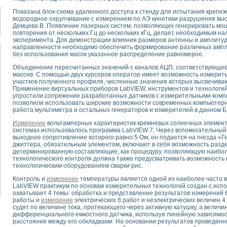
для математического моделирования сверхширокополосного стробоскопическ
Показана блок-схема удаленного доступа к стенду для испытания креп
оздания измерителя ВАХ фотоэлементов на базе виртуальных средств изме
водородное охрупчивание с измерением по АЭ кинетики разрушения вы
ие генератора сигналов - имитатора джиттера и измерителя параметров д
Демцева В. Появление лазерных систем, позволяющих генерировать мо
нтальное исследование линейных антенн и антенных решеток в учебной ла
повторения от нескольких Гц до нескольких кГц, делает необходимым н
эксперимента. Для демонстрации влияния размеров антенны и амплиту
ского модуля с высоким разрешением для создания SPICE- модели импульсн
направленности необходимо обеспечить формирование различных ампли
ого радиолокационного сигнала и его FFT анализ в программной среде Lab V
без использования масок указанное распределение равномерно.
я уравнений состояния для исследования переходных процессов в среде L
Объединение пересчитанных значений с каналов АЦП, соответствующих
ки для устройства сбора данных NI USB-6009
массив. С помощью двух курсоров оператор имеет возможность измерить 
ного стенда для измерения относительного остаточного электросопротивле
участков полученного профиля, численные значения которых высвечивают
Применение виртуальных приборов LabVIEW, инструментов и технологий 
для построения картины возбуждения комбинационных колебаний в простра
упростили сопряжение разработанных датчиков с измерительными комп
ределения показателей качества электрической энергии
позволили использовать широкие возможности современных компьютерн
 управления источником питания PSP 2010 фирмы GW INSTEK
работа мультиметра и остальных генераторов и измерителей в данном Б
т-амперных характеристик солнечных модулей на базе USB-6008
Измерение
вольтамперных характеристик кремневых солнечных элемент
 нано-, фемто-, биотехнологии и мехатроника
системах использовалось программа LabVIEW 7. Через вспомогательный
выходное сопротивление которого равно 5 Ом, он подается на гнезда «
вка по измерению временных характеристик реверсивных сред
джиттера, обязательным элементом, включают в себя возможность разд
торный комплекс на базе LabVIEW для исследования наноструктур
детерминированную составляющие, как процедуру, позволяющую наибол
я и оптимизации тепловой обработки биопродуктов с применением совреме
технологического контроля должна также предусматривать возможность
технологическим оборудованием сварки рис.
следования функциональных возможностей алгоритма полигармонической эк
оздания экономичного виртуального полярографа на основе платы USB 6008
Контроль и
измерение
температуры является одной из наиболее часто вс
LabVIEW практикум по основам измерительных технологий создан с исп
жения макрочастиц в упорядоченных плазменно-пылевых структурах
охватывает 4 темы: обработка и представление результатов измерений 6
й диагностики крови
работы и
измерение
электрических 8 работ и неэлектрических величин 4 
йств дисперсных продуктов при обработке возмущениями давления
судят по величине тока, протекающего через активную катушку, а вели
дифференциального емкостного датчика, используя линейную зависимост
ния сверхпроводящим соленоидом с биквадрантным источником тока
расстояния между его обкладками. На основании результатов проведен
 курсе экспериментальной физики на примере выдающихся экспериментов: с