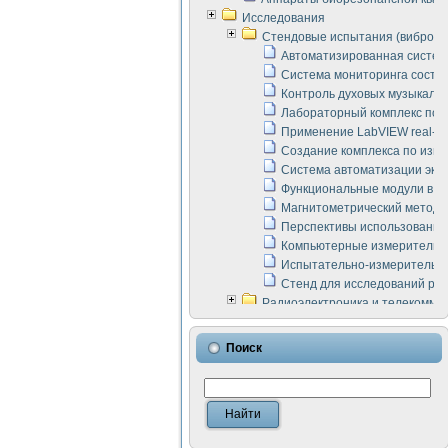
Исследования
Стендовые испытания (виброакус
Автоматизированная систем
Система мониторинга состоян
Контроль духовых музыкаль
Лабораторный комплекс по 
Применение LabVIEW real-ti
Создание комплекса по изме
Система автоматизации эксп
Функциональные модули в ст
Магнитометрический метод 
Перспективы использования
Компьютерные измерительны
Испытательно-измерительны
Стенд для исследований раб
Радиоэлектроника и телекомму
LabVIEW в расчетах радиол
Аппаратно-программный ком
Поиск
Виртуальный лабораторный 
Измерение шумовых параме
Измерительный преобразова
Инструменты для исследова
Инструменты для исследова