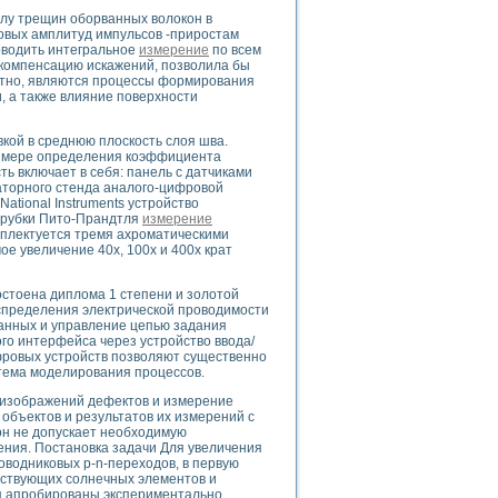
слу трещин оборванных волокон в
ковых амплитуд импульсов -приростам
оводить интегральное
измерение
по всем
 компенсацию искажений, позволила бы
ятно, являются процессы формирования
uments
, а также влияние поверхности
кой в среднюю плоскость слоя шва.
 систем управления электрооборудованием на электроподвижном составе (Э
римере определения коэффициента
ь включает в себя: панель с датчиками
торного стенда аналого-цифровой
tional Instruments устройство
трубки Пито-Прандтля
измерение
мплектуется тремя ахроматическими
мое увеличение 40х, 100х и 400х крат
 эмиссии
остоена диплома 1 степени и золотой
ристик и параметров силовых полупроводниковых приборов
спределения электрической проводимости
анных и управление цепью задания
го интерфейса через устройство ввода/
фровых устройств позволяют существенно
стема моделирования процессов.
 изображений дефектов и измерение
объектов и результатов их измерений с
едств NATIONAL INSTRUMENTS
 он не допускает необходимую
ния. Постановка задачи Для увеличения
водниковых p-n-переходов, в первую
йствующих солнечных элементов и
 апробированы экспериментально.